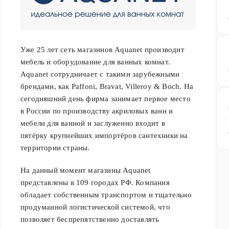
RedBlu by
Damixa,
Point,
Triton,
Уже 25 лет сеть магазинов Aquanet производит
Vincea,
мебель и оборудование для ванных комнат.
Migliore,
Aquanet сотрудничает с такими зарубежными
Roca,
брендами, как Paffoni, Bravat, Villeroy & Boch. На
Rossinka,
сегодняшний день фирма занимает первое место
Rush,
в России по производству акриловых ванн и
Santek,
мебели для ванной и заслуженно входит в
Silver
пятёрку крупнейших импортёров сантехники на
Mirrors,
территории страны.
Ulgran,
Veragio,
На данный момент магазины Aquanet
Webert,
представлены в 109 городах РФ. Компания
Wellsee,
обладает собственным транспортом и тщательно
СаНта,
продуманной логистической системой, что
Paffoni,
позволяет беспрепятственно доставлять
Тругор,