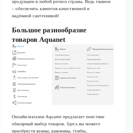
продукцию в любой регион страны. Ведь главное
Villeroy &
– обеспечить клиентов качественной и
Boch,
надёжной сантехникой!
Hansgrohe,
Keuco,
Большое разнообразие
Ideal
товаров Aquanet
Standard, De
Aqua, Imex,
Alca Plast,
Pestan,
Bravat.
Онлайн-магазин Aquanet предлагает поистине
обширный выбор товаров. Здесь вы можете
приобрести ванны, раковины, тумбы,