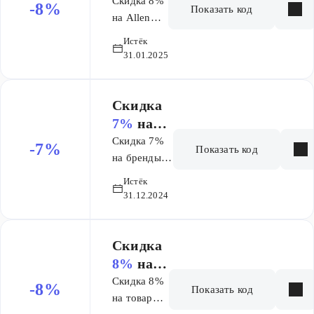
заказ
Скидка 8%
-8%
латинице)
Показать код
на Allen
Brau,
Истёк
Aquanet
31.01.2025
Скидка
7%
на
заказ
Скидка 7%
-7%
Показать код
на бренды:
Cezares,
Истёк
Grossman,
31.12.2024
BelBagno,
Cersanit,
1ACReal,
Скидка
Aquaton,
8%
на
Artwelle,
заказ
Скидка 8%
-8%
Показать код
Bemeta,
на товары
Argo,