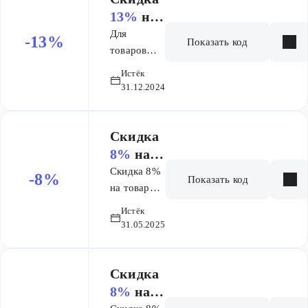
сумму
13%
на
товаров от
заказ от
Для
-13%
Показать код
40000
80 000 ₽
товаров
рублей
Акванет,
Истёк
Ален Брау
31.12.2024
и Логан в
корзине
действует
Скидка
скидка 13%
8%
на
на сумму
заказ
Скидка 8%
-8%
Показать код
товара от
на товары
80000
брендов
Истёк
рублей. По
AQUANET,
31.05.2025
промокоду
Allen Brau,
(работает и
кроме
на
товаров по
Скидка
кириллице
акции и
8%
на
и на
распродажи