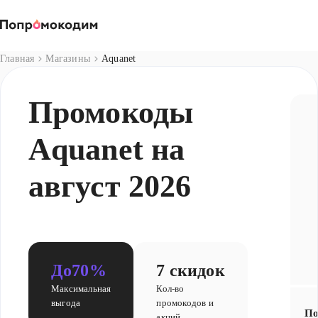
Магазины
Главная
Магазины
Aquanet
Промокоды
Aquanet на
август 2026
До
70%
7 скидок
Максимальная
Кол-во
выгода
промокодов и
По
акций