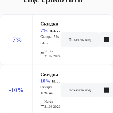
Скидка
7%
на
заказ
Скидка 7%
-7%
Показать код
на
всё,кроме
Истёк
новинок
31.07.2024
Скидка
10%
на
заказ
Скидка
-10%
Показать код
10% на
Акванет и
Истёк
Аллен Брау,
31.03.2026
кроме