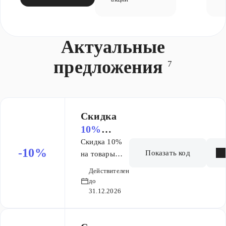
Актуальные
предложения
7
Скидка
10%
(общий)
Скидка 10%
-10%
Показать код
на товары
брендов
Действителен
AQUANET,
до
Allen Brau.
31.12.2026
Скидка на
товары не по