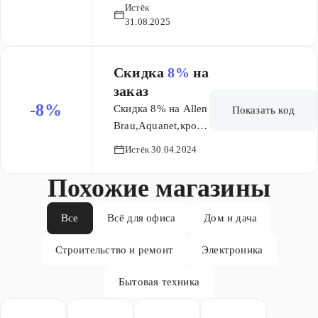
брендов
Истёк
Decoroom,
AQUANET,
31.08.2025
Ceramica
Allen Brau,
Nova, Dorff,
кроме
Ambassador,
товаров по
Скидка
8%
на
Niagara,
акции и
заказ
Iddis,
распродажи
-8%
Скидка 8% на Allen
Показать код
Jorno,
Brau,Aquanet,кроме
Lemark,
новинок и вывода
Timo,
Истёк 30.04.2024
из ассортимента
Ravak,
Похожие магазины
Riho, Sanita
Luxe, VitrA,
Wasserkraft,
Все
Всё для офиса
Дом и дача
Cerutti spa,
Строительство и ремонт
Электроника
FBS,
GranFest,
Бытовая техника
Laufen, Oli,
Radaway,