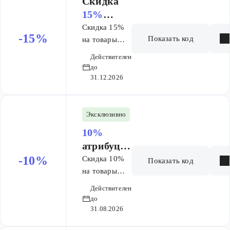
Скидка
распродаже и
не по акции
15%
(общий)
Скидка 15%
-15%
Показать код
на товары
брендов
Действителен
AQUANET,
до
Allen Brau от
31.12.2026
40000 руб.
(кроме
скидок и
Эксклюзивно
акций).
10%
атрибуци
я
-10%
Скидка 10%
Показать код
на товары
брендов
Действителен
AQUANET,
до
Allen Brau
31.08.2026