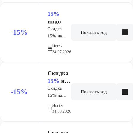
скидок и
акций
15%
индо
Скидка
-15%
Показать код
15% на
Aquanet,
Истёк
Allen Brau
24.07.2026
от 40000
руб (кроме
скидок и
Скидка
акций)
15%
на
заказ
Скидка
-15%
Показать код
15% на
Акванет и
Истёк
Аллен Брау,
31.03.2026
кроме
скидок и
акций на
Скидка