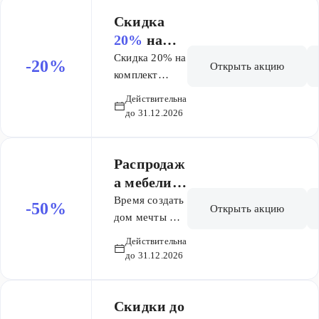
Скидка
20%
на
комплект
Скидка 20% на
-20%
Открыть акцию
Geberit
комплект
Geberit: -
Действительна
инсталляция -
до 31.12.2026
подвесной
унитаз -
крепления -
Распродаж
шумоизоляция
а мебели
- панель смыва
скидки до
Время создать
-50%
Открыть акцию
-50%
дом мечты —
с выгодой до
Действительна
50%! В нашем
до 31.12.2026
магазине —
масштабная
распродажа
Скидки до