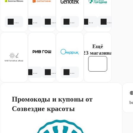
1 скидка
3 акции
1 скидка
13 скидок
1 акция
1 скидка
Ещё
23 магазина
Смотреть все
2 акции
4 скидки
5 акций
Промокоды и купоны от
b
Созвездие красоты