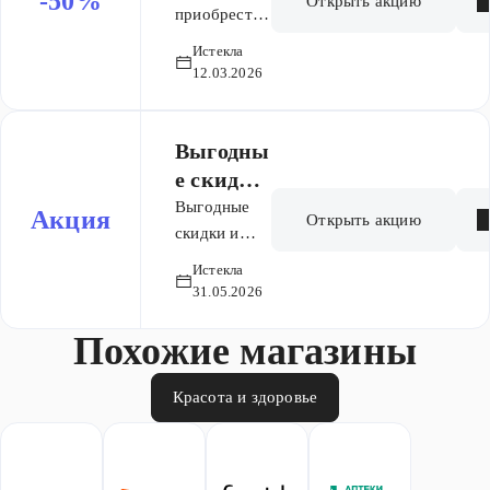
-50%
Открыть акцию
приобрести
Gezatone
спец-
Истекла
предложения
12.03.2026
к 8 марта
Выгодны
е скидки
и
Выгодные
Акция
Открыть акцию
предлож
скидки и
предложения
ения
Истекла
недели
недели
31.05.2026
Похожие магазины
Красота и здоровье