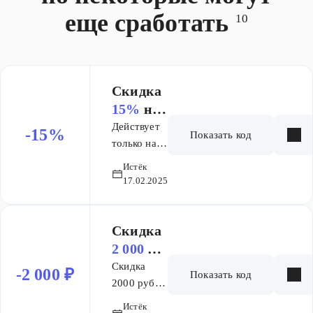
еще сработать
10
Скидка
15%
на
заказ
Действует
-15%
Показать код
только на
товары из
Истёк
подборки
17.02.2025
Идеи
подарков
на 14
Скидка
февраля
2 000 ₽
на заказ
Скидка
-2 000 ₽
Показать код
от 10
2000 руб.
при
000 ₽
Истёк