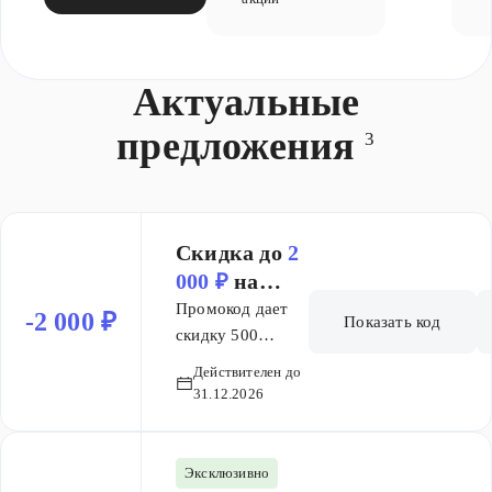
Актуальные
предложения
3
Скидка до
2
000 ₽
на
заказ от 3
Промокод дает
-2 000 ₽
Показать код
000 ₽
скидку 500
рублей при
Действителен до
покупке от 3000,
31.12.2026
1100 рублей при
покупке от 6000
рублей, скидку
Эксклюзивно