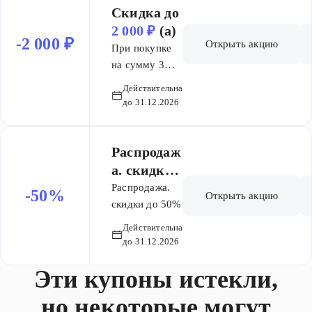
2000 рублей при
​Скидка до
покупке от 10000
2 000 ₽
(а)
рублей.
-2 000 ₽
Открыть акцию
При покупке
Распространяется
на сумму 3
на бренды
000 ₽ скидка
Gezatone, Beauty
Действительна
500 ₽, 6 000 ₽
Style, Kativa,
до 31.12.2026
скидка 1100 ₽,
Meoli, Happy
10 000 ₽
Anne.
скидка 2000 ₽
Распродаж
Бренды
а. скидки
gezatone,
до
50%
Распродажа.
-50%
Открыть акцию
beauty style,
скидки до 50%
kativa, meoli,
Действительна
happy anne.
до 31.12.2026
Лояльность
начисление.
Эти купоны истекли,
но некоторые могут