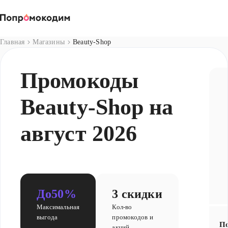
Магазины
Главная
Магазины
Beauty-Shop
Промокоды
Beauty-Shop на
август 2026
До
50%
3 скидки
Максимальная
Кол-во
выгода
промокодов и
По
акций