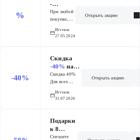
-
СЕЗОН
При любой
%
Открыть акцию
ПОДАР
покупке,
вы
КОВ
Истекла
выбираете
Дарим
27.05.2024
подарки на
космети
20% суммы
ку на
чека
Скидка
20%
крутой
-40%
на
вашей
косметикой
аппарат
Скидка 40%
покупк
-40%
Открыть акцию
серии
дарсонвал
Для всех
и!
AQUA24
пользователей.
ь с 4
Истекла
от
Без
насадками
31.07.2026
BEAUTY
ограничений
для лица,
STYLE.
на количество
волос и
покупок
Подарки
тела
к 8
Biolift4
марта!
Спешите
D309