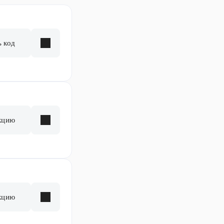
ь код
кцию
кцию