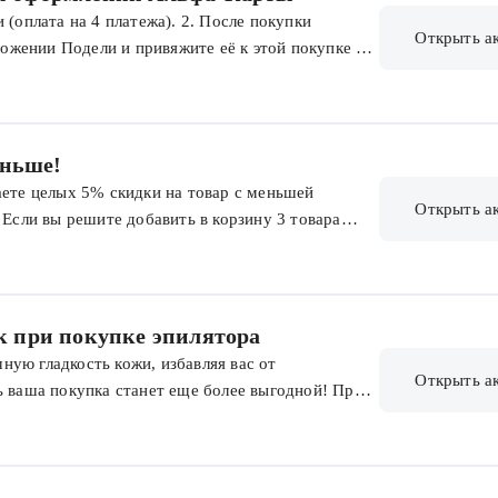
 (оплата на 4 платежа). 2. После покупки
Открыть а
ожении Подели и привяжите её к этой покупке —
фа-Банка привезёт вам карту в удобное время 3.
на размер скидки. При покупке от 1 000 ₽ до 1
 ₽ – 500 ₽, свыше 4 000 ₽ – 1 000 ₽. Альфа-Карта
 с возможностью получить кэшбэк до 10% на
еньше!
аете целых 5% скидки на товар с меньшей
Открыть а
 Если вы решите добавить в корзину 3 товара
сающих 10%!
ок при покупке эпилятора
ую гладкость кожи, избавляя вас от
Открыть а
ь ваша покупка станет еще более выгодной! При
е в подарок женскую бритву Gillette Venus с
льно подойдет для быстрого и деликатного бритья
едложением и наслаждайтесь гладкой кожей
Gillette Venus — это идеальное сочетание для