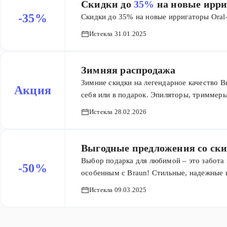
Скидки до
35%
на новые ирри
вашей красоты и уверенности! Спешите, п
-35%
Скидки до 35% на новые ирригаторы Oral
Истекла 31.01.2025
Зимняя распродажа
Зимние скидки на легендарное качество B
Акция
себя или в подарок. Эпиляторы, триммер
на зимней распродаже.
Истекла 28.02.2026
Выгодные предложения со ски
Выбор подарка для любимой – это забота 
-50%
особенным с Braun! Стильные, надежные 
ухода со скидками до 50% – это именно т
Истекла 09.03.2025