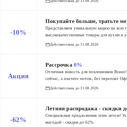
Действительна до 31.08.2026
Покупайте больше, тратьте м
Представляем уникальную акцию на всю т
-10%
высококачественные товары для кухни и у
покупке 2-х товаров Braun, Вы получает
Действительна до 31.08.2026
в корзине! Но это еще не все! Если Вы ре
скидка увеличится до потрясающих 10%!
Рассрочка
0%
Отличная новость для поклонников Brau
Акция
сейчас, а платите потом, без переплат О
переплат. Рассрочка предоставляется бан
Действительна до 31.08.2026
заказов на сумму более 15 000 рублей. Дл
-Положите в корзину выбранные товары. 
заполните другие поля формы и нажмите 
Летняя распродажа - скидки д
окна заявки на рассрочку. Заполните 4 ша
Специальные предложения этим летом! Ус
-62%
нашего магазина для подтверждения детал
выгодой - скидки до 62%.
рассрочки. -Курьер банка привезёт вам н