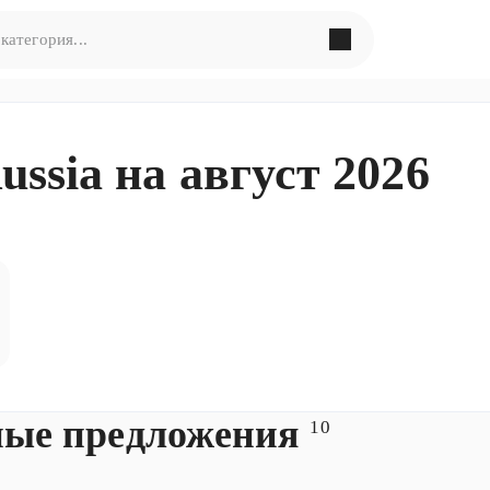
в поиска по запросу
«
»
ssia на август 2026
ормулировать запрос по-другому
ые предложения
10