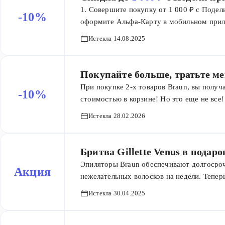
1. Совершите покупку от 1 000 ₽ с Подели
-10%
оформите Альфа-Карту в мобильном прил
на это у вас есть 14 дней. Сотрудник Аль
Истекла 14.08.2025
Четвёртый платёж за покупку уменьшится 
999 ₽ – скидка 300 ₽, от 2 000 ₽ до 3 999
– дебетовая и вечно бесплатная, а также
Покупайте больше, тратьте м
покупки с Подели.
При покупке 2-х товаров Braun, вы получ
-10%
стоимостью в корзине! Но это еще не все!
Braun, ваша скидка увеличится до потря
Истекла 28.02.2026
Бритва Gillette Venus в подар
Эпиляторы Braun обеспечивают долгосрочн
Акция
нежелательных волосков на недели. Тепер
приобретении эпилятора Braun вы получает
Истекла 30.04.2025
одной сменной кассетой. Эта бритва идеа
в любой момент. Воспользуйтесь этим пр
каждый день. Комплексный уход с Braun и 