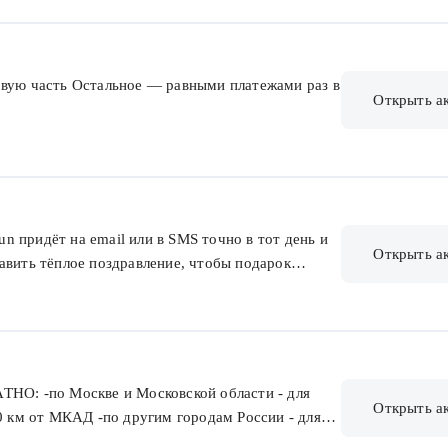
ты и доставки товара."
рвую часть Остальное — равными платежами раз в
Открыть а
 придёт на email или в SMS точно в тот день и
Открыть а
авить тёплое поздравление, чтобы подарок
фикат предназначен для онлайн-оплаты любой
е Braun.
ТНО: -по Москве и Московской области - для
Открыть а
30 км от МКАД -по другим городам России - для