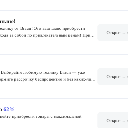
еньше!
ехнику от Braun! Это ваш шанс приобрести
Открыть а
хода за собой по привлекательным ценам! При
е целых 5% скидки на товар с меньшей стоимостью
шите добавить в корзину 3 товара Braun, ваша
n! Выбирайте любимую технику Braun — уже
Открыть а
формите рассрочку беспроцентно и без каких-либо
ком-партнёром на срок 6 месяцев и доступна для
я оформления заказа с оплатой в рассрочку:
-Выберите способ оплаты «Купить в рассрочку»,
кнопку «Оформить заказ». -Дождитесь появления
о
62%
га заявки. Готово! -С вами свяжутся менеджер
пейте приобрести товары с максимальной
ей заказа и менеджер банка для согласования
Открыть а
а подпись договор, и после этого мы отправим ваш