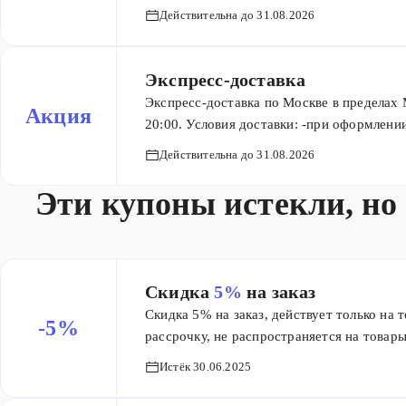
Действительна до 31.08.2026
заказ.
Экспресс-доставка
Экспресс-доставка по Москве в пределах
Акция
20:00. Условия доставки: -при оформлении 
пределах МКАД -от 2-х часов с момента п
Действительна до 31.08.2026
15 кг -осуществляется после подтвержде
доставки 499 руб. для товаров от 5000 руб
Эти купоны истекли, но
время доставки согласовывается с покупа
Скидка
5%
на заказ
Скидка 5% на заказ, действует только на 
-5%
рассрочку, не распространяется на товары
Истёк 30.06.2025