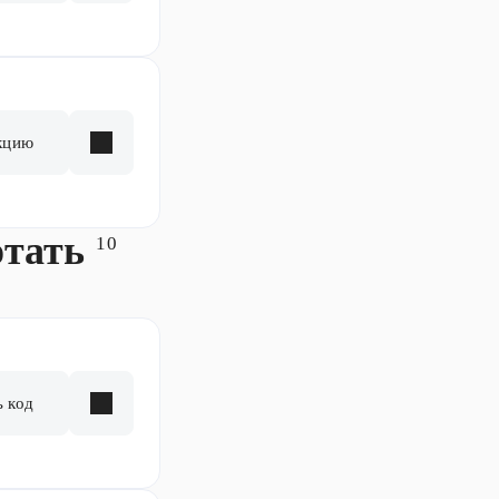
кцию
отать
10
ь код