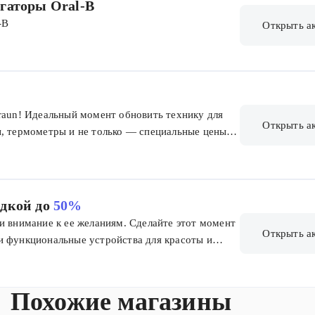
гаторы Oral-B
ока акция действует!
-B
Открыть а
raun! Идеальный момент обновить технику для
Открыть а
ы, термометры и не только — специальные цены
дкой до
50%
и внимание к ее желаниям. Сделайте этот момент
Открыть а
и функциональные устройства для красоты и
о, что подчеркнет вашу заботу.
Похожие магазины