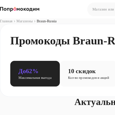
Главная
Магазины
Braun-Russia
Нет результато
Промокоды Braun-Ru
Попробуйте сф
До
62%
10 скидок
Максимальная выгода
Кол-во промокодов и акций
Актуальн