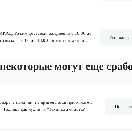
 МКАД. Режим доставки: ежедневно с 10:00 до
Открыть а
заказа с 10:00 до 18:00 -оплата онлайн -в
одтверждения заказа _общий вес товара не более
ния менеджером интернет-магазина -стоимость
., 799 руб. для товаров до 5000 руб. Точное
 некоторые могут еще сраб
телем.
товары в наличии, не применяется при оплате в
Показат
 "Техника для кухни" и "Техника для дома"