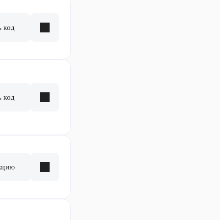
ь код
ь код
кцию