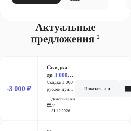
Актуальные
предложения
2
Скидка
до
3 000 ₽
(б)
Скидка 1 000
-3 000 ₽
Показать код
рублей при
покупке от 50
Действителен
000 до 69 999
до
руб. Скидка 2
31.12.2026
000 рублей
при покупке