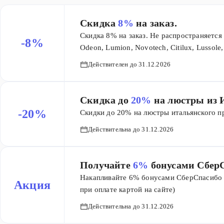
Скидка
8%
на заказ.
Скидка 8% на заказ. Не распространяется 
-8%
Odeon, Lumion, Novotech, Citilux, Lussole,
Elektrostandard, Werkel, Bogates, TK Lighti
Действителен до 31.12.2026
суммируется с другими акциями на сайте
ссылке площадки на которой он размещен
Скидка до
20%
на люстры из 
-20%
Скидки до 20% на люстры итальянского п
Действительна до 31.12.2026
Получайте
6%
бонусами Сбер
Накапливайте 6% бонусами СберСпасибо 
Акция
при оплате картой на сайте)
Действительна до 31.12.2026