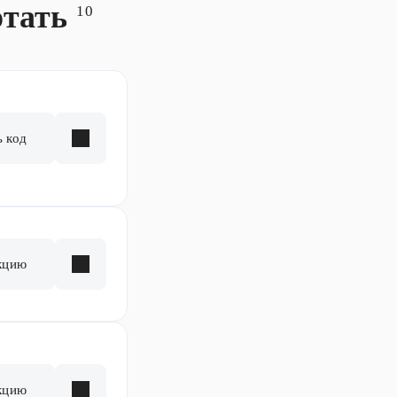
отать
10
ь код
кцию
кцию