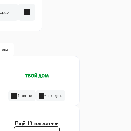
кцию
ника
4 акции
6 скидок
Ещё
19 магазинов