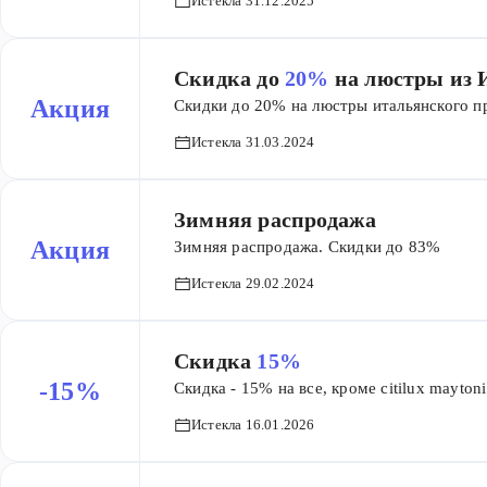
Истекла 31.12.2025
ЮФО, ПФО, СКФО 1000 ₽ — при заказе до 
000 ₽ Бесплатно — при заказе от 15
УФО, СФО 1500 ₽ — при заказе до 10 000 
Скидка до
20%
на люстры из 
Бесплатно — при заказе от 20 000 
Акция
Скидки до 20% на люстры итальянского п
2000 ₽ — при заказе до 15 000 ₽ 1000 ₽ 
при заказе от 25 000 ₽
Истекла 31.03.2024
Зимняя распродажа
Акция
Зимняя распродажа. Скидки до 83%
Истекла 29.02.2024
Скидка
15%
-15%
Скидка - 15% на все, кроме citilux maytoni 
Истекла 16.01.2026