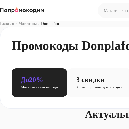
Главная
Магазины
Donplafon
Нет результато
Промокоды Donplafo
Попробуйте сф
До
20%
3 скидки
Максимальная выгода
Кол-во промокодов и акций
Актуаль