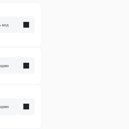
ь код
кцию
кцию