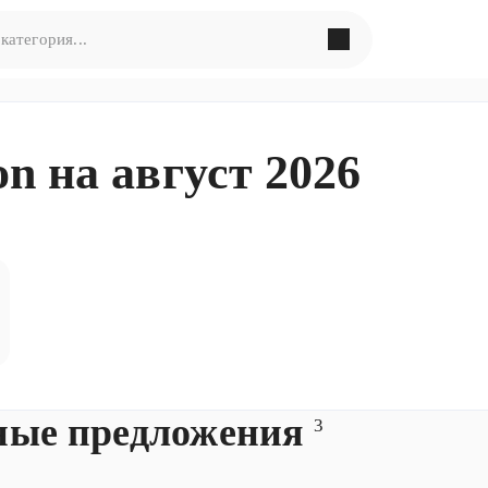
в поиска по запросу
«
»
n на август 2026
ормулировать запрос по-другому
ные предложения
3