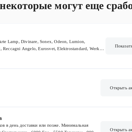
 некоторые могут еще сраб
rte Lamp, Divinare, Sonex, Odeon, Lumion,
Показат
, Reccagni Angelo, Eurosvet, Elektrostandard, Werkel,
tega, Crystal Lux. Не суммируется с другими акциями
Открыть а
а
ков в день доставки или позже. Минимальная
Открыть а