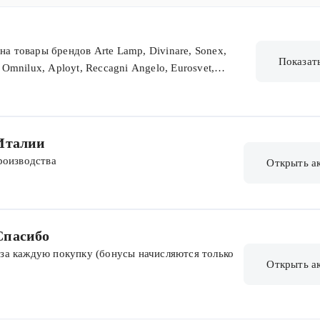
на товары брендов Arte Lamp, Divinare, Sonex,
Показат
 Omnilux, Aployt, Reccagni Angelo, Eurosvet,
ng, Maytoni, Freya, Voltega, Crystal Lux. Не
. Промокод можно ввести только при переходе по
.
Италии
роизводства
Открыть а
Спасибо
за каждую покупку (бонусы начисляются только
Открыть а