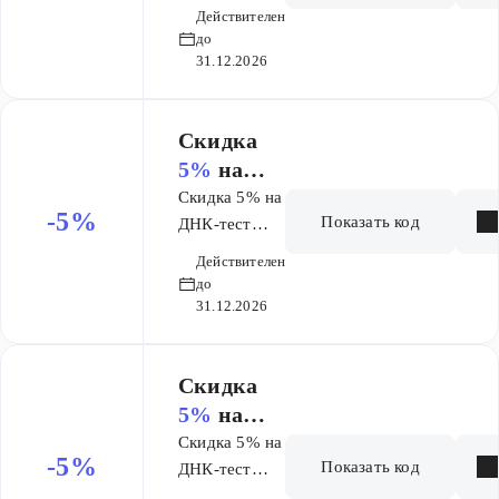
Способности
сти и
Действителен
и характер
характер
до
31.12.2026
​Скидка
5%
на
ДНК-тест
Скидка 5% на
-5%
Показать код
Питание
ДНК-тест
Питание
Действителен
до
31.12.2026
​Скидка
5%
на
ДНК-тест
Скидка 5% на
-5%
Показать код
Спортивн
ДНК-тест
Спортивная