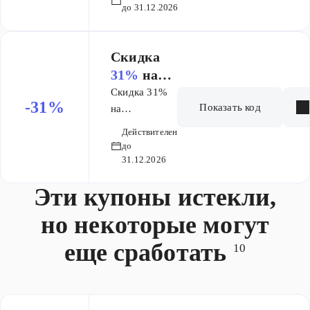
Генеалогия за
я за 200
до 31.12.2026
200 лет
лет
(расширенная)
(расшире
​Скидка
нная)
31%
на
исследова
Скидка 31%
-31%
Показать код
ние
на
исследование
Генеалоги
Действителен
Генеалогия за
я за 300
до
300 лет
31.12.2026
лет
Эти купоны истекли,
но некоторые могут
еще сработать
10