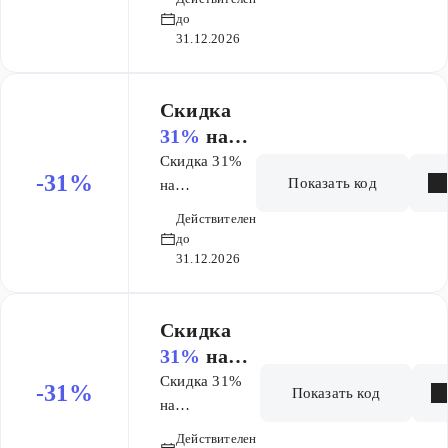
Генеалогия за
я за 100
до
100 лет
31.12.2026
лет​
Скидка ​
31%
на
исследова
Скидка 31%
-31%
Показать код
ние
на
исследование
Генеалоги
Действителен
Генеалогия за
я за 200
до
200 лет
31.12.2026
лет
Скидка ​
31%
на
исследова
Скидка 31%
-31%
Показать код
ние
на
исследование
Генеалоги
Действителен