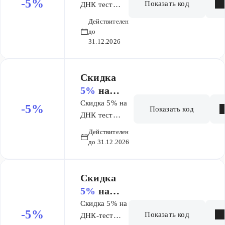
-5%
Показать код
Риски
ДНК тест
Риски
заболеван
Действителен
заболеваний
ий
до
31.12.2026
Скидка
5%
на
ДНК тест
Скидка 5% на
-5%
Показать код
Эффектив
ДНК тест
Эффективность
ность
Действителен
лекарств
лекарств
до 31.12.2026
​Скидка
5%
на
ДНК-тест
Скидка 5% на
-5%
Показать код
Способно
ДНК-тест