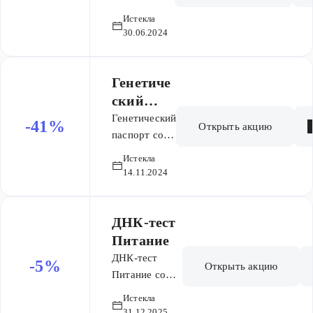
генетический
скидкой
Истекла
паспорт со
64%
30.06.2024
скидкой 64%
Генетиче
ский
паспорт
Генетический
-41%
Открыть акцию
со
паспорт со
скидкой 41%
скидкой
Истекла
по цене
41%
по
14.11.2024
14804 рублей
цене
14
804 ₽
ДНК-тест
Питание
ДНК-тест
-5%
Открыть акцию
Питание со
скидкой 5%.
Истекла
Узнайте, как
31.12.2025