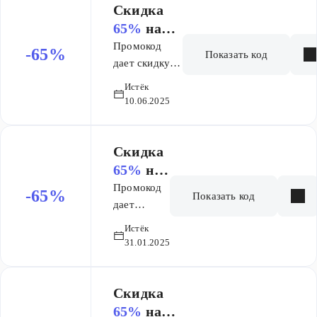
Скидка
65%
на
заказ
Промокод
-65%
Показать код
дает скидку
65% на заказ
Истёк
Генетического
10.06.2025
паспорта. Не
суммируется
с другими
Скидка
скидками
65%
на
заказ
Промокод
-65%
Показать код
дает
скидку 65%
Истёк
на заказ
31.01.2025
Скидка
65%
на