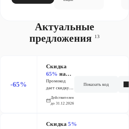
Актуальные
предложения
13
Скидка
65%
на
генетичес
Промокод
-65%
Показать код
кий
дает скидку
65% на заказ
паспорт
Действителен
Генетического
до 31.12.2026
паспорта.
​Скидка
5%