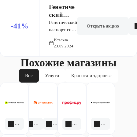
14804
Генетиче
рублей
ский
паспорт
Генетический
-41%
Открыть акцию
со
паспорт со
скидкой 41%
скидкой
Истекла
по цене
41%
23.09.2024
14804 рублей
Похожие магазины
Все
Услуги
Красота и здоровье
1 скидка
3 акции
1 скидка
6 акций
2 скидки