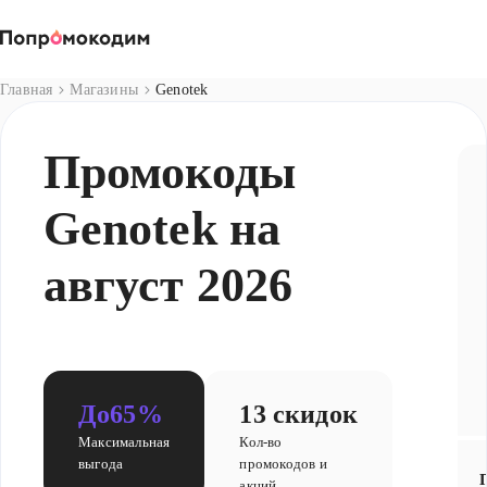
Магазины
Главная
Магазины
Genotek
Промокоды
Genotek на
август 2026
До
65%
13 скидок
Максимальная
Кол-во
выгода
промокодов и
акций