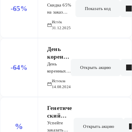
заказ
Скидка 65%
-65%
Показать код
на заказ
генетического
Истёк
паспорта. Не
31.12.2025
суммируется
с другими
скидками.
День
коренн
ых
День
-64%
Открыть акцию
народов
коренных
народов
Истекла
14.08.2024
Генетиче
ский
паспорт
Успейте
%
Открыть акцию
со
заказать