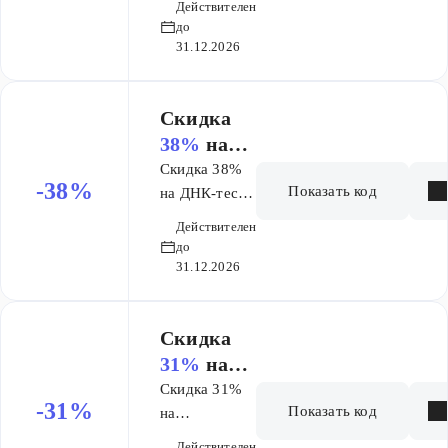
ая
Действителен
генетика
генетика
до
31.12.2026
Скидка ​
38%
на
ДНК-тест
Скидка 38%
-38%
Показать код
Генетичес
на ДНК-тест
Генетические
кие
Действителен
исследования
исследова
до
при
31.12.2026
ния при
планировании
планиров
беременности
ании
Скидка
беременн
31%
на
ости
исследова
Скидка 31%
-31%
Показать код
ние
на
исследование
Генеалоги
Действителен