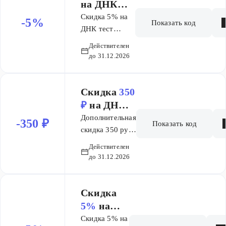
на ДНК
тест
Скидка 5% на
-5%
Показать код
Происхожд
ДНК тест
Происхождение
ение
Действителен
до 31.12.2026
Скидка
350
₽
на ДНК
тест
Дополнительная
-350 ₽
Показать код
Полный
скидка 350 руб.
на ДНК тест
геном
Действителен
Полный геном
до 31.12.2026
Скидка
5%
на
ДНК тест
Скидка 5% на