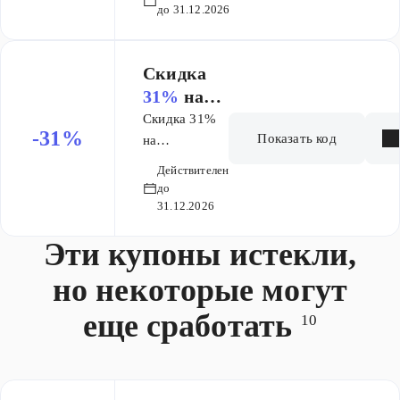
Генеалогия за
я за 200
до 31.12.2026
200 лет
лет
(расширенная)
(расшире
​Скидка
нная)
31%
на
исследова
Скидка 31%
-31%
Показать код
ние
на
исследование
Генеалоги
Действителен
Генеалогия за
я за 300
до
300 лет
31.12.2026
лет
Эти купоны истекли,
но некоторые могут
еще сработать
10