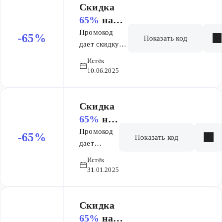
Скидка
65%
на
заказ
Промокод
-65%
Показать код
дает скидку
65% на заказ
Истёк
Генетического
10.06.2025
паспорта. Не
суммируется
с другими
Скидка
скидками
65%
на
заказ
Промокод
-65%
Показать код
дает
скидку 65%
Истёк
на заказ
31.01.2025
Скидка
65%
на