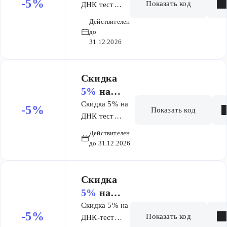
-5%
Показать код
Риски
ДНК тест
Риски
заболеван
Действителен
заболеваний
ий
до
31.12.2026
Скидка
5%
на
ДНК тест
Скидка 5% на
-5%
Показать код
Эффектив
ДНК тест
Эффективность
ность
Действителен
лекарств
лекарств
до 31.12.2026
​Скидка
5%
на
ДНК-тест
Скидка 5% на
-5%
Показать код
Способно
ДНК-тест