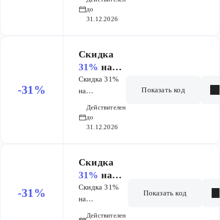
Генеалогия за
я за 100
до
100 лет
31.12.2026
лет​
Скидка ​
31%
на
исследова
Скидка 31%
-31%
Показать код
ние
на
исследование
Генеалоги
Действителен
Генеалогия за
я за 200
до
200 лет
31.12.2026
лет
Скидка ​
31%
на
исследова
Скидка 31%
-31%
Показать код
ние
на
исследование
Генеалоги
Действителен