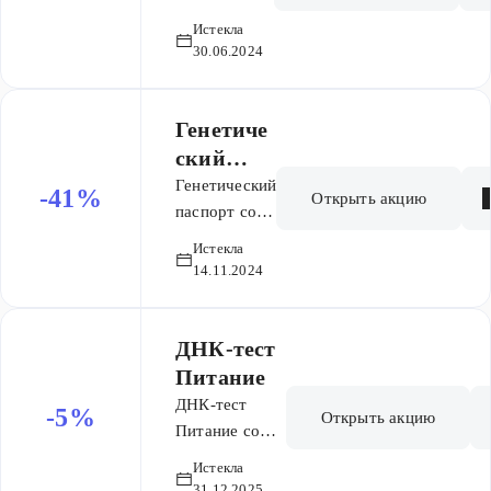
генетический
скидкой
Истекла
паспорт со
64%
30.06.2024
скидкой 64%
Генетиче
ский
паспорт
Генетический
-41%
Открыть акцию
со
паспорт со
скидкой 41%
скидкой
Истекла
по цене
41%
по
14.11.2024
14804 рублей
цене
14
804 ₽
ДНК-тест
Питание
ДНК-тест
-5%
Открыть акцию
Питание со
скидкой 5%.
Истекла
Узнайте, как
31.12.2025