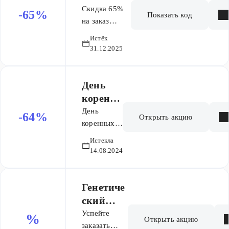
заказ
Скидка 65%
-65%
Показать код
на заказ
генетического
Истёк
паспорта. Не
31.12.2025
суммируется
с другими
скидками.
День
коренн
ых
День
-64%
Открыть акцию
народов
коренных
народов
Истекла
14.08.2024
Генетиче
ский
паспорт
Успейте
%
Открыть акцию
со
заказать