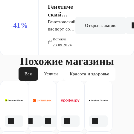
14804
Генетиче
рублей
ский
паспорт
Генетический
-41%
Открыть акцию
со
паспорт со
скидкой 41%
скидкой
Истекла
по цене
41%
23.09.2024
14804 рублей
Похожие магазины
Все
Услуги
Красота и здоровье
1 скидка
3 акции
1 скидка
6 акций
2 скидки