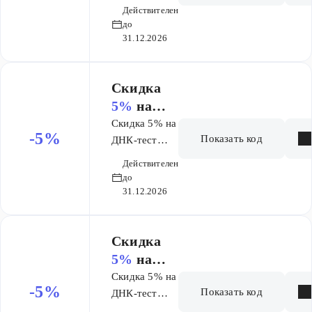
Способности
сти и
Действителен
и характер
характер
до
31.12.2026
​Скидка
5%
на
ДНК-тест
Скидка 5% на
-5%
Показать код
Питание
ДНК-тест
Питание
Действителен
до
31.12.2026
​Скидка
5%
на
ДНК-тест
Скидка 5% на
-5%
Показать код
Спортивн
ДНК-тест
Спортивная