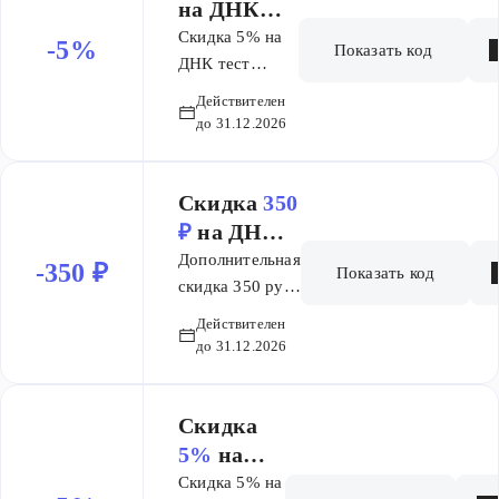
на ДНК
тест
Скидка 5% на
-5%
Показать код
Происхожд
ДНК тест
Происхождение
ение
Действителен
до 31.12.2026
Скидка
350
₽
на ДНК
тест
Дополнительная
-350 ₽
Показать код
Полный
скидка 350 руб.
на ДНК тест
геном
Действителен
Полный геном
до 31.12.2026
Скидка
5%
на
ДНК тест
Скидка 5% на