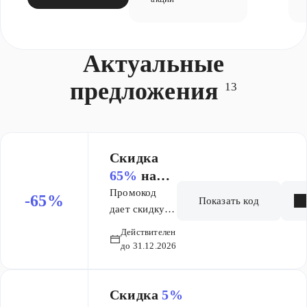
Актуальные
предложения
13
Скидка
65%
на
генетичес
Промокод
-65%
Показать код
кий
дает скидку
65% на заказ
паспорт
Действителен
Генетического
до 31.12.2026
паспорта.
​Скидка
5%