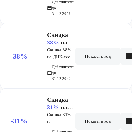
ая
Действителен
генетика
генетика
до
31.12.2026
Скидка ​
38%
на
ДНК-тест
Скидка 38%
-38%
Показать код
Генетичес
на ДНК-тест
Генетические
кие
Действителен
исследования
исследова
до
при
31.12.2026
ния при
планировании
планиров
беременности
ании
Скидка
беременн
31%
на
ости
исследова
Скидка 31%
-31%
Показать код
ние
на
исследование
Генеалоги
Действителен