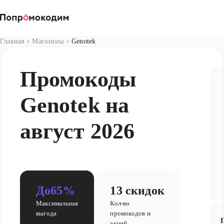
Магазины
Главная
Магазины
Genotek
Промокоды
Genotek на
август 2026
До
65%
13 скидок
Максимальная
Кол-во
выгода
промокодов и
акций