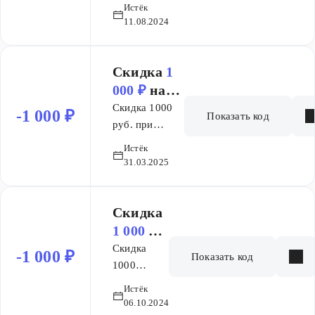
рублей при
₽
Истёк
заказе от
11.08.2024
5000
рублей по
промокоду
Скидка
1
000 ₽
на
заказ от 5
Скидка 1000
-1 000 ₽
Показать код
000 ₽
руб. при
покупке от
Истёк
5000 руб. по
31.03.2025
промокоду
НЕБО. К
покупке
Скидка
доступны все
1 000 ₽
товары, в том
на заказ
Скидка
-1 000 ₽
Показать код
числе с уже
от 5 000
1000
действующими
рублей при
₽
Истёк
скидками без
покупке от
06.10.2024
ограничений.