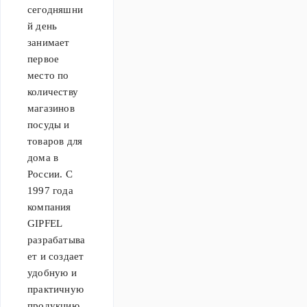
где
сегодняшни
посуда не
функциональность
й день
только
встречается с
занимает
прекрасно
эстетикой, а
первое
сохраняет
процесс
место по
тепло, но и
приготовления
количеству
отличается
превращается в
магазинов
невероятной
удовольствие.
посуды и
прочностью.
товаров для
Тарелки,
дома в
салатники,
России. С
блюда для
1997 года
создания
компания
идеальной
GIPFEL
сервировки по
разрабатыва
невероятно
ет и создает
привлекательной
удобную и
цене. Не
практичную
упустите
продукцию,