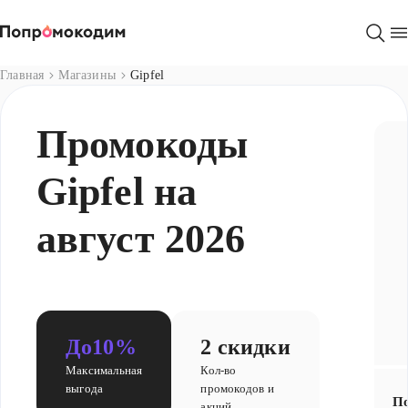
Магазины
Главная
Магазины
Gipfel
Промокоды
Gipfel на
август 2026
До
10%
2 скидки
Максимальная
Кол-во
выгода
промокодов и
По
акций