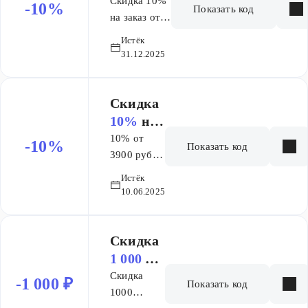
заказ.
на количество
Скидка 10%
-10%
Показать код
покупок. Не
на заказ от
суммируется с
3900 рублей.
Истёк
другими
Не
31.12.2025
акциями.
суммируется
Действует на
с другими
все товары.
скидками
Скидка
более 30%.
10%
на
заказ
10% от
-10%
Показать код
3900 руб.
на товары
Истёк
со скидкой
10.06.2025
не более
30%
Скидка
1 000 ₽
на заказ
Скидка
-1 000 ₽
Показать код
от 5 000
1000