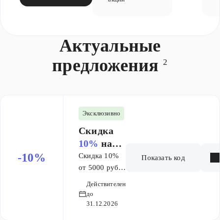
Актуальные
предложения
2
Эксклюзивно
Скидка
10%
на
заказ от 5
-10%
Скидка 10%
Показать код
000 ₽
от 5000 руб.
на товары со
Действителен
скидкой не
до
более 30%.
31.12.2026