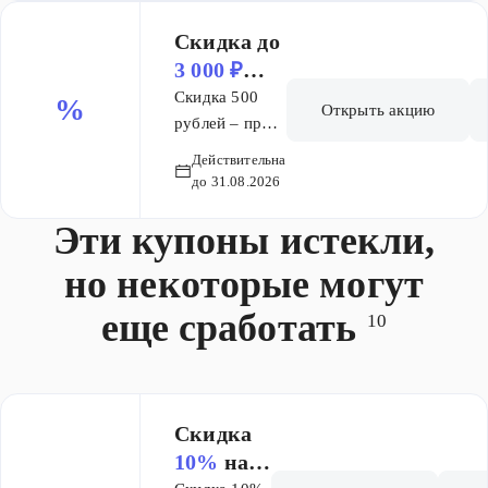
Скидка до
3 000 ₽
при
Скидка 500
%
Открыть акцию
покупке
рублей – при
покупке от 5
от
15 000 ₽
Действительна
000 рублей; 1
до 31.08.2026
500 рублей –
Эти купоны истекли,
при покупке
от 10 000
но некоторые могут
рублей; 3 000
рублей – при
еще сработать
10
покупке от 15
000 рублей
Для всех
пользователей
Скидка
Без
10%
на
ограничений