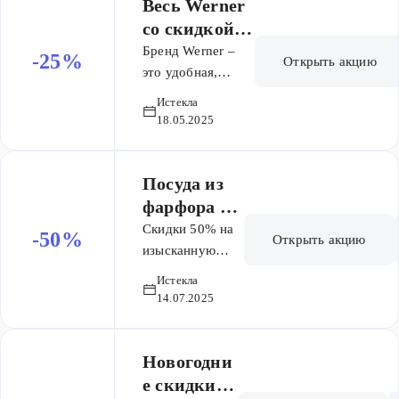
Весь Werner
со скидкой
25%
Бренд Werner –
-25%
Открыть акцию
это удобная,
яркая,
Истекла
экологичная
18.05.2025
посуда для
приготовления
кулинарных
Посуда из
шедевров.
фарфора и
Представьте
керамики
Скидки 50% на
-50%
Открыть акцию
сочные стейки,
со скидкой
изысканную
идеально
посуду из
-50%
Истекла
прожаренные на
фарфора и
14.07.2025
сковороде-гриль
керамики!
Werner Marseille,
Фарфоровая
аппетитные рагу,
посуда – это
Новогодни
томленые в
вечная классика,
е скидки
утятнице Werner