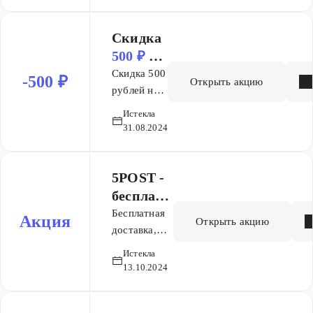
5000
рублей
Скидка
500 ₽
на
покупк
Скидка 500
-500 ₽
Открыть акцию
и от
рублей на
5
покупки от
000 ₽
Истекла
5000
31.08.2024
рублей
5POST -
бесплатн
ая
Бесплатная
Акция
Открыть акцию
доставка
доставка,
заказ от
Истекла
2000
13.10.2024
руб+подарок