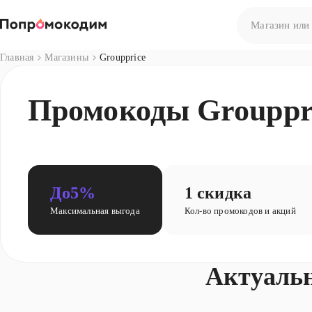
Главная
Магазины
Groupprice
Нет результато
Промокоды Grouppri
Попробуйте сф
До
5%
1 скидка
Максимальная выгода
Кол-во промокодов и акций
Актуаль