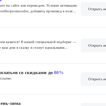
ате на сайте или переводом. Условие активации:
Открыть а
/profile/promocodes, добавить промокод в поле
зово одному клиенту. Срок действия: 3 дня с
чем кажется! В нашей специальной подборке —
Открыть а
т ваш дом в сказку и станут идеальными
Яркие фигурки, уютные шкатулки, готовые
ждут вас. Найдите свой символ наступающего
платьев со скидками до
80%
ссылке.
Открыть а
сень-зима