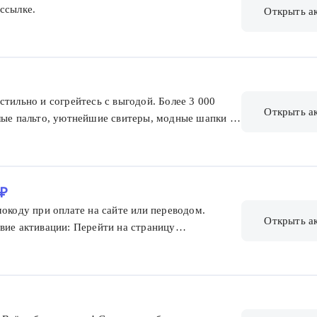
ссылке.
Открыть а
стильно и согрейтесь с выгодой. Более 3 000
Открыть а
плые пальто, уютнейшие свитеры, модные шапки и
ь остаток зимы с комфортом.
 ₽
мокоду при оплате на сайте или переводом.
Открыть а
вие активации: Перейти на страницу
 добавить промокод в поле ввода. Промокод можно
ок действия: 3 дня с момента активации.