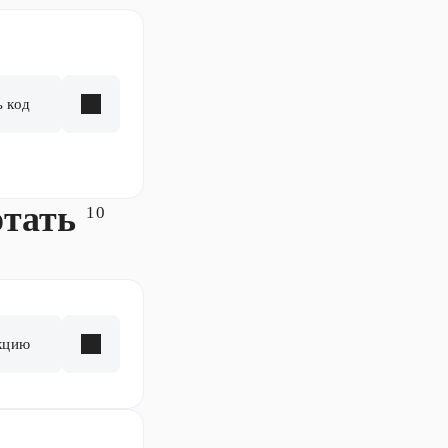
ь код
отать
10
кцию