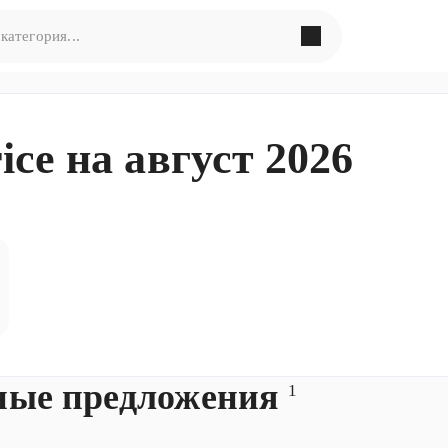
в поиска по запросу
«
»
ce на август 2026
ормулировать запрос по-другому
ные предложения
1