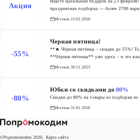
Ищете идеальный подарок на 23 февраля? 
Акция
праздничная подборка — более 2700 вари
и с любыми интересами. От классической
Истекла 23.02.2026
практичных инструментов и гаджетов для
Черная пятница!
**🔥 Чёрная пятница – скидки до 55%! То
-55%
**Чёрная пятница** уже здесь – и это ва
55%!
Истекла 30.11.2025
Юбки со скидками до
80%
-80%
Скидки до 80% на товары из подборки по 
Истекла 31.01.2026
©Popromokodim
2026
Карта сайта