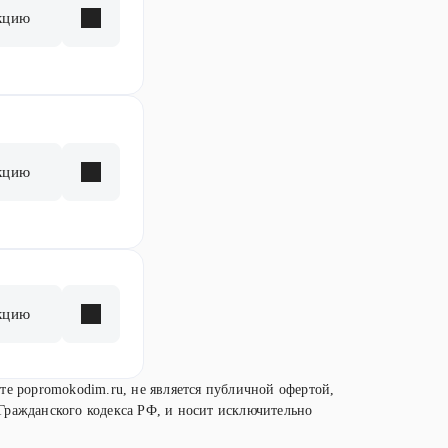
кцию
кцию
кцию
те popromokodim.ru, не является публичной офертой,
Гражданского кодекса РФ, и носит исключительно