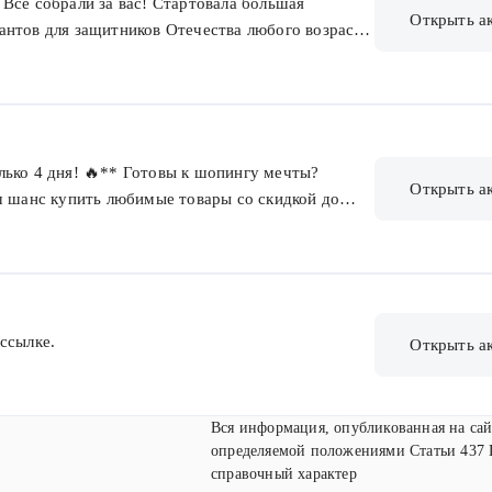
Всё собрали за вас! Стартовала большая
Открыть а
антов для защитников Отечества любого возраста
 парфюмерии и стильных аксессуаров до
 хобби.
лько 4 дня! 🔥** Готовы к шопингу мечты?
Открыть а
ш шанс купить любимые товары со скидкой до
ссылке.
Открыть а
Вся информация, опубликованная на сай
определяемой положениями Статьи 437 
справочный характер