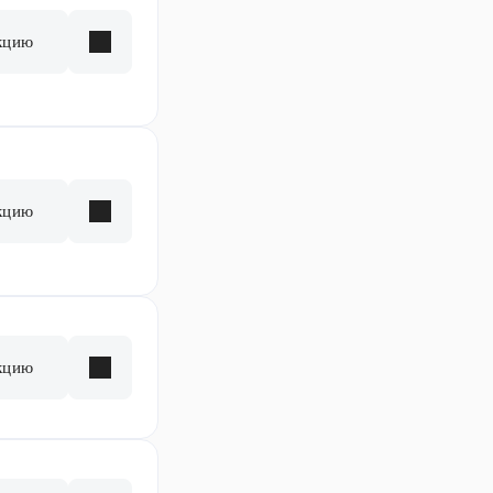
кцию
кцию
кцию