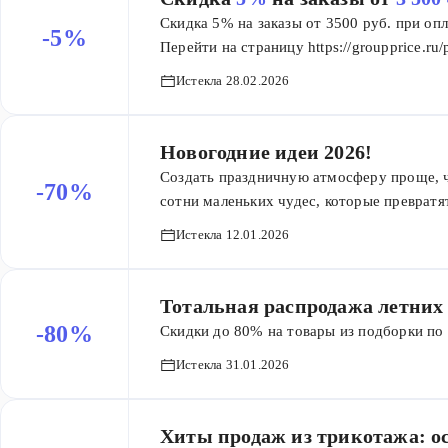
Скидка 5% на заказы от 3500 руб. при опл
-5%
Перейти на страницу https://groupprice.ru
ввода. Промокод можно применить единора
Истекла 28.02.2026
момента активации.
Новогодние идеи 2026!
Создать праздничную атмосферу проще, 
-70%
сотни маленьких чудес, которые превратя
подарками для коллег, друзей и родных. 
Истекла 12.01.2026
подарочные наборы и милые безделушки 
года и сэкономьте до 70%!
Тотальная распродажа летних 
-80%
Скидки до 80% на товары из подборки по 
Истекла 31.01.2026
Хиты продаж из трикотажа: о