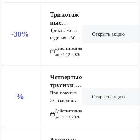
Трикотаж
ные
изделия:
Трикотажные
-30%
Открыть акцию
-30%
изделия: -30%
на
на вторую
вторую
Действительна
единицу
единицу
до 31.12.2026
Четвертые
трусики в
подарок
При покупке
%
Открыть акцию
3х изделий
четвертое с
Действительна
наименьшей
до 31.12.2026
стоимостью -
бесплатно.
Акция на