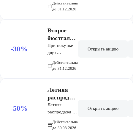
изделие из
Действительна
единиц
новой
до 31.12.2026
товаров,
коллекции
участвующих
(кроме
в акции.
категории
Второе
Шелк).
бюстгальт
ер со
При покупке
-30%
Открыть акцию
скидкой
двух
бюстгальтеров
-30%
Действительна
- действует
до 31.12.2026
скидка 30% на
второй товар!
Летняя
распродаж
а. Скидки
Летняя
-50%
Открыть акцию
до
распродажа в
50%
Incanto.
Действительна
Скидки до
до 30.08.2026