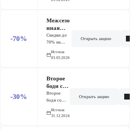
подарок
весь мужской и
предоставляется
детский
товар
ассортимент
Межсезо
минимальный
для мальчиков
нная
по стоимости.
со скидкой. В
распрода
Скидки до
-70%
Акция
Открыть акцию
подарок
жа -
70% на
действует на
предоставляется
выделенный
скидки
выделенный
Истекла
товар
ассортимент
до
70%
03.05.2026
ассортимент
минимальный
товаров.
по стоимости.
Второе
боди со
скидкой
Второе
-30%
Открыть акцию
-30%
боди со
скидкой
Истекла
-30%
31.12.2024