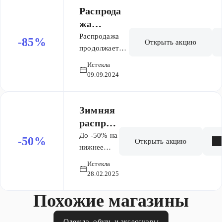
Распрода
жа
продолжае
Распродажа
-85%
Открыть акцию
тся! Весь
продолжается!
Весь сентябрь
сентябрь
Истекла
на leomax
cкидки
09.09.2024
Скидки -85%!
-85%
Успей купить!
Зимняя
распрод
ажа!
До -50% на
-50%
Открыть акцию
Скидки
нижнее
белье,
до
50%
Истекла
одежду для
28.02.2025
дома и
Похожие магазины
активного
отдыха.
Одежда, обувь и аксессуары