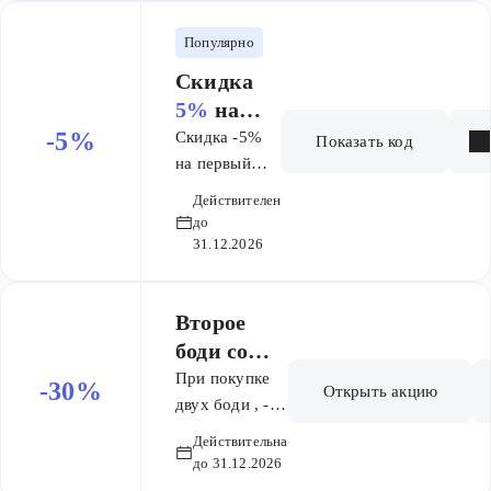
Популярно
Скидка
5%
на
заказ от 7
-5%
Скидка -5%
Показать код
999 ₽
на первый
заказ при
Действителен
покупке от
до
7999р. Не
31.12.2026
суммируется
с базовыми
Второе
акциями
акциями, но
боди со
суммируется
скидкой
При покупке
-30%
Открыть акцию
с товарами из
-30%
двух боди , -
раздела SALE
действует
Действительна
скидка 30% на
до 31.12.2026
второй товар!