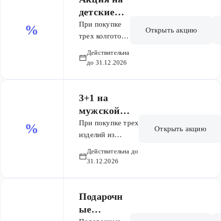
детские
колготки
При покупке
%
Открыть акцию
3+1!
трех колготок
- четвертый в
Действительна
подарок!
до 31.12.2026
3+1 на
мужской
ассортимент
При покупке трех
%
Открыть акцию
изделий из
категории
Действительна до
мужского
31.12.2026
ассортимента -
четвертое в
подарок! Акция
Подарочн
сработает
ые
автоматически