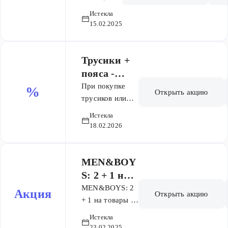
специальным
подарок из
из
Истекла
ценам со
раздела
раздела
15.02.2025
скидками до
распродажа
распрод
70%.
ажа
Трусики +
пояса -
акция 2+1
При покупке
%
Открыть акцию
(третий
трусиков или
пояса - третий в
товар
Истекла
подарок! Акция
бесплатно)
18.02.2026
сработает
автоматически
после
MEN&BOY
добавления в
S: 2 + 1 на
корзину 3
товары из
MEN&BOYS: 2
Акция
Открыть акцию
единиц товаров,
распродажи
+ 1 на товары из
участвующих в
распродажи *В
Истекла
акции. В
акции участвует
23.02.2025