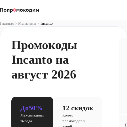
Магазины
Главная
Магазины
Incanto
Промокоды
Incanto на
август 2026
До
50%
12 скидок
Максимальная
Кол-во
выгода
промокодов и
акций