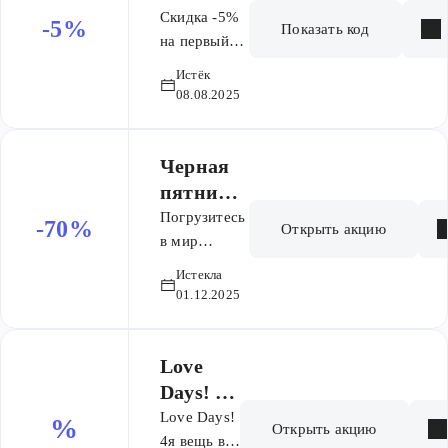
заказ от
Скидка -5%
-5%
Показать код
5 000 ₽
на первый
заказ при
Истёк
покупке от
08.08.2025
5000р. Не
суммируется
с базовыми
Черная
акциями
пятница:
акциями, но
скидки
Погрузитесь
-70%
Открыть акцию
суммируется
до
в мир
70%
с товарами
элегантности
Истекла
из раздела
— нижнее
01.12.2025
SALE
белье,
домашняя
одежда и
Love
купальники
Days! 4я
теперь
вещь в
Love Days!
%
Открыть акцию
доступны по
подарок
4я вещь в