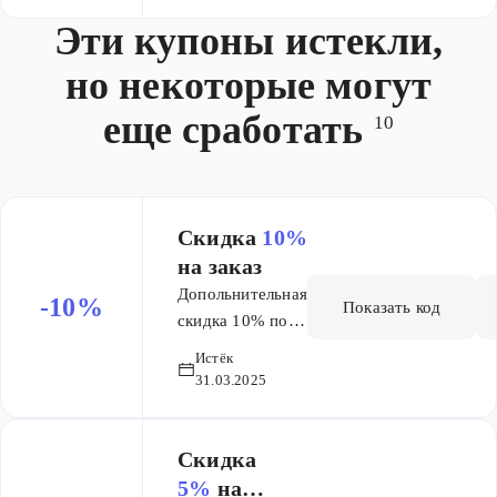
50% на
Эти купоны истекли,
выделенные
товары
но некоторые могут
еще сработать
10
Скидка
10%
на заказ
Допольнительная
-10%
Показать код
скидка 10% по
промокоду на
Истёк
весь
31.03.2025
ассортимент из
раздела Аутлет.
Скидка
5%
на