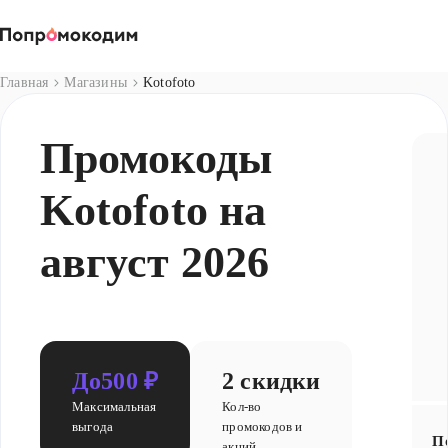
Магазины
Главная
Магазины
Kotofoto
Промокоды
Kotofoto на
август 2026
До
500 ₽
2 скидки
Максимальная
Кол-во
выгода
промокодов и
П
акций