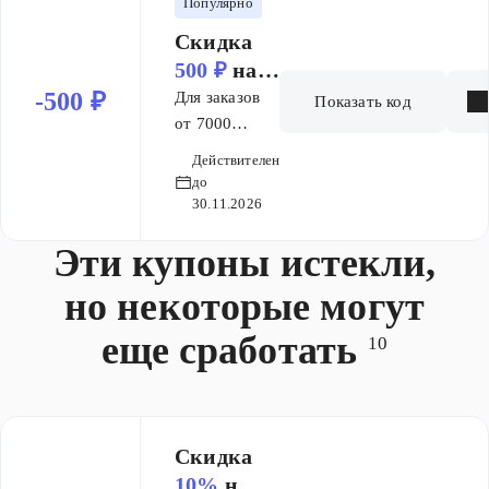
соберите в
Популярно
корзину и
Скидка
примените
500 ₽
на
промокод.
заказ от 7
-500 ₽
Для заказов
Показать код
000 ₽
от 7000
рублей мы
Действителен
дарим скидку
до
в размере 500
30.11.2026
рублей.
Эти купоны истекли,
Просто
соберите в
но некоторые могут
корзину и
примените
еще сработать
10
промокод.
Скидка
10%
на