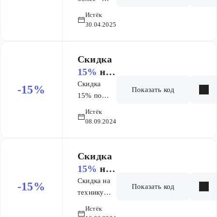
скидка 7%
Истёк
на
30.04.2025
виниловые
пластинки
Скидка
15%
на
заказ
Скидка
-15%
Показать код
15% по
промокоду
Истёк
на технику
08.09.2024
Kitfort
Скидка
15%
на
заказ
Скидка на
-15%
Показать код
технику
Kitfort
Истёк