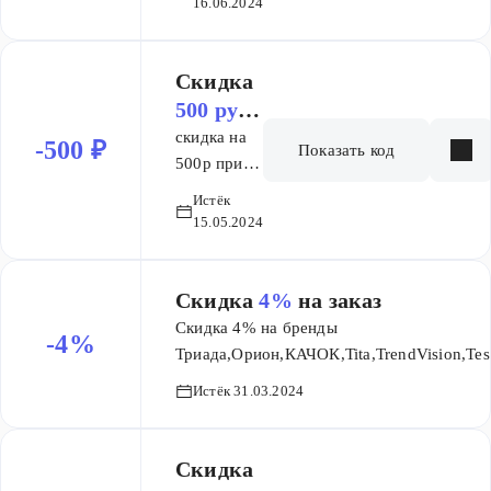
16.06.2024
Скидка
500 руб.
на заказ
скидка на
-500 ₽
Показать код
500р при
заказе от
Истёк
10000р
15.05.2024
Скидка
4%
на заказ
Скидка 4% на бренды
-4%
Триада,Орион,КАЧОК,Tita,TrendVision,Te
SKY,Sho-Me,Scher-
Истёк 31.03.2024
Khan,Ritmix,Neoline,Navitel,Nakamichi,M
Mio,Metabo,Mastech,Makita,Infinity,Hyun
FILTER,Elitech,Buro Borofone,AdvoCam
Скидка