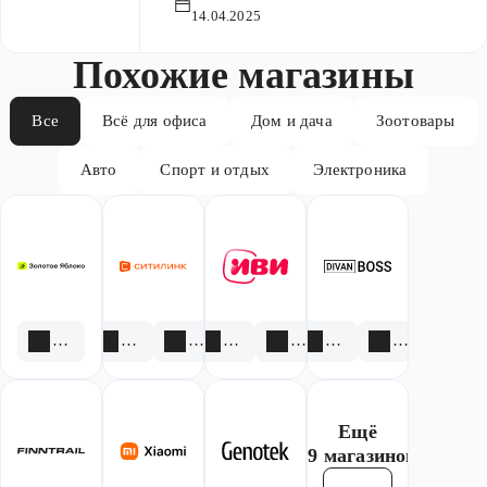
14.04.2025
Похожие магазины
Все
Всё для офиса
Дом и дача
Зоотовары
Авто
Спорт и отдых
Электроника
1 скидка
3 акции
1 скидка
1 акция
1 скидка
1 акция
1 скидка
Ещё
59 магазинов