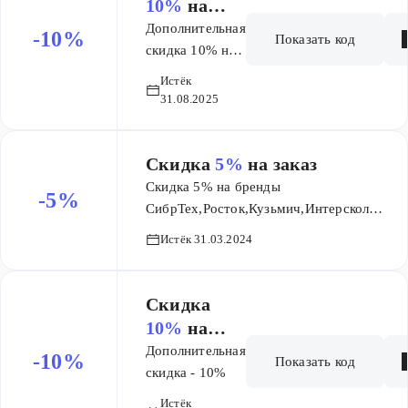
10%
на
заказ
Дополнительная
-10%
Показать код
скидка 10% на
товары из
Истёк
Распродажи по
31.08.2025
промокоду.
Скидка
5%
на заказ
Скидка 5% на бренды
-5%
СибрТех,Росток,Кузьмич,Интерскол
Вега,Sturm!,Starwind,StarLine,Raco,Puff,P
Истёк 31.03.2024
NN 3,Neoclima,Mirax,Matrix,Marina,Keter,
Goot,Element,DORKEL,DDPAI
Скидка
10%
на
заказ
Дополнительная
-10%
Показать код
скидка - 10%
Истёк