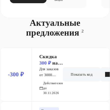
Актуальные
предложения
2
Скидка
300 ₽
на
заказ от 3
Для заказов
-300 ₽
Показать код
000 ₽
от 3000
рублей мы
Действителен
дарим скидку
до
в размере 300
30.11.2026
рублей.
Просто