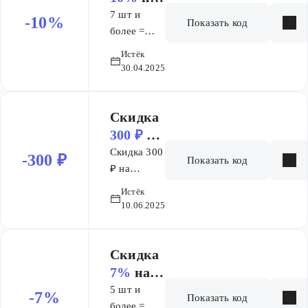
заказ
7 шт и
-10%
Показать код
более =
10% скидка
Истёк
на
30.04.2025
виниловые
пластинки
Скидка
300 ₽
на
заказ от
Скидка 300
-300 ₽
Показать код
3 000 ₽
₽ на
корзину от
Истёк
3000 ₽
10.06.2025
Скидка
7%
на
заказ
5 шт и
-7%
Показать код
более =