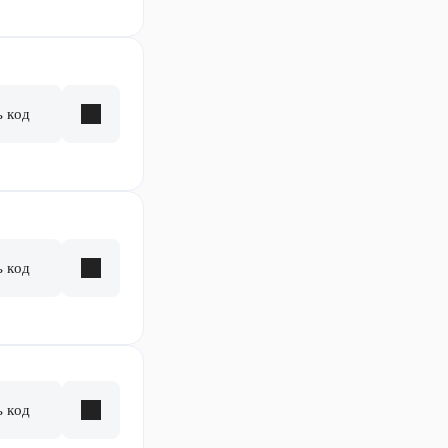
ь код
ь код
ь код