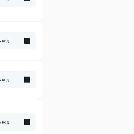
ь код
ь код
ь код