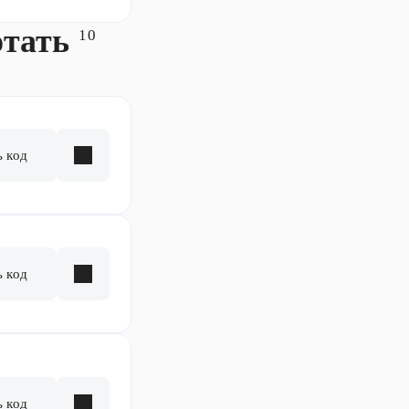
отать
10
ь код
ь код
ь код