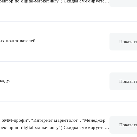
ректор по digital-маркетингу") Скидка суммируется
ых пользователей
Показат
коду.
Показат
("SMM-профи", "Интернет маркетолог", "Менеджер
Показат
ректор по digital-маркетингу") Скидка суммируется