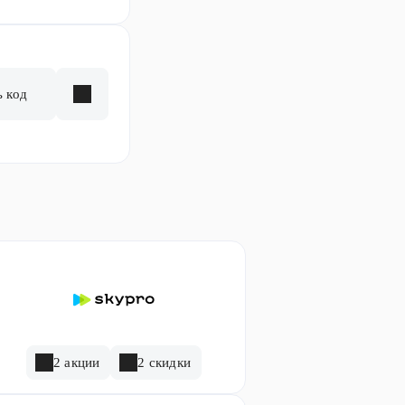
ь код
2 акции
2 скидки