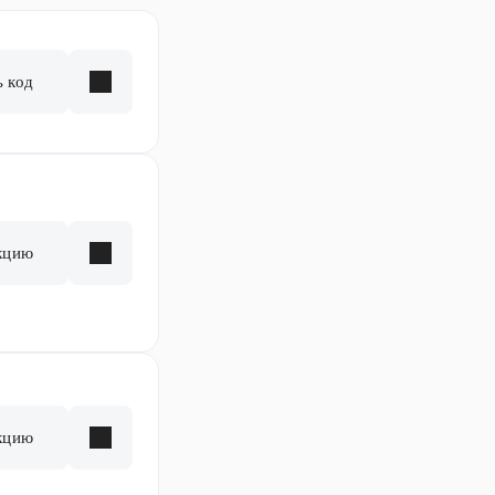
ь код
кцию
кцию