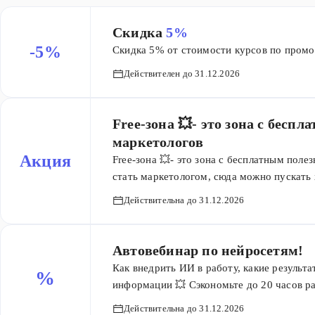
​Скидка
5%
-5%
Скидка 5% от стоимости курсов по промо
Действителен до 31.12.2026
Free-зона 💥- это зона с бесп
маркетологов
Акция
Free-зона 💥- это зона с бесплатным поле
стать маркетологом, сюда можно пускать
во фризону: баннеры на главной, в катало
Действительна до 31.12.2026
артефакты: ⁃ главная: https://maed.ru/free 
business https://maed.ru/free/content-plan ht
https://maed.ru/free/competitors https://mae
Автовебинар по нейросетям!
https://maed.ru/free/digital-director https:/
Как внедрить ИИ в работу, какие результа
%
https://maed.ru/free/marketplace
информации 💥 Сэкономьте до 20 часов р
бесплатный вебинар по нейросетям от ак
Действительна до 31.12.2026