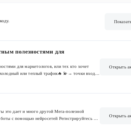
коду.
Показат
латным полезностями для
зностями для маркетологов, или тех кто хочет
Открыть а
 холодный или теплый трафик🔥 💫→ точки входа
ге, ссылки в хэдере и футере → все важные
⁃ страницы мини-курсов: https://maed.ru/free/smm-
tps://maed.ru/free/how-to-create-offer
d.ru/free/marketing-research
/maed.ru/free/abm https://maed.ru/free/crm-marketing
ты это дает и много другой Мега-полезной
Открыть а
аботы с помощью нейросетей Регистрируйтесь на
адемии маркетинга MAED. Получите топ-10