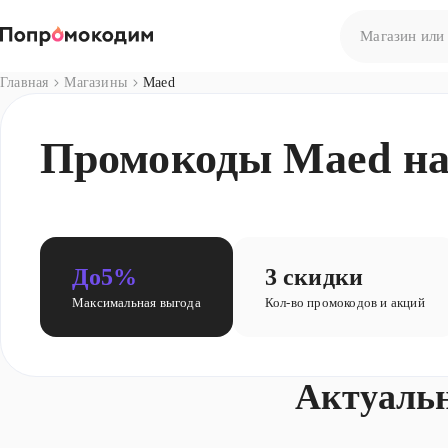
Главная
Магазины
Maed
Нет результато
Промокоды Maed на 
Попробуйте сф
До
5%
3 скидки
Максимальная выгода
Кол-во промокодов и акций
Актуаль