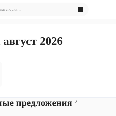
в поиска по запросу
«
»
август 2026
ормулировать запрос по-другому
ные предложения
3