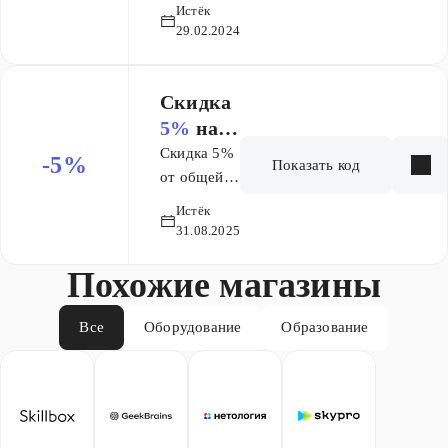
рублей на
Influenc
Истёк
"Директор по
курс
e
29.02.2024
digital-
Influence
маркети
маркетингу")
маркетинг
нг
Скидка
Скидка
суммируется со
5%
на
скидками на
покупку
Скидка 5%
-5%
сайте.
Показать код
курсов.
от общей
стоимости
Истёк
курсов.
31.08.2025
Введите
Похожие магазины
промокод
при
оставлении
Все
Оборудование
Образование
заявки или
сообщите
менеджеру.