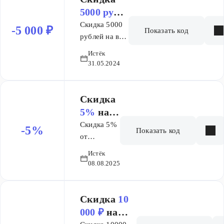
суммируется со
"Менеджер по
5000 руб.
скидками на
маркетплейсам",
на заказ
Скидка 5000
-5 000 ₽
сайте.
Показать код
"B2B
рублей на все
маркетинг",
курсы для
Истёк
"Директор по
любых
31.05.2024
digital-
пользователей
маркетингу")
Скидка
Скидка
суммируется со
5%
на
скидками на
заказ
Скидка 5%
-5%
сайте.
Показать код
от
стоимости
Истёк
курсов по
08.08.2025
промокоду.
Скидка
10
000 ₽
на