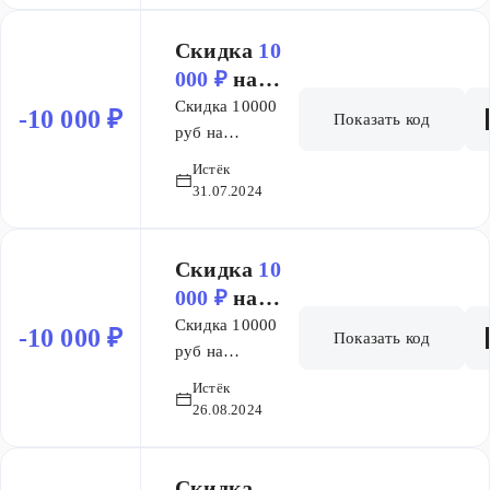
Скидка
10
000 ₽
на
заказ
Скидка 10000
-10 000 ₽
Показать код
руб на
флагменские
Истёк
курсы ("SMM-
31.07.2024
профи",
"Интернет
маркетолог",
Скидка
10
"Менеджер по
000 ₽
на
маркетплейсам",
заказ
Скидка 10000
-10 000 ₽
Показать код
"B2B
руб на
маркетинг",
флагменские
Истёк
"Директор по
курсы ("SMM-
26.08.2024
digital-
профи",
маркетингу")
"Интернет
Скидка
маркетолог",
Скидка