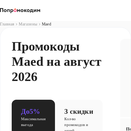
Магазины
Главная
Магазины
Maed
Промокоды
Maed на август
2026
До
5%
3 скидки
Максимальная
Кол-во
выгода
промокодов и
По
акций