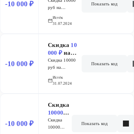
заказ
Скидка 10000
-10 000 ₽
Показать код
руб на
флагменские
Истёк
курсы ("SMM-
31.07.2024
профи",
"Интернет
маркетолог",
Скидка
10
"Менеджер по
000 ₽
на
маркетплейсам",
заказ
Скидка 10000
-10 000 ₽
Показать код
"B2B
руб на
маркетинг",
флагменские
Истёк
"Директор по
курсы ("SMM-
31.07.2024
digital-
профи",
маркетингу")
"Интернет
Скидка
маркетолог",
Скидка
суммируется со
"Менеджер по
10000
скидками на
маркетплейсам",
рублей
Скидка
-10 000 ₽
сайте.
Показать код
"B2B
на курс
10000
маркетинг",