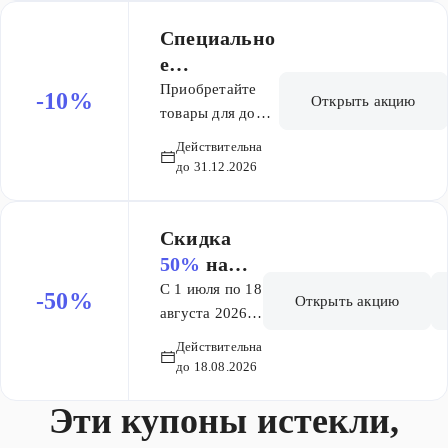
Специально
е
предложени
Приобретайте
-10%
Открыть акцию
е только для
товары для дома,
ремонта и
профессион
Действительна
строительства и
алов -
до 31.12.2026
получайте
кешбэк до
кешбэк до 10%
10%!
бонусными
Скидка
баллами* на
50%
на
вашу Карту
батарейки
С 1 июля по 18
-50%
Открыть акцию
«Профессионал».
OPTICEL
августа 2026 г.
Сумма покупок
снижаем цены
L
Действительна
от 50 000 рублей
на батарейки
Professiona
до 18.08.2026
за календарный
OPTICELL
l!
месяц** –
Эти купоны истекли,
Professional!
кешбэк 5%.
Скидка на