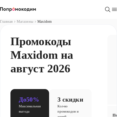
Магазины
Главная
Магазины
Maxidom
Промокоды
Maxidom на
август 2026
До
50%
3 скидки
Максимальная
Кол-во
выгода
промокодов и
По
акций