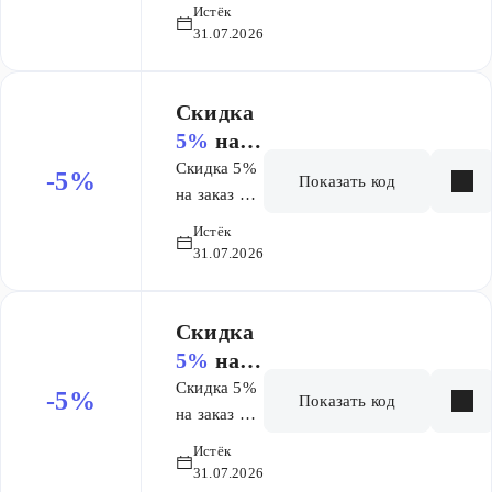
6000 руб.
обратитесь в
Истёк
31.07.2026
Сервисную
службу любого
гипермаркета и
Скидка
оформите Карту.
5%
на
Кешбэк
заказ от
начисляется
Скидка 5%
-5%
Показать код
бонусными
6 000 ₽
на заказ от
баллами в
6000 руб.
Истёк
первый рабочий
31.07.2026
день месяца,
следующего за
месяцем, в
Скидка
котором были
5%
на
совершены
заказ от
Скидка 5%
-5%
Показать код
покупки.
6 000 ₽
на заказ от
Бонусными
6000 руб.
Истёк
баллами можно
31.07.2026
оплатить до