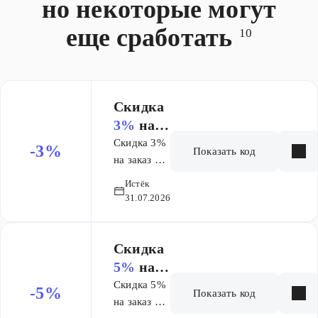
но некоторые могут
Сумма покупок
товар
от 100 000
суммируется
еще сработать
10
рублей за
со скидкой по
календарный
Карте
месяц – кешбэк
Максидом.
7%. Сумма
покупок от 200
Скидка
000 рублей за
3%
на
календарный
заказ от
Скидка 3%
-3%
Показать код
месяц – кешбэк
1 000 ₽
на заказ от
10%. Акция
1000 руб.
Истёк
суммируется со
31.07.2026
скидкой/бонус-
бэком по вашей
Карте
Скидка
«Профессионал».
5%
на
А если у вас еще
заказ от
Скидка 5%
-5%
нет Карты
Показать код
6 000 ₽
на заказ от
«Профессионал»