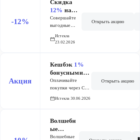
керамической
Скидка
плитки!
12%
на
Суммируются
всё!
Совершайте
-12%
Открыть акцию
со скидкой по
выгодные
Карте
покупки со
Истекла
Максидом.
скидкой -12%
23.02.2026
на все товары!
Акция
действует в
Кешбэк
1%
гипермаркетах
бонусными
и в интернет-
Акция
баллами за
Оплачивайте
Открыть акцию
магазине Уфы,
оплату
покупки через СБП
Москвы и МО,
в кассах торгового
покупок
Истекла 30.06.2026
Воронежа,
зала любого
через СБП
Перми,
гипермаркета
Ростова-на-
Максидом и
Волшебн
Дону,
получайте кешбэк
ые
Челябинска.
1% бонусными
четверги
Волшебные
Скидка по