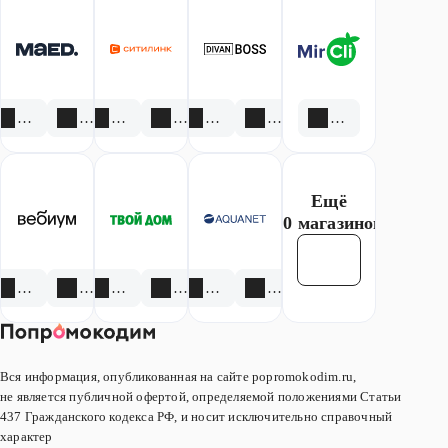
Максидом.
кассах
приложении.
Спешите,
самообслуживания.
количество
товаров
ограничено.
2 акции
1 скидка
3 акции
1 скидка
1 акция
1 скидка
1 скидка
Ещё
20 магазинов
Смотреть все
3 акции
4 скидки
4 акции
6 скидок
4 акции
3 скидки
Вся информация, опубликованная на сайте popromokodim.ru,
не является публичной офертой, определяемой положениями Статьи
437 Гражданского кодекса РФ, и носит исключительно справочный
характер