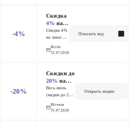
100% стоимости
покупки,
Скидка
заплатив за
4%
на
каждый товар по
заказ от
Скидка 4%
-4%
1 руб. Срок
Показать код
4 000 ₽
на заказ от
действия
4000 руб.
бонусных
Истёк
31.07.2026
баллов,
начисленных в
качестве кешбэка
Скидки до
– 2 (два) месяца
20%
на
со дня
плитку и
активации.
Весь июль
-20%
Открыть акцию
керамогра
скидки до 20%
на избранный
нит в
Истекла
ассортимент
Санкт-
31.07.2026
керамогранита
Петербург
и
е!