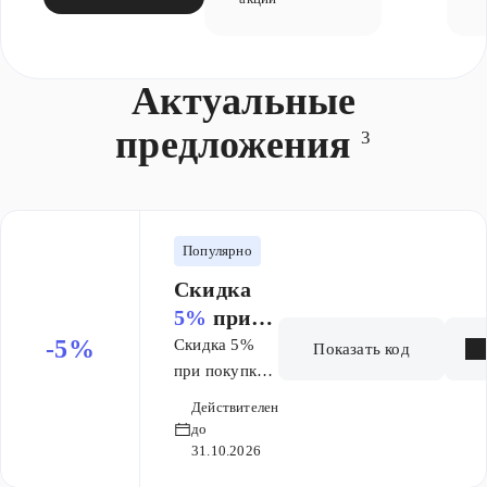
Актуальные
предложения
3
Популярно
Скидка
5%
при
покупке
-5%
Скидка 5%
Показать код
от
при покупке
6 000 ₽
от 6 000
Действителен
рублей по
до
промокоду.
31.10.2026