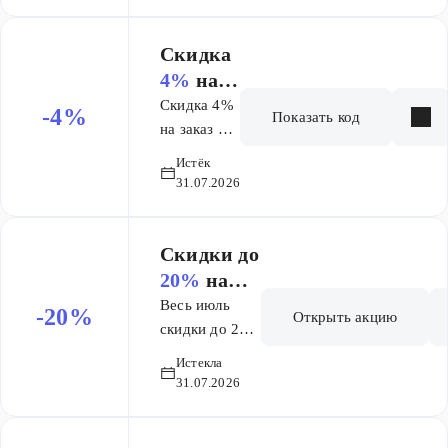
100% стоимости
покупки,
Скидка
заплатив за
4%
на
каждый товар по
заказ от
Скидка 4%
-4%
1 руб. Срок
Показать код
4 000 ₽
на заказ от
действия
4000 руб.
бонусных
Истёк
31.07.2026
баллов,
начисленных в
качестве кешбэка
Скидки до
– 2 (два) месяца
20%
на
со дня
плитку и
активации.
Весь июль
-20%
Открыть акцию
керамогра
скидки до 20%
на избранный
нит в
Истекла
ассортимент
Санкт-
31.07.2026
керамогранита
Петербург
и
е!