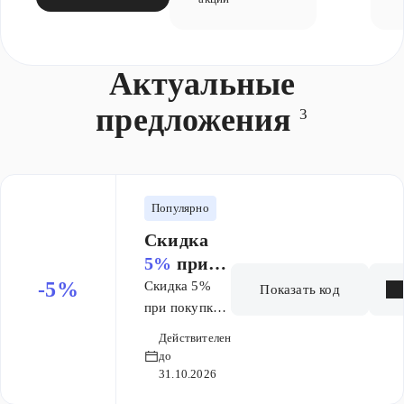
Актуальные
предложения
3
Популярно
Скидка
5%
при
покупке
-5%
Скидка 5%
Показать код
от
при покупке
6 000 ₽
от 6 000
Действителен
рублей по
до
промокоду.
31.10.2026