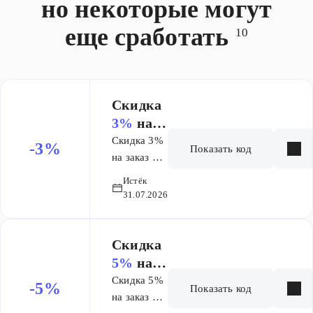
но некоторые могут
Сумма покупок
товар
от 100 000
суммируется
еще сработать
10
рублей за
со скидкой по
календарный
Карте
месяц – кешбэк
Максидом.
7%. Сумма
покупок от 200
Скидка
000 рублей за
3%
на
календарный
заказ от
Скидка 3%
-3%
Показать код
месяц – кешбэк
1 000 ₽
на заказ от
10%. Акция
1000 руб.
Истёк
суммируется со
31.07.2026
скидкой/бонус-
бэком по вашей
Карте
Скидка
«Профессионал».
5%
на
А если у вас еще
заказ от
Скидка 5%
-5%
нет Карты
Показать код
6 000 ₽
на заказ от
«Профессионал»