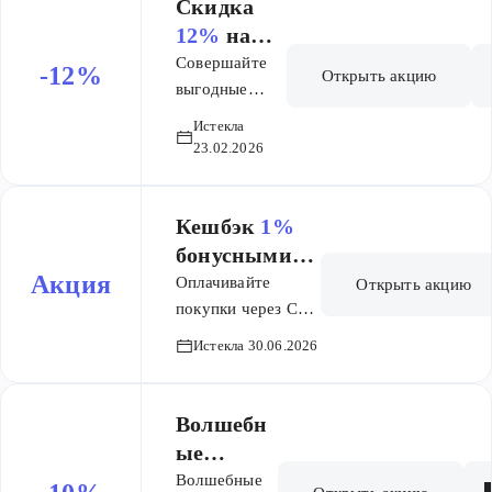
керамической
Скидка
плитки!
12%
на
Суммируются
всё!
Совершайте
-12%
Открыть акцию
со скидкой по
выгодные
Карте
покупки со
Истекла
Максидом.
скидкой -12%
23.02.2026
на все товары!
Акция
действует в
Кешбэк
1%
гипермаркетах
бонусными
и в интернет-
Акция
баллами за
Оплачивайте
Открыть акцию
магазине Уфы,
оплату
покупки через СБП
Москвы и МО,
в кассах торгового
покупок
Истекла 30.06.2026
Воронежа,
зала любого
через СБП
Перми,
гипермаркета
Ростова-на-
Максидом и
Волшебн
Дону,
получайте кешбэк
ые
Челябинска.
1% бонусными
четверги
Волшебные
Скидка по