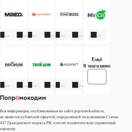
Максидом.
кассах
приложении.
Спешите,
самообслуживания.
количество
товаров
ограничено.
2 акции
1 скидка
3 акции
1 скидка
1 акция
1 скидка
1 скидка
Ещё
20 магазинов
Смотреть все
3 акции
4 скидки
4 акции
6 скидок
4 акции
3 скидки
Вся информация, опубликованная на сайте popromokodim.ru,
не является публичной офертой, определяемой положениями Статьи
437 Гражданского кодекса РФ, и носит исключительно справочный
характер