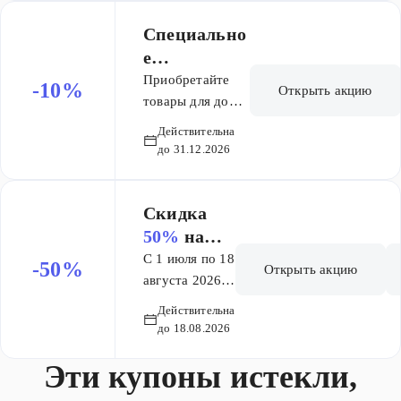
Специально
е
предложени
Приобретайте
-10%
Открыть акцию
е только для
товары для дома,
ремонта и
профессион
Действительна
строительства и
алов -
до 31.12.2026
получайте
кешбэк до
кешбэк до 10%
10%!
бонусными
Скидка
баллами* на
50%
на
вашу Карту
батарейки
С 1 июля по 18
-50%
Открыть акцию
«Профессионал».
OPTICEL
августа 2026 г.
Сумма покупок
снижаем цены
L
Действительна
от 50 000 рублей
на батарейки
Professiona
до 18.08.2026
за календарный
OPTICELL
l!
месяц** –
Эти купоны истекли,
Professional!
кешбэк 5%.
Скидка на