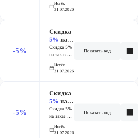
6000 руб.
обратитесь в
Истёк
31.07.2026
Сервисную
службу любого
гипермаркета и
Скидка
оформите Карту.
5%
на
Кешбэк
заказ от
начисляется
Скидка 5%
-5%
Показать код
бонусными
6 000 ₽
на заказ от
баллами в
6000 руб.
Истёк
первый рабочий
31.07.2026
день месяца,
следующего за
месяцем, в
Скидка
котором были
5%
на
совершены
заказ от
Скидка 5%
-5%
Показать код
покупки.
6 000 ₽
на заказ от
Бонусными
6000 руб.
Истёк
баллами можно
31.07.2026
оплатить до