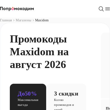
Магазины
Главная
Магазины
Maxidom
Промокоды
Maxidom на
август 2026
До
50%
3 скидки
Максимальная
Кол-во
выгода
промокодов и
По
акций