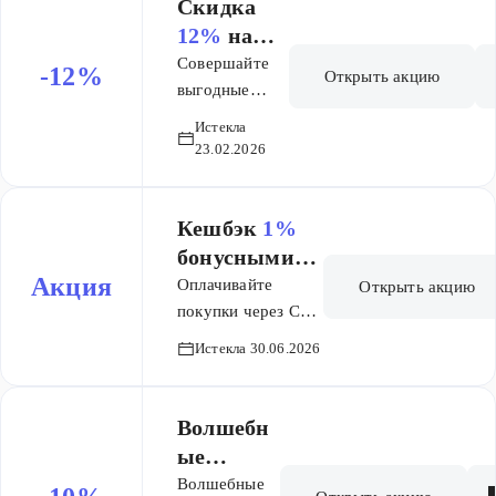
керамической
Скидка
плитки!
12%
на
Суммируются
всё!
Совершайте
-12%
Открыть акцию
со скидкой по
выгодные
Карте
покупки со
Истекла
Максидом.
скидкой -12%
23.02.2026
на все товары!
Акция
действует в
Кешбэк
1%
гипермаркетах
бонусными
и в интернет-
Акция
баллами за
Оплачивайте
Открыть акцию
магазине Уфы,
оплату
покупки через СБП
Москвы и МО,
в кассах торгового
покупок
Истекла 30.06.2026
Воронежа,
зала любого
через СБП
Перми,
гипермаркета
Ростова-на-
Максидом и
Волшебн
Дону,
получайте кешбэк
ые
Челябинска.
1% бонусными
четверги
Волшебные
Скидка по