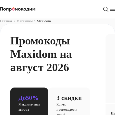
Магазины
Главная
Магазины
Maxidom
Промокоды
Maxidom на
август 2026
До
50%
3 скидки
Максимальная
Кол-во
выгода
промокодов и
По
акций