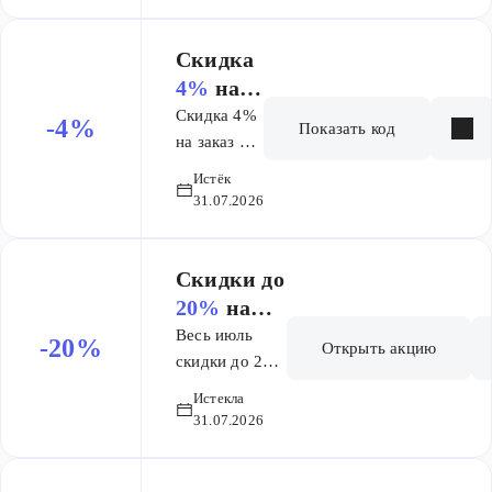
100% стоимости
покупки,
Скидка
заплатив за
4%
на
каждый товар по
заказ от
Скидка 4%
-4%
1 руб. Срок
Показать код
4 000 ₽
на заказ от
действия
4000 руб.
бонусных
Истёк
31.07.2026
баллов,
начисленных в
качестве кешбэка
Скидки до
– 2 (два) месяца
20%
на
со дня
плитку и
активации.
Весь июль
-20%
Открыть акцию
керамогра
скидки до 20%
на избранный
нит в
Истекла
ассортимент
Санкт-
31.07.2026
керамогранита
Петербург
и
е!