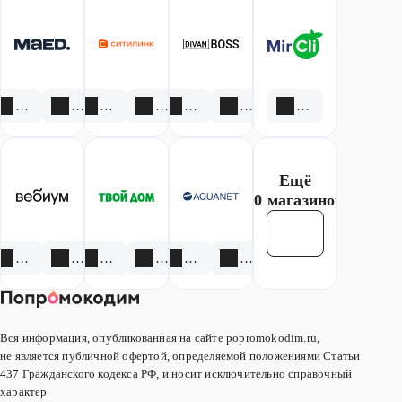
Максидом.
кассах
приложении.
Спешите,
самообслуживания.
количество
товаров
ограничено.
2 акции
1 скидка
3 акции
1 скидка
1 акция
1 скидка
1 скидка
Ещё
20 магазинов
Смотреть все
3 акции
4 скидки
3 акции
6 скидок
4 акции
3 скидки
Вся информация, опубликованная на сайте popromokodim.ru,
не является публичной офертой, определяемой положениями Статьи
437 Гражданского кодекса РФ, и носит исключительно справочный
характер