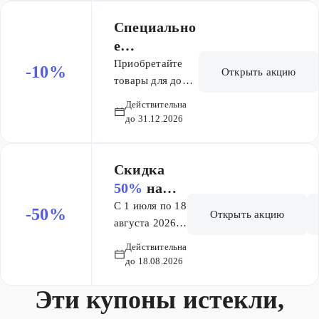
Специально
е
предложени
Приобретайте
-10%
Открыть акцию
е только для
товары для дома,
ремонта и
профессион
Действительна
строительства и
алов -
до 31.12.2026
получайте
кешбэк до
кешбэк до 10%
10%!
бонусными
Скидка
баллами* на
50%
на
вашу Карту
батарейки
С 1 июля по 18
-50%
Открыть акцию
«Профессионал».
OPTICEL
августа 2026 г.
Сумма покупок
снижаем цены
L
Действительна
от 50 000 рублей
на батарейки
Professiona
до 18.08.2026
за календарный
OPTICELL
l!
месяц** –
Эти купоны истекли,
Professional!
кешбэк 5%.
Скидка на