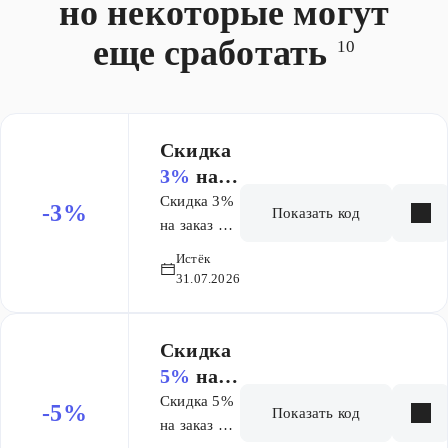
но некоторые могут
Сумма покупок
товар
от 100 000
суммируется
еще сработать
10
рублей за
со скидкой по
календарный
Карте
месяц – кешбэк
Максидом.
7%. Сумма
покупок от 200
Скидка
000 рублей за
3%
на
календарный
заказ от
Скидка 3%
-3%
Показать код
месяц – кешбэк
1 000 ₽
на заказ от
10%. Акция
1000 руб.
Истёк
суммируется со
31.07.2026
скидкой/бонус-
бэком по вашей
Карте
Скидка
«Профессионал».
5%
на
А если у вас еще
заказ от
Скидка 5%
-5%
нет Карты
Показать код
6 000 ₽
на заказ от
«Профессионал»