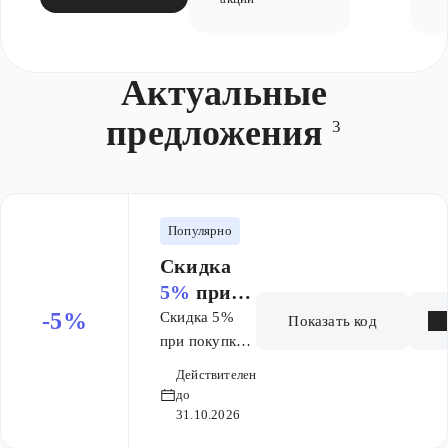
Актуальные
предложения
3
Популярно
Скидка
5%
при
покупке
-5%
Скидка 5%
Показать код
от
при покупке
6 000 ₽
от 6 000
Действителен
рублей по
до
промокоду.
31.10.2026