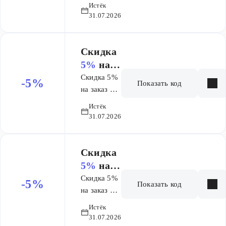
6000 руб.
обратитесь в
Истёк
31.07.2026
Сервисную
службу любого
гипермаркета и
Скидка
оформите Карту.
5%
на
Кешбэк
заказ от
начисляется
Скидка 5%
-5%
Показать код
бонусными
6 000 ₽
на заказ от
баллами в
6000 руб.
Истёк
первый рабочий
31.07.2026
день месяца,
следующего за
месяцем, в
Скидка
котором были
5%
на
совершены
заказ от
Скидка 5%
-5%
Показать код
покупки.
6 000 ₽
на заказ от
Бонусными
6000 руб.
Истёк
баллами можно
31.07.2026
оплатить до