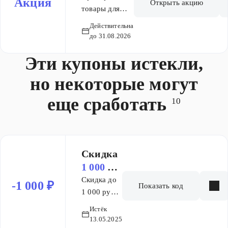
Акция
Открыть акцию
от лидеров
товары для
рынка, чтобы
геймеров в
Действительна
ваш газон
онлайн-
до 31.08.2026
выглядел как с
гипермаркете
обложки
Эти купоны истекли,
"ОГО!"
журнала. 🏅
но некоторые могут
Наш топ-лист:
🏆 Элитный
еще сработать
10
класс:
Безупречные
Makita и
технологичные
Einhell. 👍
Скидка
Рабочие
1 000 ₽
лошадки:
на заказ
Скидка до
-1 000 ₽
Показать код
Выносливые
1 000 руб.
Denzel и
на
Истёк
PATRIOT. 💖
игрушки!
13.05.2025
Народный