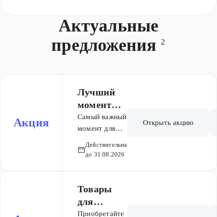
Актуальные
предложения
2
Лучший
момент
для
Самый важный
Акция
Открыть акцию
приобрете
момент для
покупки
ния
Действительна
садовой
садовой
до 31.08.2026
техники —
техники
сейчас. Мы
отобрали
Товары
лучшие
для
газонокосилки
геймеров
Приобретайте