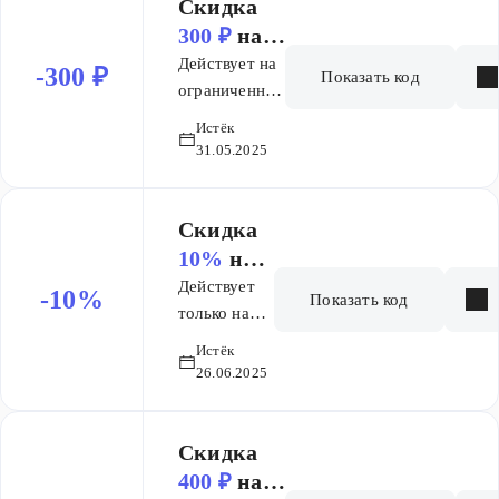
Скидка
300 ₽
на
заказ
Действует на
-300 ₽
Показать код
ограниченный
ассортимент
Истёк
31.05.2025
Скидка
10%
на
заказ
Действует
-10%
Показать код
только на
ассортимент
Истёк
по ссылке
26.06.2025
Скидка
400 ₽
на