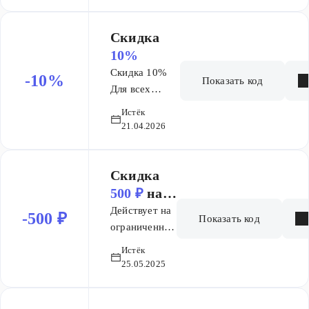
выбор:
Проверенные
Скидка
временем
10%
Champion. Все
Скидка 10%
-10%
модели в
Показать код
Для всех
наличии и
пользователей.
ждут своих
Истёк
Без
21.04.2026
владельцев.
ограничений
на количество
покупок.
Скидка
Суммируется
500 ₽
на
с другими
заказ
Действует на
-500 ₽
Показать код
акциями.
ограниченный
Действует на
ассортимент
Истёк
все товары из
25.05.2025
подборки. Без
ограничения
скидки.