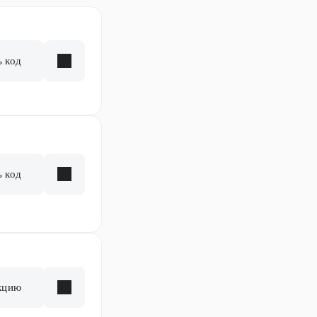
ь код
ь код
кцию