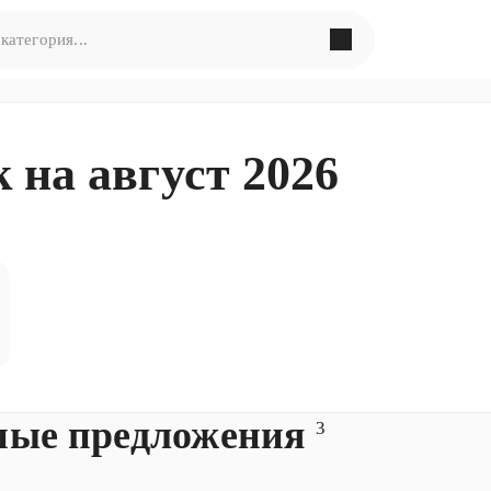
в поиска по запросу
«
»
 на август 2026
ормулировать запрос по-другому
ные предложения
3