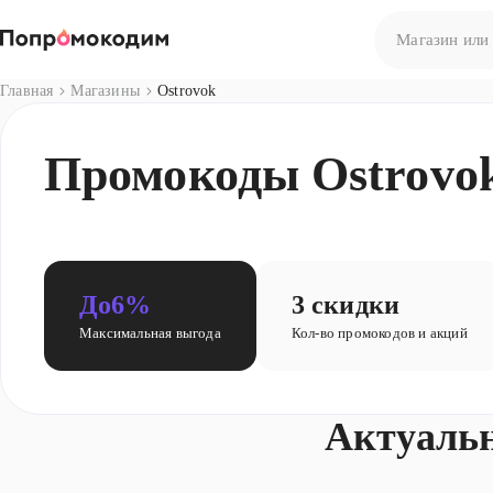
Главная
Магазины
Ostrovok
Нет результато
Промокоды Ostrovok
Попробуйте сф
До
6%
3 скидки
Максимальная выгода
Кол-во промокодов и акций
Актуаль