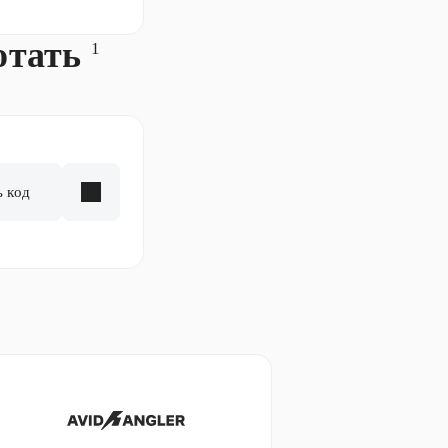
отать
1
ь код