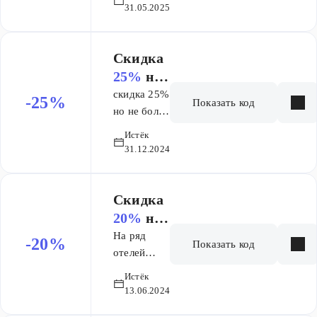
бронировании
31.05.2025
на сумму от
100 000
рублей
Скидка
25%
на
заказ
скидка 25%
-25%
Показать код
но не более
5000 на
Истёк
одну
31.12.2024
покупку
Скидка
20%
на
заказ
На ряд
-20%
Показать код
отелей
скидка 20%
Истёк
13.06.2024