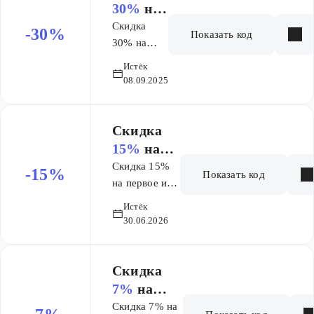
30%
на
заказ
Скидка
-30%
Показать код
30% на
первую
Истёк
покупку, не
08.09.2025
более 4200
рублей
Скидка
15%
на
заказ
Скидка 15%
-15%
Показать код
на первое или
повторное
Истёк
бронирование
30.06.2026
отеля.
Максимальная
скидка по
Скидка
промокоду
7%
на
составляет
заказ
Скидка 7% на