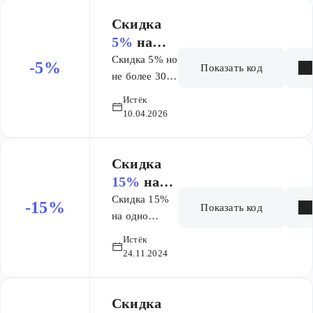
Скидка
5%
на
заказ
Скидка 5% но
-5%
Показать код
не более 3000
руб на одно
Истёк
бронирование
10.04.2026
по промокоду
ADV5
Скидка
15%
на
заказ
Скидка 15%
-15%
Показать код
на одно
бронирование
Истёк
для
24.11.2024
пользователя
(но не более
2000 руб.)
Скидка