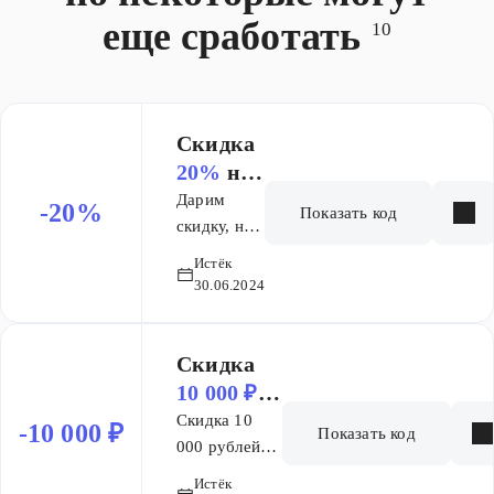
еще сработать
10
Скидка
20%
на
заказ
Дарим
-20%
Показать код
скидку, но
не более
Истёк
2000 ₽.
30.06.2024
Скидка
10 000 ₽
на заказ
Скидка 10
-10 000 ₽
Показать код
000 рублей
при
Истёк