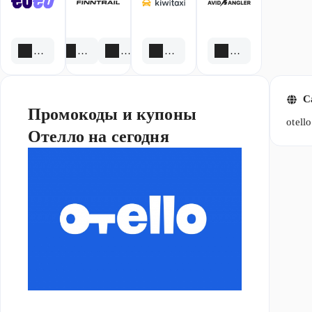
3 акции
5 акций
1 скидка
1 скидка
1 акция
С
Промокоды и купоны
otello
Отелло на сегодня