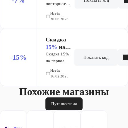
-7%
Показать код
1500 рублей.
повторное
бронирование
Истёк
отеля.
30.06.2026
Максимальный
размер скидки
составляет
Скидка
3500 рублей.
15%
на
заказ
Скидка 15%
-15%
Показать код
на первое
бронирование,
Истёк
но не более
16.02.2025
2000 руб.
Похожие магазины
Путешествия