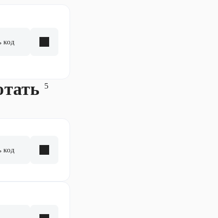
ь код
отать
5
ь код