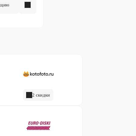
кцию
2 скидки