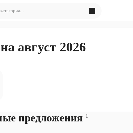
в поиска по запросу
«
»
на август 2026
ормулировать запрос по-другому
ные предложения
1