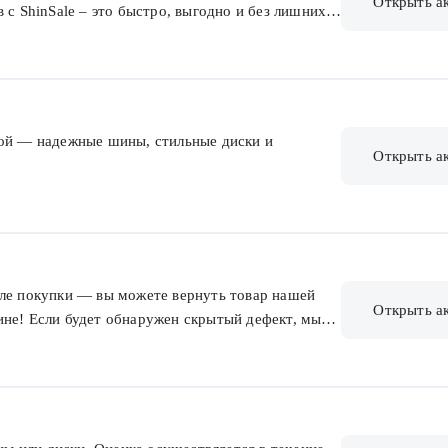
Открыть а
 с ShinSale – это быстро, выгодно и без лишних
 мы сделаем все остальное!
дой — надежные шины, стильные диски и
Открыть а
сле покупки — вы можете вернуть товар нашей
Открыть а
ине! Если будет обнаружен скрытый дефект, мы
од с 10% скидкой на любую покупку.