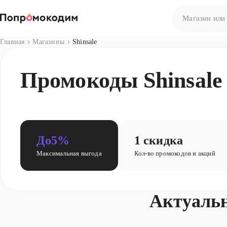
Главная
Магазины
Shinsale
Нет результато
Промокоды Shinsale 
Попробуйте сф
До
5%
1 скидка
Максимальная выгода
Кол-во промокодов и акций
Актуаль