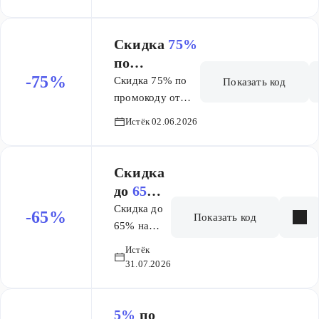
курсы
Skillbox
Skillbox
Скидка
75%
по
-75%
промокоду
Скидка 75% по
Показать код
(СНГ)
промокоду от
полной
Истёк 02.06.2026
стоимости.
Промокод
распространяется
Скидка
на покупку во
до
65%
всех странах
на заказ
Скидка до
-65%
Показать код
СНГ, где есть
65% на
Скиллбокс.
обучение
Истёк
по
31.07.2026
промокоду
5%
по