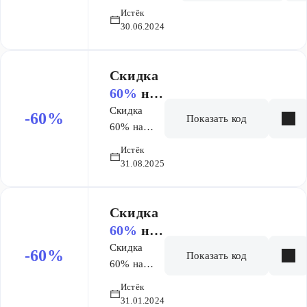
нутрициологии
Истёк
и биохакингу
30.06.2024
Скидка
60%
на
обучени
Скидка
-60%
Показать код
е
60% на
профессии
Истёк
и 50% на
31.08.2025
курсы
Skillbox
Скидка
60%
на
професс
Скидка
-60%
Показать код
ии и
60% на
профессии
50%
на
Истёк
и 50% на
курсы
31.01.2024