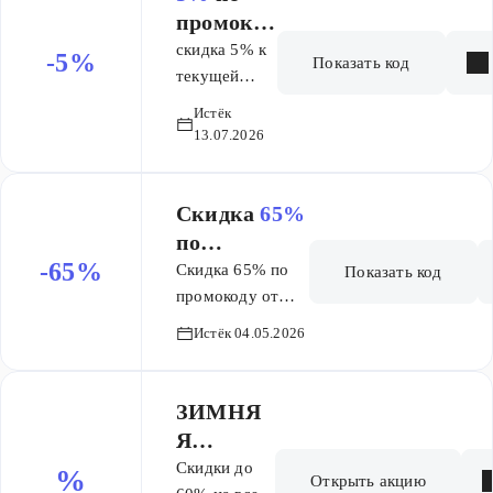
промокод
у
скидка 5% к
-5%
Показать код
текущей
скидке по
Истёк
промокоду.
13.07.2026
Суммируется
со скидкой
на странице
Скидка
65%
распродажи
по
-65%
промокоду
Скидка 65% по
Показать код
(СНГ)
промокоду от
полной
Истёк 04.05.2026
стоимости.
Промокод
распространяется
ЗИМНЯ
на покупку во
Я
всех странах
РАСПРО
Cкидки до
%
Открыть акцию
СНГ, где есть