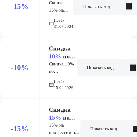
заказ
Скидка
-15%
Показать код
15% на
курсы
Истёк
категории
31.07.2024
"Здоровье"
Скидка
10%
по
промокод
Скидка 10%
-10%
Показать код
у
по
промокоду.
Истёк
Суммируется
15.04.2026
со скидками
на сайте
Скидка
15%
на
заказ
15% на
-15%
Показать код
профессии по