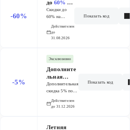
распространяется
до
60%
на
на покупку во
заказ
Скидки до
всех странах
-60%
Показать код
60% на
СНГ, где есть
обучение по
Действителен
Скиллбокс
промокоду
до
31.08.2026
Эксклюзивно
Дополните
льная
-5%
Показать код
скидка
5%
Дополнительная
по
скидка 5% по
промокоду.
промокоду
Действителен
Суммируется
до 31.12.2026
со скидками на
сайте.
Летняя