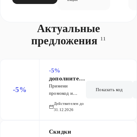
Актуальные
предложения
11
-5%
дополнитель
но по
Примени
-5%
Показать код
промокоду
промокод и
получи
Действителен до
дополнительную
31.12.2026
скидку к скидке
на сайте 5%.
Промокод
Скидки