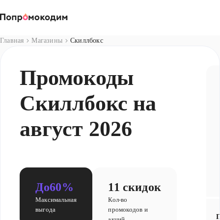
Магазины
Главная
Магазины
Скиллбокс
Промокоды
Скиллбокс на
август 2026
До
60%
11 скидок
Максимальная
Кол-во
выгода
промокодов и
П
акций