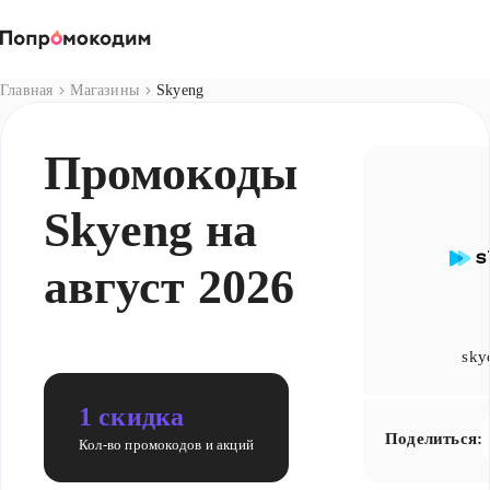
Магазины
Главная
Магазины
Skyeng
Промокоды
Skyeng на
август 2026
sky
1 скидка
Поделиться:
Кол-во промокодов и акций