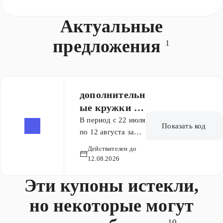
Актуальные
предложения
1
дополнительн
ые кружки по
промокоду
В период с 22 июля
Показать код
по 12 августа за
покупку по
Действителен до
промокоду УДАЧА
12.08.2026
мы будем
Эти купоны истекли,
начислять по 3
месяца кружков по
но некоторые могут
3 направлениям: *
математика -
10