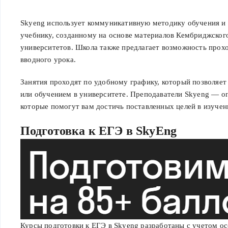
Онлайн-школа Skyeng предлагает услуги по изучению англи
с 2012 года и является одной из крупнейших онлайн-школ в
Skyeng использует коммуникативную методику обучения и 
индивидуальные занятия с преподавателями, групповые заня
учебнику, созданному на основе материалов Кембриджског
самостоятельные занятия на платформе, а также короткие 
университетов. Школа также предлагает возможность прох
для практики разговорной речи.
вводного урока.
Занятия проходят по удобному графику, который позволяет
или обучением в университете. Преподаватели Skyeng — 
которые помогут вам достичь поставленных целей в изучени
Подготовка к ЕГЭ в SkyEng
Курсы подготовки к ЕГЭ в Skyeng разработаны с учетом ос