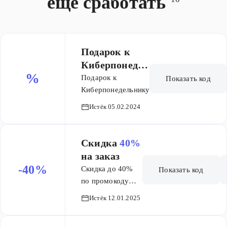
еще сработать
математическая
лаборатория *
английский -
разговорный клуб
Подарок к
* кодинг - мастер-
Киберпонедел
классы по
%
ьнику
программированию
Подарок к
Показать код
Киберпонедельнику
Истёк 05.02.2024
Скидка
40%
на заказ
-40%
Скидка до 40%
Показать код
по промокоду
MAGIC.
Истёк 12.01.2025
Распространяется
только на первые