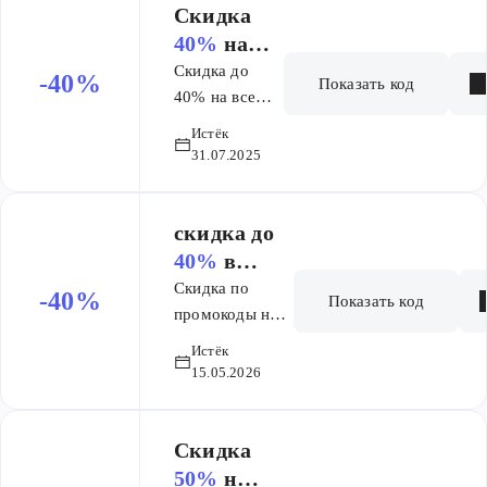
оплаты новых
Скидка
пользователей.
40%
на
заказ
Скидка до
-40%
Показать код
40% на все
языки! Только
Истёк
для новых
31.07.2025
пользователей.
скидка до
40%
в
Skyeng для
Скидка по
-40%
Показать код
новых
промокоды на
французский
учеников и
Истёк
язык!
текущих
15.05.2026
Заговорите на
учеников
новом языке к
лету со скидкой
Скидка
до 40% и
50%
на