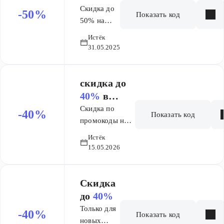
подарками на
заказ
Скидка до
-50%
Показать код
30 000 ₽ С
50% на
текущими
пакеты
Истёк
учениками
уроков по
31.05.2025
коммуницируем
новым
через БУ
языкам
(бонусные
скидка до
уроки): до 15
40%
в
БУ в подарок
Skyeng для
Скидка по
-40%
при пополнении
Показать код
новых
промокоды на
баланса
греческий язык!
учеников и
занятий.
Истёк
Заговорите на
текущих
15.05.2026
Подарки
новом языке к
учеников
получат и
лету со скидкой
новые ученики
до 40% и
Скидка
и текущие
подарками на
до
40%
ученики!
30 000 ₽ С
Только для
-40%
Показать код
текущими
новых