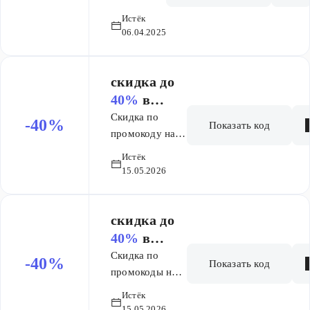
учениками
учеников
Истёк
коммуницируем
06.04.2025
через БУ
(бонусные
уроки): до 15
скидка до
БУ в подарок
40%
в
при пополнении
Skyeng для
Скидка по
-40%
баланса
Показать код
новых
промокоду на
занятий.
португальский
учеников и
Подарки
Истёк
язык!
текущих
15.05.2026
получат и
Заговорите на
учеников
новые ученики
новом языке к
и текущие
лету со скидкой
скидка до
ученики!
до 40% и
40%
в
подарками на
Skyeng для
Скидка по
-40%
Показать код
30 000 ₽ С
новых
промокоды на
текущими
корейский язык!
учеников и
Истёк
учениками
Заговорите на
15.05.2026