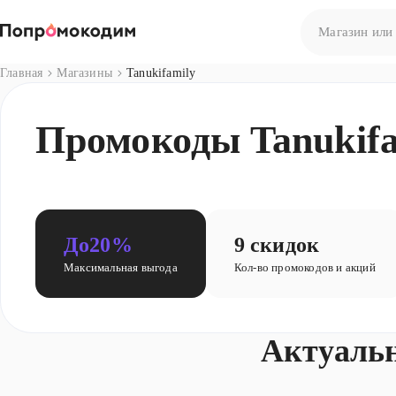
Главная
Магазины
Tanukifamily
Нет результато
Промокоды Tanukifam
Попробуйте сф
До
20%
9 скидок
Максимальная выгода
Кол-во промокодов и акций
Актуаль