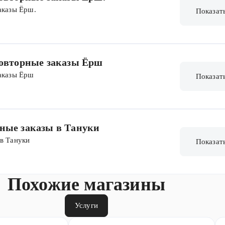
аказы Ёрш.
Показат
повторные заказы Ёрш
заказы Ёрш
Показат
рные заказы в Тануки
 в Тануки
Показат
Похожие магазины
Услуги