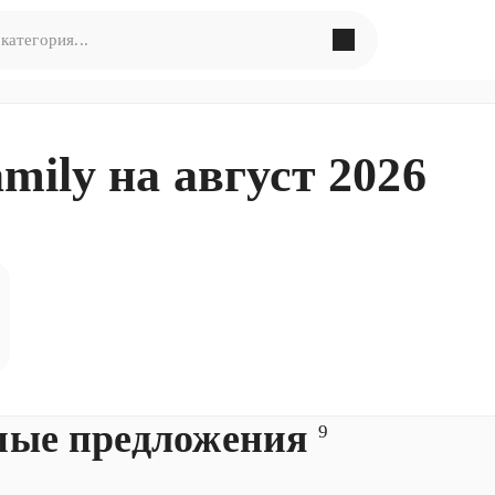
в поиска по запросу
«
»
ily на август 2026
ормулировать запрос по-другому
ные предложения
9