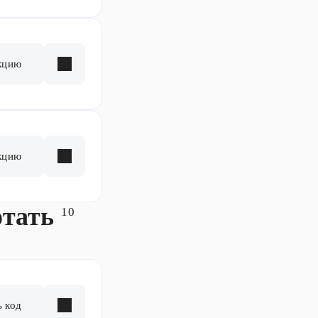
кцию
кцию
отать
10
ь код