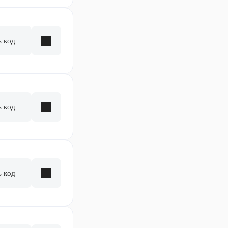
ь код
ь код
ь код