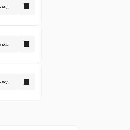
ь код
ь код
ь код