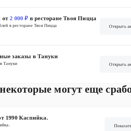
 от
2 000 ₽
в ресторане Твоя Пицца
блей в ресторане Твоя Пицца
Открыть а
рные заказы в Тануки
 в Тануки
Открыть а
 некоторые могут еще сраб
от 1990 Каспийка.
ийка.
Показат