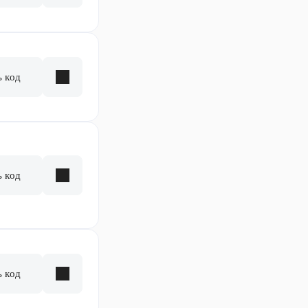
ь код
ь код
ь код