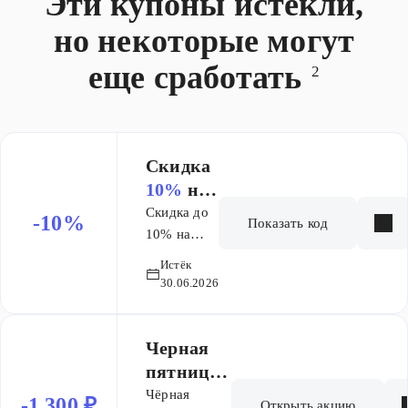
Эти купоны истекли,
но некоторые могут
еще сработать
2
Скидка
10%
на
обучени
Скидка до
-10%
Показать код
е
10% на
весь курс и
Истёк
оплата со
30.06.2026
второго
месяца
обучения.
Черная
пятница.
Скидки
Чёрная
-1 300 ₽
Открыть акцию