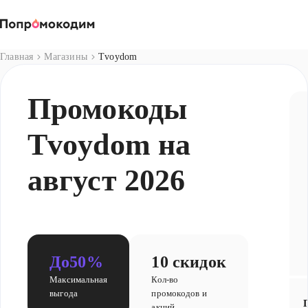
Магазины
Главная
Магазины
Tvoydom
Промокоды
Tvoydom на
август 2026
До
50%
10 скидок
Максимальная
Кол-во
выгода
промокодов и
акций