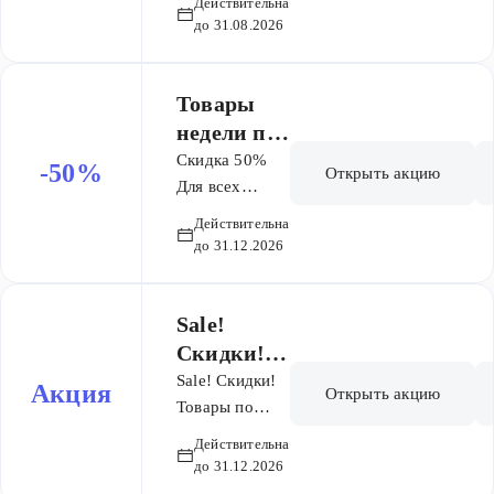
Действительна
Действует на
до 31.08.2026
мебель из
тика!
Товары
недели по
приятным
Скидка 50%
-50%
Открыть акцию
скидкам!
Для всех
пользователей.
Скидки до
Действительна
Без
50%
до 31.12.2026
ограничений
на количество
покупок
Sale!
Скидки!
Товары по
Sale! Скидки!
Акция
Открыть акцию
выгодные
Товары по
выгодные
ценам
Действительна
ценам
до 31.12.2026