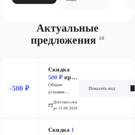
Актуальные
предложения
10
Скидка
500 ₽
при
покупке
Общие
-500 ₽
Показать код
от
условия:
5 000 ₽
Скидка не
Действителен
действует на
до 31.08.2026
товары с
перечеркнутой
ценой, а также
Скидка
1