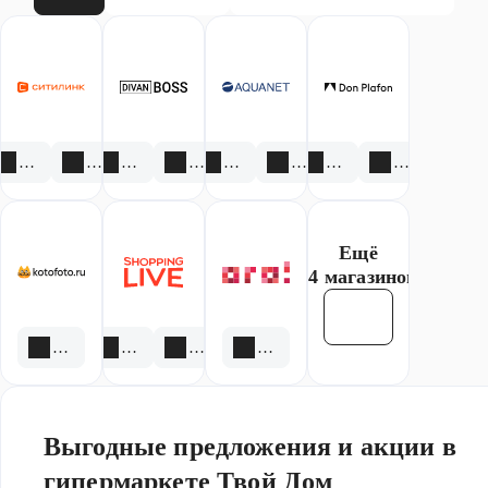
химия,
Садовая
техника,а
также бренды:
BORK, Xiaomi,
Citilux, Gipfel,
Fissman,
3 акции
1 скидка
1 акция
1 скидка
4 акции
3 скидки
2 акции
1 скидка
Apple)
Ещё
14 магазинов
Смотреть все
2 скидки
2 акции
2 скидки
2 акции
Выгодные предложения и акции в
гипермаркете Твой Дом