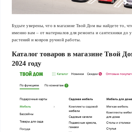
Твой Дом – это сеть гипермаркетов мебели и товаров для до
ремонта. Уже более 20 лет компания радует покупателей 
Будьте уверены, что в магазине Твой Дом вы найдете то, ч
ассортиментом от мировых брендов. В магазинах представ
именно вам – от материалов для ремонта и сантехники до 
300 000 товаров, которые разделены на секции в зависимос
растений и ковров ручной работы.
назначения. Так, в одном месте вы найдете все необходимо
Каталог товаров в магазине Твой До
обустройства дома и сада. При необходимости вы всегда м
воспользоваться помощью продавца-консультанта или само
2024 году
изучить интересующие вас модели в интернет-магазине.