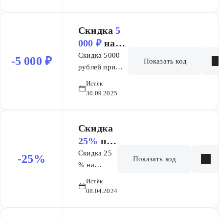
10000 руб.
от 10000
руб.
Скидка
5
000 ₽
на
заказ от 50
Скидка 5000
-5 000 ₽
Показать код
000 ₽
рублей при
покупке от
Истёк
50000 рублей
30.09.2025
"Общие
условия: акция
действует с
Скидка
10.07.2025 по
25%
на
31.08.2025
заказ
Скидка 25
-25%
Показать код
Скидка не
% на
действует на
выбранный
Истёк
товары с
товар
08.04.2024
перечеркнутой
ценой, а также