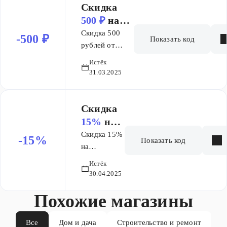
категории:
Скидка
Подарочные
500 ₽
на
карты,
заказ от 5
Скидка 500
-500 ₽
Продукты,
Показать код
000 ₽
рублей от
Цифровая
5000 Все
техника,
Истёк
товары без
31.03.2025
Бытовая
перечёркнутых
техника, Теле-
цен. Кроме
аудио-видео,
исключений
Скидка
Бытовая
(Подарочные
15%
на
химия,
карты,
заказ
Садовая
Скидка 15%
-15%
Показать код
Продукты,
техника, а
на
Цифровая
также бренды:
выделенный
Истёк
техника,
BORK,
ассортимент
30.04.2025
Бытовая
Xiaomi,
техника, Теле-
Похожие магазины
Citilux, Gipfel,
аудио-видео,
Fissman"
Бытовая
Все
Дом и дача
Строительство и ремонт