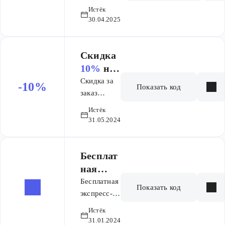
выделенный
Истёк
ассортимент!
30.04.2025
Скидка
10%
на
заказ
Скидка за
-10%
Показать код
заказ
бассейнов
Истёк
и спа
31.05.2024
Бесплат
ная
экспрес
Бесплатная
Показать код
с-
экспресс-
доставка
доставк
Истёк
заказа от
а заказа
31.01.2024