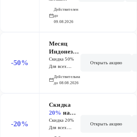
жа!
Цифровая
также бренды:
распродажа!
Скидки
техника,
Действителен
BORK,
Скидки до
Бытовая
до
20%
по
до
Xiaomi,
20% по
09.08.2026
техника, Теле-
промокод
Citilux, Gipfel,
промокоду
аудио-видео,
у HOT20
Fissman
HOT20
Бытовая
Месяц
химия,
Индонези
Садовая
и! Скидки
техника, а
Скидка 50%
-50%
Открыть акцию
также бренды:
до
Для всех
50%
BORK,
пользователей.
Действительна
Xiaomi,
Без
до 08.08.2026
Citilux, Gipfel,
ограничений
Fissman
на количество
покупок
Скидка
20%
на
садовую
Скидка 20%
-20%
Открыть акцию
мебель из
Для всех
пользователей.
тика!