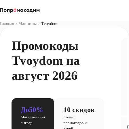
Магазины
Главная
Магазины
Tvoydom
Промокоды
Tvoydom на
август 2026
До
50%
10 скидок
Максимальная
Кол-во
выгода
промокодов и
акций