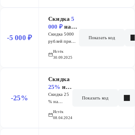
10000 руб.
от 10000
руб.
Скидка
5
000 ₽
на
заказ от 50
Скидка 5000
-5 000 ₽
Показать код
000 ₽
рублей при
покупке от
Истёк
50000 рублей
30.09.2025
"Общие
условия: акция
действует с
Скидка
10.07.2025 по
25%
на
31.08.2025
заказ
Скидка 25
-25%
Показать код
Скидка не
% на
действует на
выбранный
Истёк
товары с
товар
08.04.2024
перечеркнутой
ценой, а также