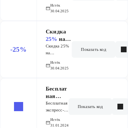
выделенный
Истёк
ассортимент!
30.04.2025
Скидка
25%
на
заказ
Скидка 25%
-25%
Показать код
на
выделенный
Истёк
ассортимент!
30.04.2025
Бесплат
ная
экспрес
Бесплатная
Показать код
с-
экспресс-
доставка
доставк
Истёк
заказа от
а заказа
31.01.2024