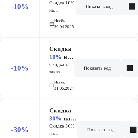
заказ
Скидка 10%
-10%
Показать код
на
выделенный
Истёк
ассортимент
30.04.2025
Скидка
10%
на
заказ
Скидка за
-10%
Показать код
заказ
бассейнов
Истёк
и спа
31.05.2024
Скидка
30%
на
заказ
Скидка 30%
-30%
Показать код
на