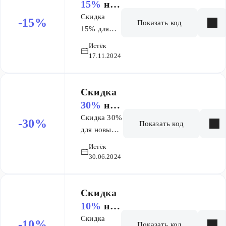
ЕГЭ (9
15%
на
мес)
заказ
Скидка
-15%
Показать код
15% для
новых
Истёк
учеников
17.11.2024
на покупку
первого
месяца
Скидка
Основы
30%
на
ЕГЭ
заказ
Скидка 30%
-30%
Показать код
для новых
учеников в
Истёк
предмете на
30.06.2024
тариф
АПЕЛЬСИН
Скидка
10%
на
заказ
Скидка
-10%
Показать код