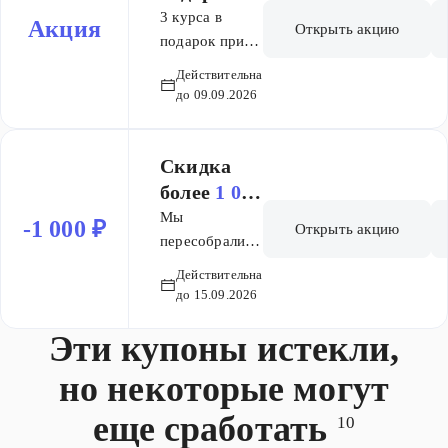
онлайн школе
3 курса в
Акция
Открыть акцию
Вебиум!
подарок при
покупке
Действительна
полного курса
до 09.09.2026
Основы Для
всех
пользователей.
Скидка
Действует на 1
более
1 000
покупку.
₽
Мы
-1 000 ₽
Открыть акцию
Суммируется
пересобрали
с другими
цены на
Действительна
акциями.
Основу! Новые
до 15.09.2026
Действует на
цены: 4 890 ₽
полный курс
Эти купоны истекли,
— месяц, один
Основы Без
предмет 3 912
но некоторые могут
ограничения
₽ — при
скидки.
оплате всего
еще сработать
10
курса + 3