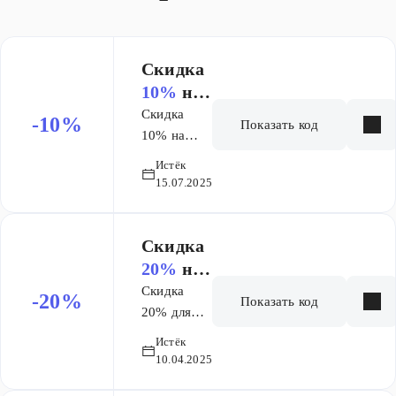
курса в
подарок! 3 668
₽ — при
Скидка
подготовке по
10%
на
2+ предметам
заказ
Скидка
-10%
Показать код
10% на
первый
Истёк
месяц
15.07.2025
курса
Основы и +
9месяцев
Скидка
ОГЭ
20%
на
заказ
Скидка
-20%
Показать код
20% для
новых
Истёк
учеников
10.04.2025
на покупку