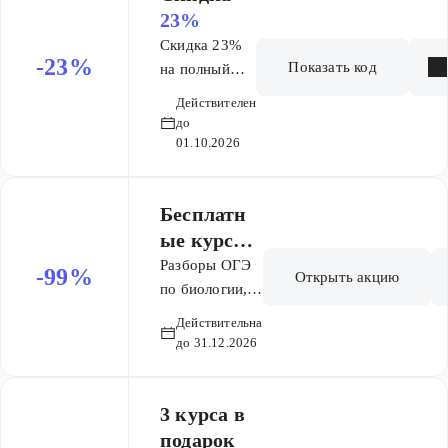
23%
Скидка 23%
-23%
Показать код
на полный
курс Основа
Действителен
ОГЭ 9 мес
до
01.10.2026
Бесплатн
ые курсы
для
Разборы ОГЭ
-99%
Открыть акцию
подготовк
по биологии,
профильная
и к
Действительна
математика,
экзаменам
до 31.12.2026
подготовка по
физике все это
бесплатно
3 курса в
только в
подарок