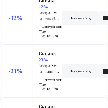
Скидка
12%
Скидка 12%
-12%
Показать код
на первый
месяц курса
Действителен
Основа ОГЭ 9
до
мес
01.10.2026
Скидка
23%
Скидка 23%
-23%
Показать код
на полный
курс Основа
Действителен
ЕГЭ 9 мес
до
01.10.2026
Скидка