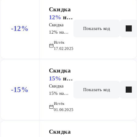
первого
месяца
Скидка
Фреш ЕГЭ
12%
на
заказ
Скидка
-12%
Показать код
12% на
первый
Истёк
месяц
17.02.2025
обучения
для новых
учеников в
Скидка
предмете
15%
на
Экстры
заказ
Скидка
-15%
Показать код
ОГЭ
15% на
покупку
Истёк
полного
01.06.2025
курса
Основа и
Основа +
Скидка