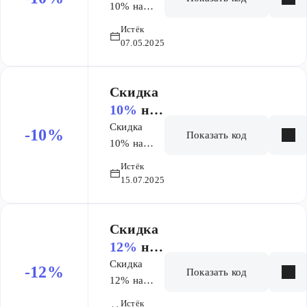
10% на
покупку
Истёк
полного
07.05.2025
курса
Рефреш и
Рефреш+
Скидка
ОГЭ
10%
на
заказ
Скидка
-10%
Показать код
10% на
первый
Истёк
месяц
15.07.2025
курса
Основы и
+9 месяцев
Скидка
ЕГЭ
12%
на
заказ
Скидка
-12%
Показать код
12% на
покупку
Истёк