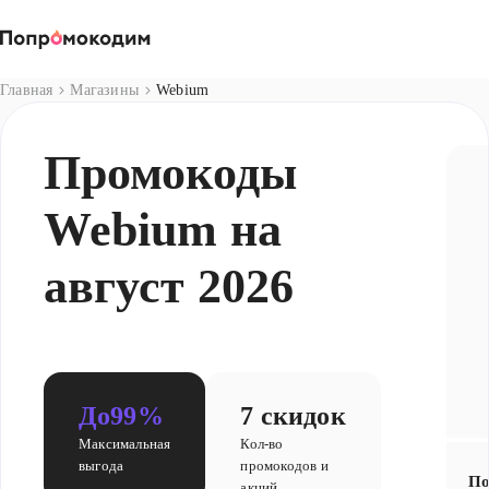
Магазины
Главная
Магазины
Webium
Промокоды
Webium на
август 2026
До
99%
7 скидок
Максимальная
Кол-во
выгода
промокодов и
По
акций