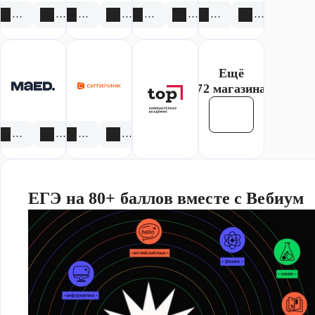
ученико
8 акций
3 скидки
1 акция
2 скидки
2 акции
7 скидок
2 акции
2 скидки
в в
предмет
е
Ещё
72 магазина
Смотреть все
2 акции
1 скидка
3 акции
1 скидка
ЕГЭ на 80+ баллов вместе с Вебиум