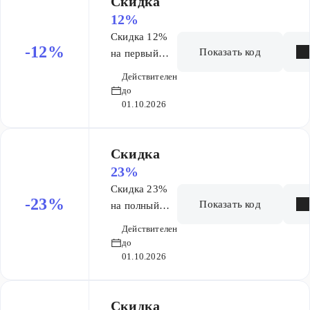
Скидка
12%
Скидка 12%
-12%
Показать код
на первый
месяц курса
Действителен
Основа ОГЭ 9
до
мес
01.10.2026
Скидка
23%
Скидка 23%
-23%
Показать код
на полный
курс Основа
Действителен
ЕГЭ 9 мес
до
01.10.2026
Скидка