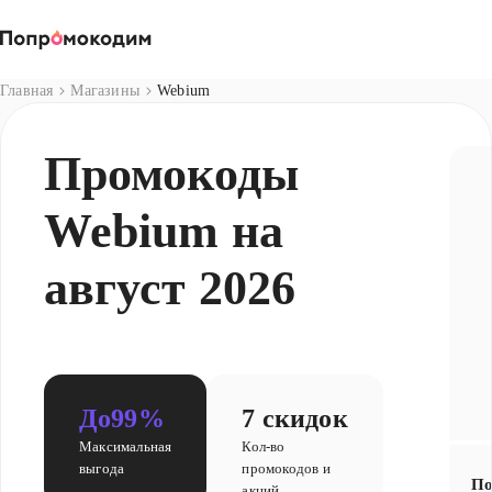
Магазины
Главная
Магазины
Webium
Промокоды
Webium на
август 2026
До
99%
7 скидок
Максимальная
Кол-во
выгода
промокодов и
По
акций