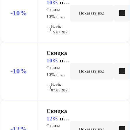
Основы
10%
на
ЕГЭ
заказ
Скидка
-10%
Показать код
10% на
первый
Истёк
месяц
15.07.2025
курса
Основы и +
9месяцев
Скидка
ОГЭ
10%
на
заказ
Скидка
-10%
Показать код
10% на
покупку
Истёк
полного
07.05.2025
курса
Рефреш и
Рефреш+
Скидка
ОГЭ
12%
на
заказ
Скидка
-12%
Показать код