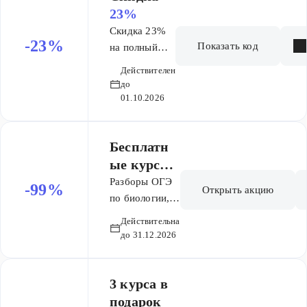
23%
Скидка 23%
-23%
Показать код
на полный
курс Основа
Действителен
ОГЭ 9 мес
до
01.10.2026
Бесплатн
ые курсы
для
Разборы ОГЭ
-99%
Открыть акцию
подготовк
по биологии,
профильная
и к
Действительна
математика,
экзаменам
до 31.12.2026
подготовка по
физике все это
бесплатно
3 курса в
только в
подарок