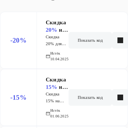
курса в
подарок! 3 668
₽ — при
Скидка
подготовке по
20%
на
2+ предметам
заказ
Скидка
-20%
Показать код
20% для
новых
Истёк
учеников
10.04.2025
на покупку
первого
месяца
Скидка
Фреш ЕГЭ
15%
на
заказ
Скидка
-15%
Показать код
15% на
покупку
Истёк
полного
01.06.2025
курса