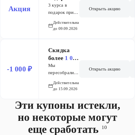
онлайн школе
3 курса в
Акция
Открыть акцию
Вебиум!
подарок при
покупке
Действительна
полного курса
до 09.09.2026
Основы Для
всех
пользователей.
Скидка
Действует на 1
более
1 000
покупку.
₽
Мы
-1 000 ₽
Открыть акцию
Суммируется
пересобрали
с другими
цены на
Действительна
акциями.
Основу! Новые
до 15.09.2026
Действует на
цены: 4 890 ₽
полный курс
Эти купоны истекли,
— месяц, один
Основы Без
предмет 3 912
но некоторые могут
ограничения
₽ — при
скидки.
оплате всего
еще сработать
10
курса + 3