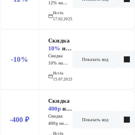
12% на
первый
Истёк
месяц
17.02.2025
обучения
для новых
учеников в
Скидка
предмете
10%
на
Экстры
заказ
Скидка
-10%
Показать код
ОГЭ
10% на
первый
Истёк
месяц
15.07.2025
курса
Основы и
+9 месяцев
Скидка
ЕГЭ
400р
на
первый
Скидка
-400 ₽
Показать код
месяц
400р на
первый
обучени
Истёк