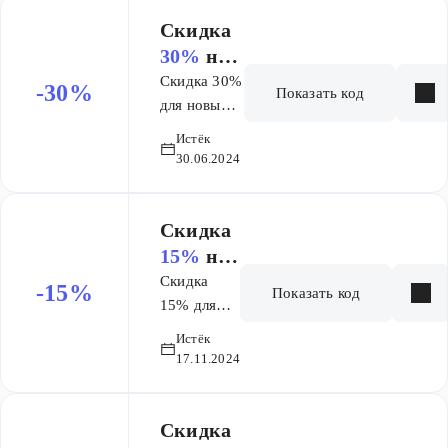
Основа и
Основа +
Скидка
ЕГЭ (9
30%
на
мес)
заказ
Скидка 30%
-30%
Показать код
для новых
учеников в
Истёк
предмете на
30.06.2024
тариф
АПЕЛЬСИН
Скидка
15%
на
заказ
Скидка
-15%
Показать код
15% для
новых
Истёк
учеников
17.11.2024
на покупку
первого
месяца
Скидка