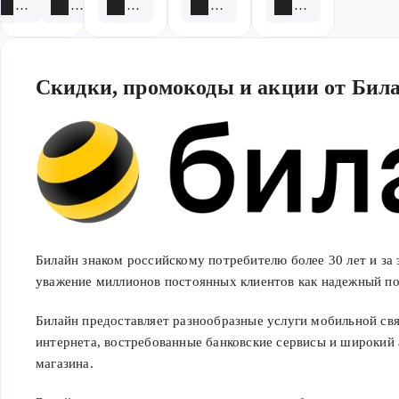
2 акции
1 скидка
2 скидки
2 акции
6 акций
абоненты могут
приобрести
акционный комплект
только на
Скидки, промокоды и акции от Бил
территории того
региона, где
приобреталась сим-
карта.Состав
акционного
комплекта:смартфон
F+ SP65 с выгодой
7000 рублей от его
Билайн знаком российскому потребителю более 30 лет и за 
розничной цены;
уважение миллионов постоянных клиентов как надежный по
опция «7000 рублей
на связь по акции»
Билайн предоставляет разнообразные услуги мобильной свя
на 18 месяцев; для
интернета, востребованные банковские сервисы и широкий
новых абонентов —
магазина.
сим-карта. Её цена
не входит в