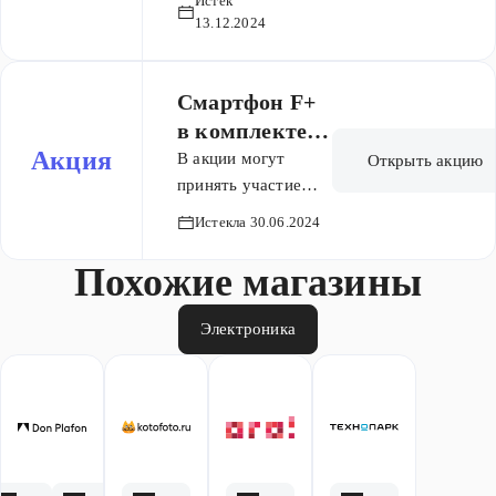
Истёк
покупку
13.12.2024
избранных
товаров
Смартфон F+
в комплекте с
Акция
услугами
В акции могут
Открыть акцию
связи
принять участие
физические лица —
Истекла 30.06.2024
новые и
действующие
Похожие магазины
абоненты билайна,
обслуживающиеся
Электроника
по тарифу с
предоплатной
системой расчётов
(с абонентской
платой).
Действующие