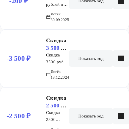
-200 ₽
Показать код
сим
рублей при
покупке от
карт
Истёк
500рублей.
30.09.2025
Дейсвует
только на
покупку
Скидка
sim и esim
3 500 ₽
карт.
на заказ
Скидка
-3 500 ₽
Показать код
Действует
3500 руб.
на все
на покупку
Истёк
тарифы
избранных
13.12.2024
кроме
товаров
тарифа
Стартовый,
Скидка
Все в
2 500 ₽
плюсе
на заказ
Скидка
-2 500 ₽
Показать код
2500
рублей на