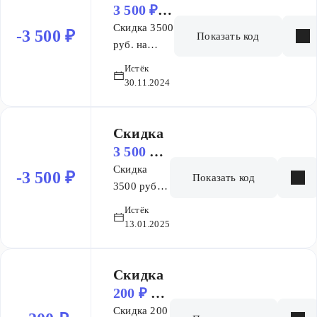
3 500 ₽
на заказ
Скидка 3500
-3 500 ₽
Показать код
руб. на
выделенный
Истёк
ассортимент
30.11.2024
Скидка
3 500 ₽
на заказ
Скидка
-3 500 ₽
Показать код
3500 руб.
на покупку
Истёк
избранных
13.01.2025
товаров по
промокоду
Скидка
200 ₽
на
покупку
Скидка 200