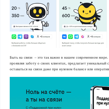
договора об
оказании услуг
связи билайна,
участие в акции
автоматически
прекращается, а
остаток бонусного
баланса
сгорает.Если на
Быть на связи – это так важно в нашем современном мире.
балансе есть
проявляя заботу о своих клиентах, предлагает уникальный
действующие
оставаться на связи даже при нулевом балансе или операти
бонусные рубли, то
зачисление
дополнительного
пакета бонусных
рублей возможно
только после
истечения номинала