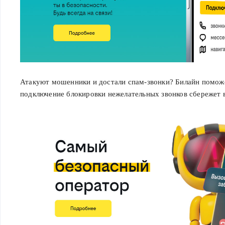
или срока действия
действующих
(опция «Рубли на
связь по акции»
будет
автоматически
отключена). Если на
Атакуют мошенники и достали спам-звонки? Билайн поможе
балансе есть
подключение блокировки нежелательных звонков сбережет 
неизрасходованные
бонусные рубли,
повторное
зачисление
невозможно.