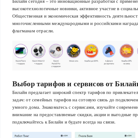
Билайн сегодня – это инновационные разработки с примен
стоимость
высокотехнологичные новинки, активное участие в социаль
комплекта при
Общественная и экономическая эффективность деятельност
покупке в офисах
многочисленными международными и российскими награда
продаж. Актуальная
флагманам отрасли.
розничная цена
смартфона указана
в интернет-магазине
и офисах продаж
билайна.Обращаем
внимание, что при
переходе на тариф с
Выбор тарифов и сервисов от Билай
постоплатной
Билайн предлагает широкий спектр тарифов по привлекате
системой расчётов,
задач: от семейных тарифов на сотовую связь до подключе
на котором опция
умного дома. Знакомьтесь с сервисами, изучайте современ
недоступна, при
внимание на предоставляемые скидки, акции и выгодные пр
переоформлении
подключайтесь к Билайн и будьте всегда на связи.
абонентского
номера или
расторжении