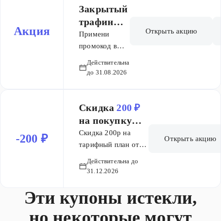
Закрытый
трафиный
Акция
Открыть акцию
план
Примени
билайн -
промокод в
корзине и
доступен
Действительна
получи
только по
до 31.08.2026
эксклюзивный
промокоду
закрытый
тариф от
Скидка
200 ₽
билайн.
на покупку
Условия
тарифного
Скидка 200р на
-200 ₽
Открыть акцию
тарифа: •
плана/
тарифный план от
безлимитный
400р. Тарифный
подписки с
Действительна до
интернет •
план / подписка,
абонентской
31.12.2026
1000 минут,
участвующий в
платой от
400
1000 смс •
Эти купоны истекли,
Акции: «план б.»,
₽
в месяц
Безлимитные
«план б. kids», bee
но некоторые могут
звонки на
CONTACT, bee