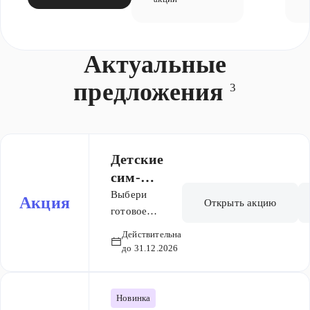
Актуальные
предложения
3
Детские
сим-
карты
Выбери
Акция
Открыть акцию
готовое
решение для
Действительна
безопасности
до 31.12.2026
и стабильной
связи с
детьми.
Новинка