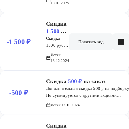
избранные
13.01.2025
целей
товары по
телевизионного
промокоду
кабельного вещания
Скидка
или без таковых
1 500 ₽
(пакетное
на заказ
Скидка
-1 500 ₽
предложение), акция
Показать код
1500 руб.
не
на покупку
распространяется.
Истёк
избранных
13.12.2024
товаров
Скидка
500 ₽
на заказ
Дополнительная скидка 500 р на подборку
-500 ₽
Не суммируется с другими акциями
https://moskva.beeline.ru/shop/catalog/acti
Истёк 15.10.2024
tovary/
Скидка