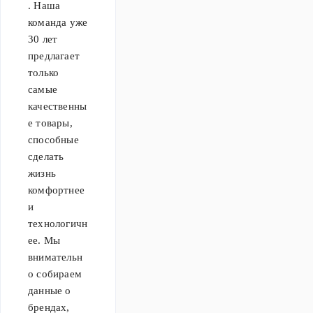
. Наша
и винные
команда уже
шкафы от
30 лет
Liebherr.
предлагает
только
самые
качественны
е товары,
способные
сделать
жизнь
комфортнее
и
технологичн
ее. Мы
внимательн
о собираем
данные о
брендах,