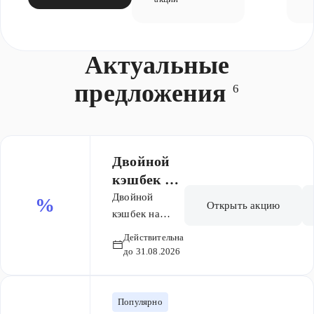
Актуальные
предложения
6
Двойной
кэшбек на
товары
Двойной
%
Открыть акцию
для мам и
кэшбек на
избранные
малышей
Действительна
модели
до 31.08.2026
товаров для
мам и
малышей.
Популярно