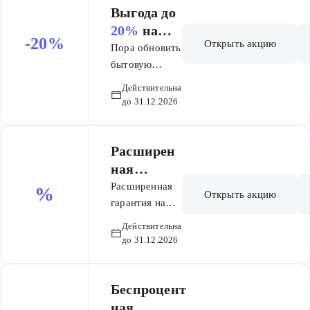
Выгода до
20%
на
-20%
Открыть акцию
бытовую
Пора обновить
технику
бытовую
технику?
Действительна
Специальные
до 31.12.2026
цены уже ждут
вас.
Выбирайте
Расширен
технику для
ная
дома и
гарантия
Расширенная
%
Открыть акцию
экономьте до
на товары
гарантия на
20%.
Liebherr.
бренда
Действительна
Правильное
Liebherr
до 31.12.2026
хранение
продуктов
актуально в
Беспроцент
течение всего
ная