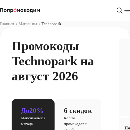
Магазины
Главная
Магазины
Technopark
Промокоды
Technopark на
август 2026
До
20%
6 скидок
Максимальная
Кол-во
выгода
промокодов и
По
акций