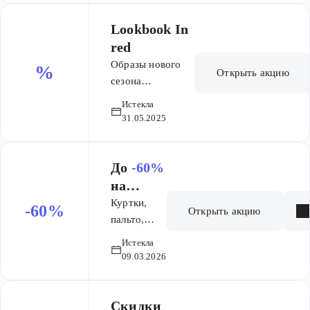
Lookbook In
red
Образы нового
%
Открыть акцию
сезона
вдохновляют
Истекла
жить со страстью
31.05.2025
и азартом.
Чувствовать
драйв, получать
До
-60%
огромное
на
удовольствие от
верхню
Куртки,
-60%
Открыть акцию
своих ощущений
ю
пальто,
и действий,
пуховики и
одежду
Истекла
позволять себе
тренчи —
09.03.2026
быть
всё для
непредсказуемой.
стильной
Сила этой
весны по
Скидки