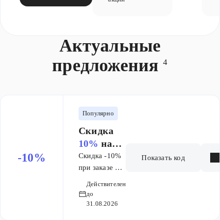
Актуальные
предложения
4
Популярно
Скидка
10%
на
заказ от
-10%
Скидка -10%
Показать код
10 000 ₽
при заказе от
10 000
Действителен
рублей по
до
проомокоду.
31.08.2026