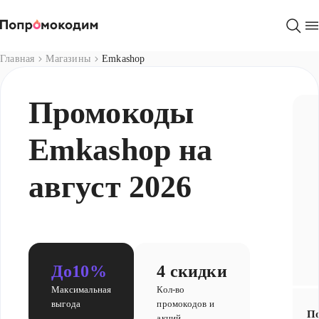
Магазины
Главная
Магазины
Emkashop
Промокоды
Emkashop на
август 2026
До
10%
4 скидки
Максимальная
Кол-во
выгода
промокодов и
По
акций