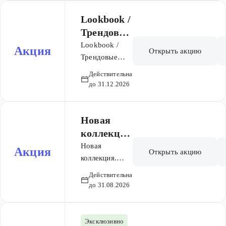
Lookbook /
Трендовые
коллекци
Lookbook /
Акция
Открыть акцию
и сезона /
Трендовые
коллекции
Новинки
Действительна
сезона /
и скидки
до 31.12.2026
Новинки и
скид
Новая
коллекция
. Весна-
Новая
Акция
Открыть акцию
лето 2026
коллекция.
Весна-лето
Действительна
2026
до 31.08.2026
Эксклюзивно