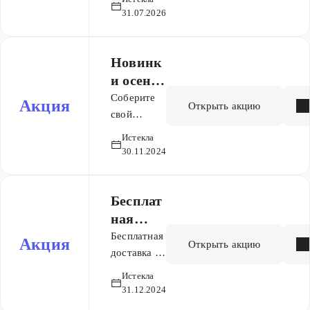
Без
31.07.2026
ограничений
на количество
покупок
Новинк
и осени
2024
Соберите
Акция
Открыть акцию
свой
осенний
Истекла
гардером с
30.11.2024
Emkashop!
Бесплат
ная
доставк
Бесплатная
Акция
Открыть акцию
а на
доставка на
сумму от
сумму
Истекла
15000
от 15
31.12.2024
рублей
000 ₽