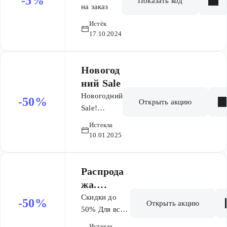
-5%
Показать код
на заказ
Истёк
17.10.2024
Новогод
ний Sale
Новогодний
-50%
Открыть акцию
Sale!
Скидки до
Истекла
50%.
10.01.2025
Распрода
жа.
Увеличил
Скидки до
-50%
Открыть акцию
и скидки
50% Для всех
пользователей
до
50%
Истекла