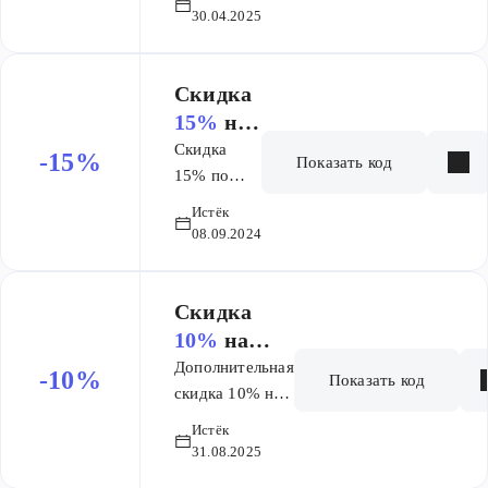
на
30.04.2025
виниловые
пластинки
Скидка
15%
на
заказ
Скидка
-15%
Показать код
15% по
промокоду
Истёк
на технику
08.09.2024
Kitfort
Скидка
10%
на
заказ
Дополнительная
-10%
Показать код
скидка 10% на
товары из
Истёк
Распродажи по
31.08.2025
промокоду.