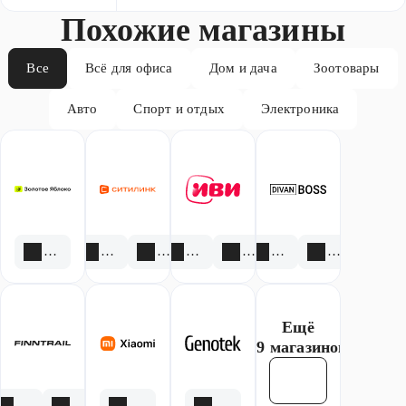
Похожие магазины
Все
Всё для офиса
Дом и дача
Зоотовары
Авто
Спорт и отдых
Электроника
1 скидка
3 акции
1 скидка
1 акция
1 скидка
1 акция
1 скидка
Ещё
59 магазинов
Смотреть все
5 акций
1 скидка
1 акция
13 скидок