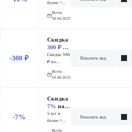
более =
10% скидка
Истёк
на
30.04.2025
виниловые
пластинки
Скидка
300 ₽
на
заказ от
Скидка 300
-300 ₽
Показать код
3 000 ₽
₽ на
корзину от
Истёк
3000 ₽
10.06.2025
Скидка
7%
на
заказ
5 шт и
-7%
Показать код
более =
скидка 7%
Истёк