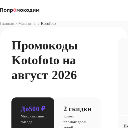
Магазины
Главная
Магазины
Kotofoto
Промокоды
Kotofoto на
август 2026
До
500 ₽
2 скидки
Максимальная
Кол-во
выгода
промокодов и
П
акций