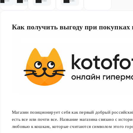
Как получить выгоду при покупках 
Интернет-магазин КотоФото был основан в 2008 году и пр
ассортимент товаров, включая электронику, бытовую техник
Магазин позиционирует себя как первый добрый российский
многое другое.
есть все или почти все. Название магазина связано с истор
любовью к кошкам, которые считаются символом этого гор