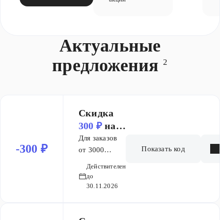
Актуальные
предложения
2
Скидка
300 ₽
на
заказ от 3
Для заказов
-300 ₽
Показать код
000 ₽
от 3000
рублей мы
Действителен
дарим скидку
до
в размере 300
30.11.2026
рублей.
Просто