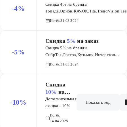
Скидка 4% на бренды
-4%
Триада,Орион,КАЧОК,Tita,TrendVision,Te
SKY,Sho-Me,Scher-
Истёк 31.03.2024
Khan,Ritmix,Neoline,Navitel,Nakamichi,M
Mio,Metabo,Mastech,Makita,Infinity,Hyun
FILTER,Elitech,Buro Borofone,AdvoCam
Скидка
5%
на заказ
Скидка 5% на бренды
-5%
СибрТех,Росток,Кузьмич,Интерскол
Вега,Sturm!,Starwind,StarLine,Raco,Puff,P
Истёк 31.03.2024
NN 3,Neoclima,Mirax,Matrix,Marina,Keter,
Goot,Element,DORKEL,DDPAI
Скидка
10%
на
заказ
Дополнительная
-10%
Показать код
скидка - 10%
Истёк
14.04.2025