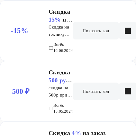
Скидка
15%
на
заказ
Скидка на
-15%
Показать код
технику
Kitfort
Истёк
16.06.2024
Скидка
500 руб.
на заказ
скидка на
-500 ₽
Показать код
500р при
заказе от
Истёк
10000р
15.05.2024
Скидка
4%
на заказ