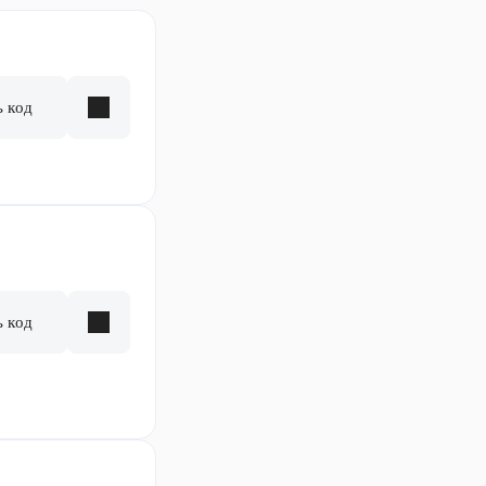
ь код
ь код