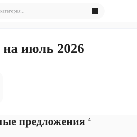
в поиска по запросу
«
»
 на июль 2026
ормулировать запрос по-другому
ные предложения
4