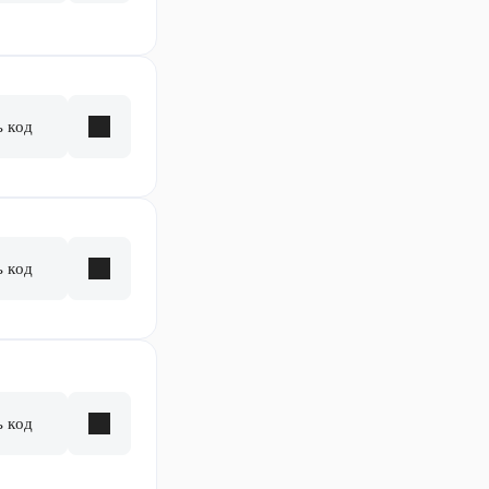
ь код
ь код
ь код