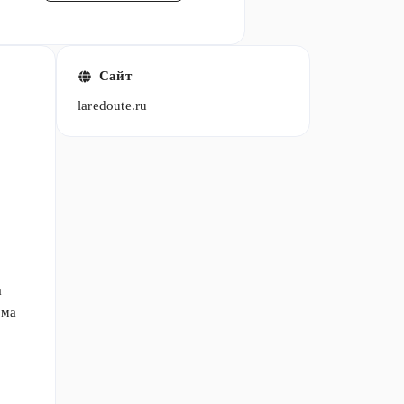
Сайт
laredoute.ru
а
ома