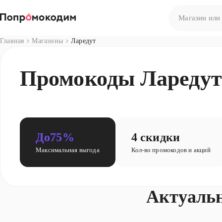
Главная
Магазины
Ларедут
Нет результато
Промокоды Ларедут
Попробуйте сф
До
75%
4 скидки
Максимальная выгода
Кол-во промокодов и акций
Актуаль