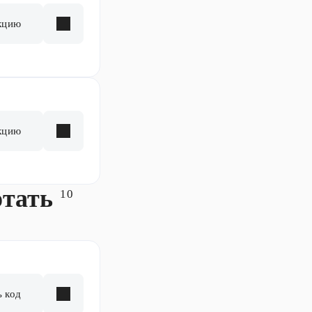
кцию
кцию
отать
10
ь код