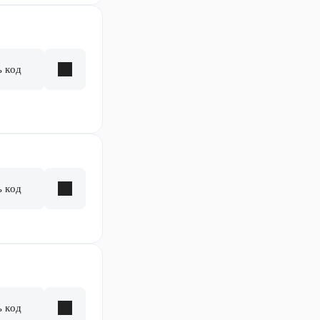
ь код
ь код
ь код