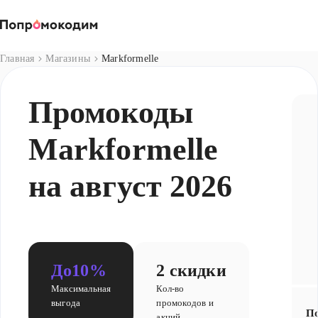
Магазины
Главная
Магазины
Markformelle
Промокоды
Markformelle
на август 2026
До
10%
2 скидки
Максимальная
Кол-во
выгода
промокодов и
По
акций