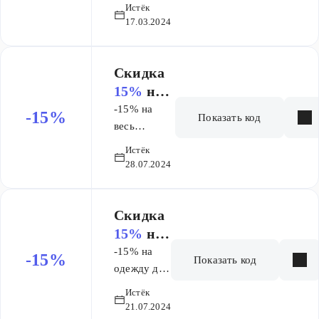
платья от
BYN
Истёк
70 BYN
17.03.2024
Скидка
15%
на
заказ
-15% на
-15%
Показать код
весь
женский и
Истёк
мужской
28.07.2024
ассортимент
зеленого
цвета по
Скидка
промокоду
15%
на
заказ
-15% на
-15%
Показать код
одежду для
спорта по
Истёк
промокоду
21.07.2024