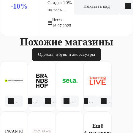
заказ
Скидка 10%
-10%
Показать код
на весь
ассортимент,
Истёк
кроме
16.07.2025
распродажи.
Похожие магазины
Одежда, обувь и аксессуары
1 скидка
1 акция
2 скидки
3 акции
2 акции
2 скидки
Ещё
14 магазинов