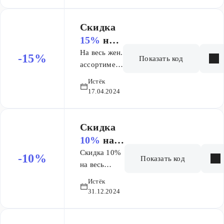
Скидка
15%
на
заказ от
На весь жен.
-15%
Показать код
70 BYN.
ассортимент
черного и
Истёк
белого
17.04.2024
цвета.
Скидка
10%
на
заказ
Скидка 10%
-10%
Показать код
на весь
ассортимент,
Истёк
кроме
31.12.2024
распродажи