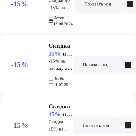
заказ
Скидки до
-15%
Показать код
-15% на
весь
Истёк
женский и
16.08.2024
мужской
ассортимент
серого
Скидка
цвета по
15%
на
промокоду
заказ
-15% на
-15%
Показать код
при покупке
одежду для
от 70 BYN
спорта
Истёк
кроме
21.07.2024
распродажи
по
промокоду
Скидка
от 70 BYN
15%
на
платья
Скидка
-15%
Показать код
от 70
15% на