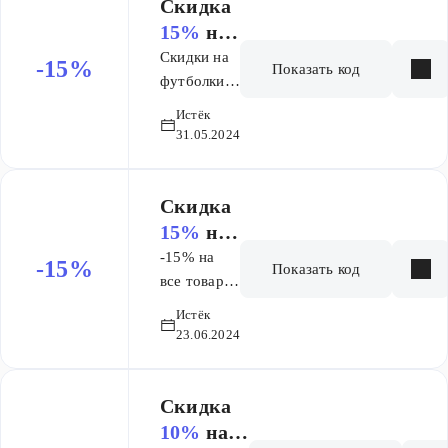
Скидка
15%
на
заказ от
Скидки на
-15%
Показать код
70 BYN.
футболки и
шорты.
Истёк
31.05.2024
Скидка
15%
на
заказ от
-15% на
-15%
Показать код
70 BYN.
все товары
из футера
Истёк
от 70 BYN
23.06.2024
по
промокоду
Скидка
10%
на