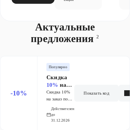
Актуальные
предложения
2
Популярно
Скидка
10%
на
заказ
-10%
Скидка 10%
Показать код
на заказ по
промокоду на
Действителен
весь
до
ассортимент,
31.12.2026
кроме