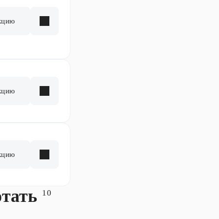
кцию
кцию
кцию
отать
10