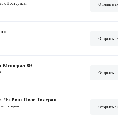
вок Постеризан
Открыть а
ент
Открыть а
и Минерал 89
9
Открыть а
в Ля Рош-Позе Толеран
зе Толеран
Открыть а