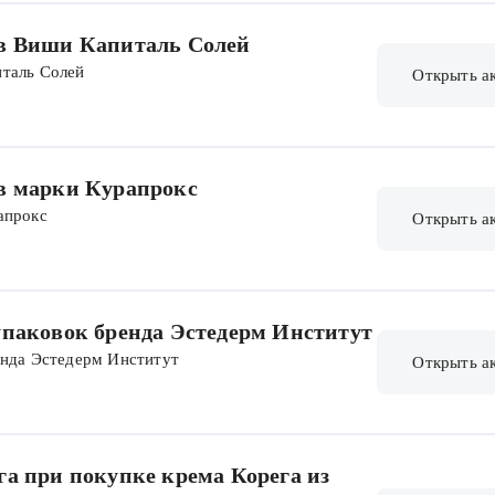
ов Виши Капиталь Солей
италь Солей
Открыть а
ов марки Курапрокс
апрокс
Открыть а
упаковок бренда Эстедерм Институт
енда Эстедерм Институт
Открыть а
га при покупке крема Корега из