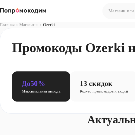
Главная
Магазины
Ozerki
Нет результато
Промокоды Ozerki н
Попробуйте сф
До
50%
13 скидок
Максимальная выгода
Кол-во промокодов и акций
Актуальн