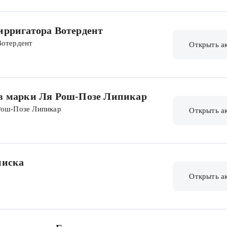
ирригатора Вотердент
Вотердент
Открыть а
ов марки Ля Рош-Позе Липикар
Рош-Позе Липикар
Открыть а
писка
Открыть а