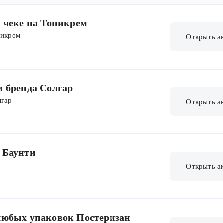
в чеке на Топикрем
пикрем
Открыть а
в бренда Солгар
лгар
Открыть а
 Баунти
Открыть а
 любых упаковок Постеризан