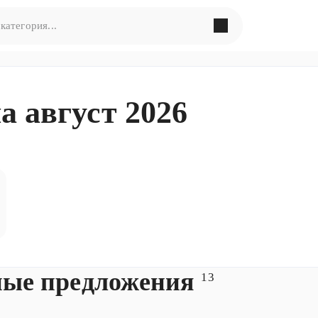
в поиска по запросу
«
»
а август 2026
ормулировать запрос по-другому
ые предложения
13