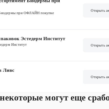
ссортимент Биодермы при
Открыть а
 Биодермы при ОФЛАЙН покупке
упаковок Эстедерм Институт
тедерм Институт
Открыть а
в Ливс
Открыть а
 некоторые могут еще сраб