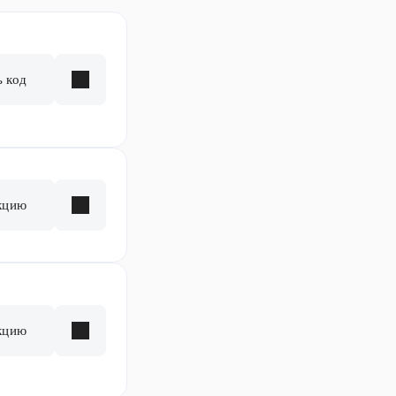
ь код
кцию
кцию