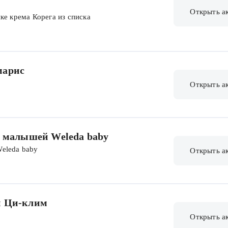
Открыть а
ке крема Корега из списка
марис
Открыть а
и малышей Weleda baby
eleda baby
Открыть а
и Ци-клим
Открыть а