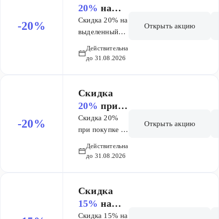
20%
на
выделенн
Скидка 20% на
-20%
Открыть акцию
ый
выделенный
ассортимент
ассортиме
Действительна
Биодермы при
нт
до 31.08.2026
ОФЛАЙН
Биодермы
покупке
при
Скидка
ОФЛАЙН
20%
при
покупке
покупке 2-
Скидка 20%
-20%
Открыть акцию
х
при покупке 2-
х упаковок
упаковок
Действительна
Эстедерм
Эстедерм
до 31.08.2026
Институт
Институт
Скидка
15%
на
Лактогон
Скидка 15% на