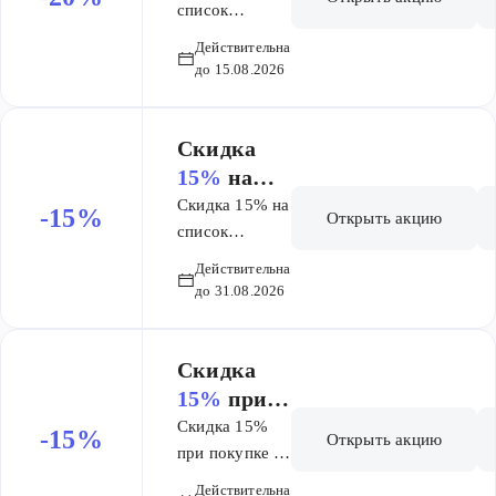
товаров
список
товаров марки
марки Ля
Действительна
Ля Рош-Позе
Рош-Позе
до 15.08.2026
Липикар
Липикар
Скидка
15%
на
список
Скидка 15% на
-15%
Открыть акцию
товаров
список
товаров Ливс
Ливс
Действительна
до 31.08.2026
Скидка
15%
при
покупке 2-
Скидка 15%
-15%
Открыть акцию
х любых
при покупке 2-
х любых
упаковок
Действительна