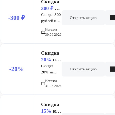
Скидка
300 ₽
на
гель-
Скидка 300
-300 ₽
Открыть акцию
эксфоли
рублей на
гель-
ант
Истекла
эксфолиант
Клареол
30.06.2026
Клареол
10мл
10мл
Скидка
20%
на
список
Скидка
-20%
Открыть акцию
товаров
20% на
список
Ля Рош-
Истекла
товаров Ля
Позе
31.05.2026
Рош-Позе
Цикапл
Цикапласт
аст
Скидка
15%
на