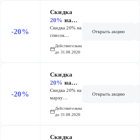
Скидка
20%
на
список
Скидка 20% на
-20%
Открыть акцию
товаров
список
товаров Ля
Ля Рош-
Действительна
Рош-Позе
Позе
до 31.08.2026
Толеран
Толеран
Скидка
20%
на
марку
Скидка 20% на
-20%
Открыть акцию
Президент
марку
Президент
Действительна
до 31.08.2026
Скидка