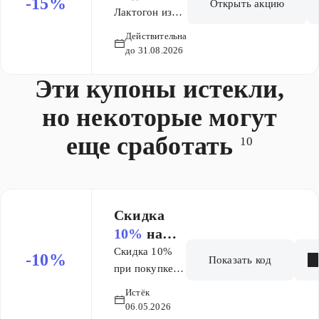
-15%
Открыть акцию
из списка
Лактогон из
списка
Действительна
до 31.08.2026
Эти купоны истекли,
но некоторые могут
еще сработать
10
Скидка
10%
на
первый
Скидка 10%
-10%
Показать код
заказ
при покупке
от 1500
Истёк
рублей. Только
06.05.2026