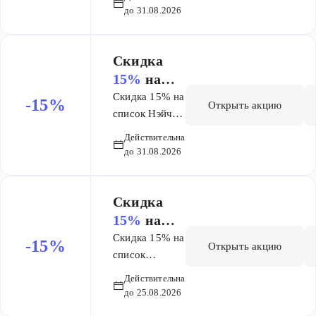
упаковок
Постериза
до 31.08.2026
Постеризан
н
Скидка
15%
на
список
Скидка 15% на
-15%
Открыть акцию
Нэйчес
список Нэйчес
Баунти
Баунти
Действительна
до 31.08.2026
Скидка
15%
на
список
Скидка 15% на
-15%
Открыть акцию
товаров
список
товаров
бренда
Действительна
бренда Солгар
Солгар
до 25.08.2026