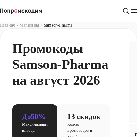
Магазины
Главная
Магазины
Samson-Pharma
Промокоды
Samson-Pharma
на август 2026
До
50%
13 скидок
Максимальная
Кол-во
выгода
промокодов и
акций