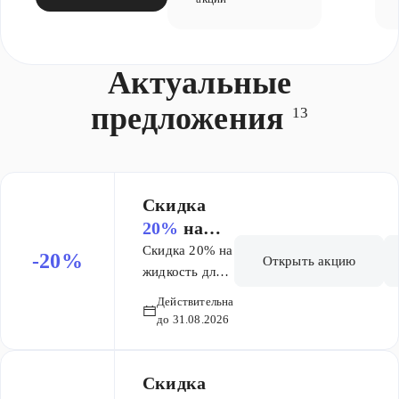
Актуальные
предложения
13
Скидка
20%
на
жидкость
Скидка 20% на
-20%
Открыть акцию
для
жидкость для
ирригатора
ирригатор
Действительна
Вотердент
а
до 31.08.2026
Вотердент
Скидка