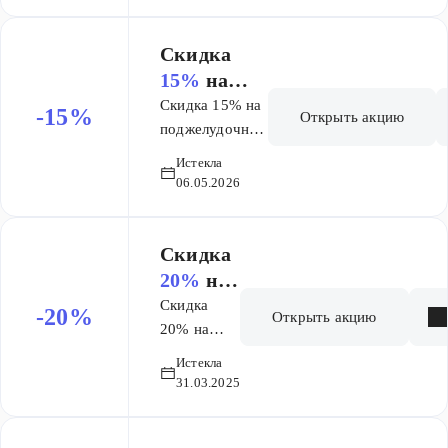
для новых
пользователей.
Действует на 1
Скидка
покупку. Не
15%
на
суммируется с
поджелудоч
Скидка 15% на
-15%
Открыть акцию
другими
ный и
поджелудочный
акциями.
и очищающий
очищающи
Истекла
Действует на
кисель Леовит
й кисель
06.05.2026
все товары.
Леовит
Скидка
20%
на
товары
Скидка
-20%
Открыть акцию
ГЛС
20% на
товары
Истекла
ГЛС
31.03.2025