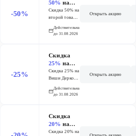
50%
на
второй
Скидка 50% на
-50%
Открыть акцию
товар в
второй товар в
чеке на
чеке на
Действительна
Топикрем
Топикрем
до 31.08.2026
Скидка
25%
на
Виши
Скидка 25% на
-25%
Открыть акцию
Деркос и
Виши Деркос и
Минерал 89
Минерал
Действительна
89
до 31.08.2026
Скидка
20%
на
список
Скидка 20% на
-20%
Открыть акцию