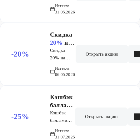
список
Виши
Истекла
товаров
Минера
31.05.2026
Виши
л 89,
Минерал
Аквали
89,
Скидка
я
Аквалия
20%
на
Термаль
Термаль
ВитаМи
Скидка
-20%
Открыть акцию
шки
20% на
ВитаМишки
Истекла
06.05.2026
Кэшбэк
баллами
25%
на
Кэшбэк
-25%
Открыть акцию
список
баллами
25% на
товаров
Истекла
список
Биодерм
31.07.2025