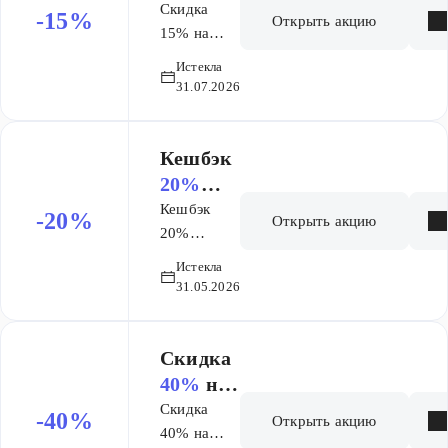
список
Скидка
-15%
Открыть акцию
товаров
15% на
список
бренда
Истекла
товаров
Солгар
31.07.2026
бренда
Солгар
Кешбэк
20%
бонусну
Кешбэк
-20%
Открыть акцию
ю карту
20%
бонусную
при
Истекла
карту при
покупке
31.05.2026
покупке
Рокс
Рокс
Скидка
40%
на
список
Скидка
-40%
Открыть акцию
товаров
40% на