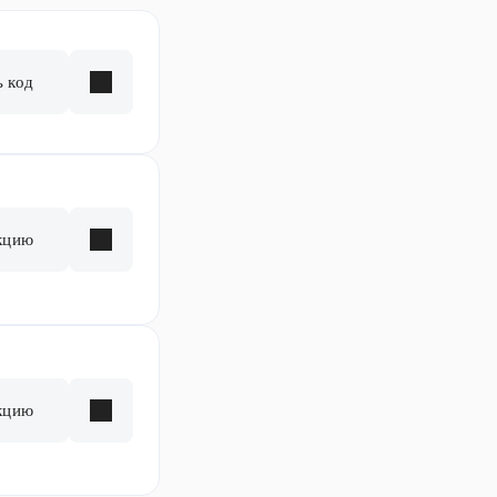
ь код
кцию
кцию