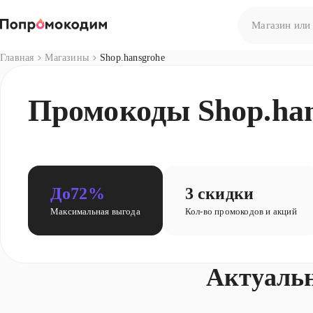
Главная
Магазины
Shop.hansgrohe
Нет результато
Промокоды Shop.han
Попробуйте сф
До
72%
3 скидки
Максимальная выгода
Кол-во промокодов и акций
Актуаль