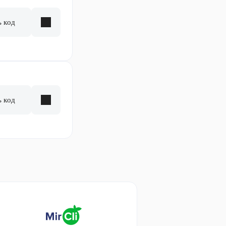
ь код
ь код