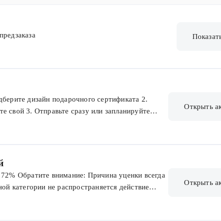
предзаказа
Показат
дберите дизайн подарочного сертификата 2.
Открыть а
е свой 3. Отправьте сразу или запланируйте
бавьте в корзину нужные вам товары и начните
ртификат или купон» в Корзине промо-код,
ификата будет вычтен из суммы вашего заказа
й
о 72% Обратите внимание: Причина уценки всегда
Открыть а
ной категории не распространяется действие
вары данной категории действуют особые
тия: 30 дней Используйте возможность приобрести