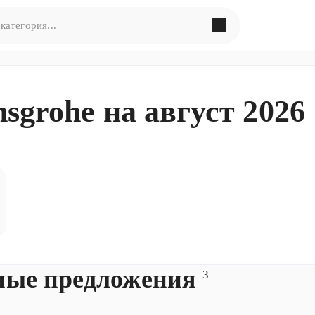
в поиска по запросу
«
»
sgrohe на август 2026
ормулировать запрос по-другому
ные предложения
3