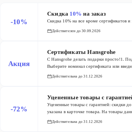
Скидка
10%
на заказ
-10%
Скидка 10% на все кроме сертификатов и 
Действителен до 30.09.2026
Сертификаты Hansgrohe
С Hansgrohe делать подарки просто!1. По
Акция
Выберите номинал сертификата или введит
время отправки Легко использовать 1. До
Действительна до 31.12.2026
оформление заказа 2. Введите в поле «Се
указанный в сертификате 3. Номинал серт
Уцененные товары с гарантие
Уцененные товары с гарантией: скидки д
-72%
указана в карточке товара. На товары дан
промокодов и других предложений. На то
Действительна до 31.12.2026
условия: Возврат в течение 7 дней Гаран