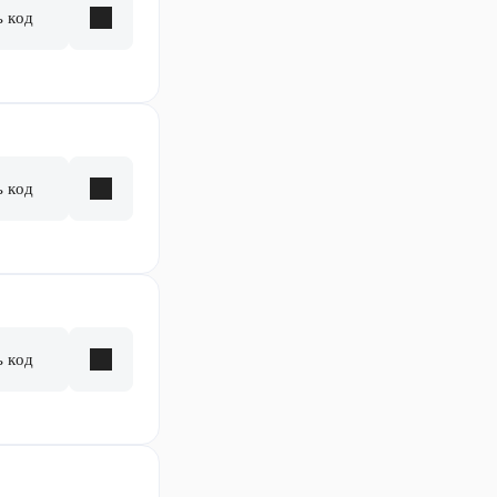
ь код
ь код
ь код