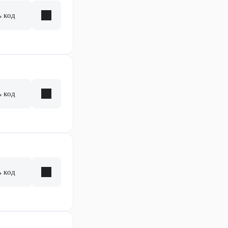
ь код
ь код
ь код