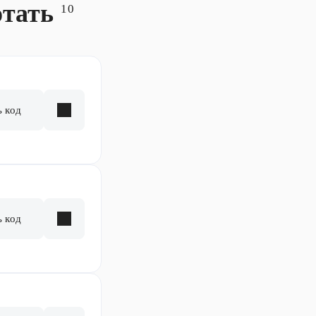
отать
10
ь код
ь код