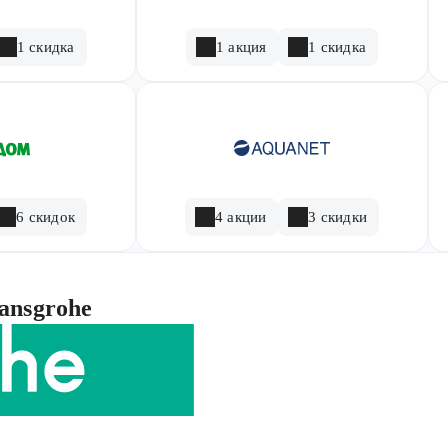
1 скидка
1 акция
1 скидка
6 скидок
4 акции
3 скидки
ansgrohe