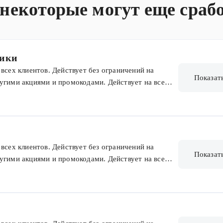
оимости!
 некоторые могут еще сраб
тики
всех клиентов. Действует без ограничений на
Показат
угими акциями и промокодами. Действует на все
боров и товаров из предзаказа. Без ограничения
всех клиентов. Действует без ограничений на
Показат
угими акциями и промокодами. Действует на все
боров и товаров из предзаказа. Без ограничения