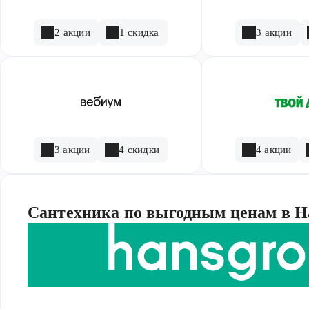
2 акции
1 скидка
3 акции
3 акции
4 скидки
4 акции
Сантехника по выгодным ценам в H