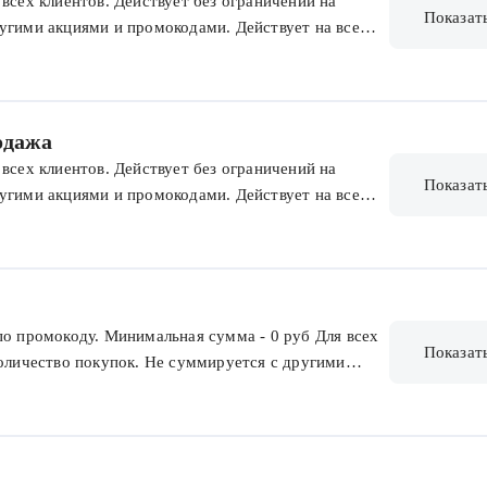
всех клиентов. Действует без ограничений на
Показат
угими акциями и промокодами. Действует на все
боров и товаров из предзаказа. Без ограничения
одажа
всех клиентов. Действует без ограничений на
Показат
угими акциями и промокодами. Действует на все
боров и товаров из предзаказа. Без ограничения
по промокоду. Минимальная сумма - 0 руб Для всех
Показат
количество покупок. Не суммируется с другими
е товары, кроме подарочных сертификатов, наборов
скидки.