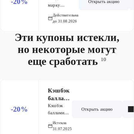
-20%
Открыть акцию
Президент
марку
Президент
Действительна
до 31.08.2026
Эти купоны истекли,
но некоторые могут
еще сработать
10
Кэшбэк
баллами
20%
на
Кэшбэк
-20%
Открыть акцию
бонусну
баллами
20% на
ю карту
Истекла
бонусную
на
31.07.2025