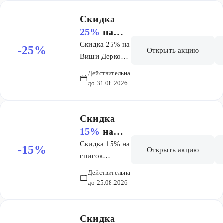
Скидка
25%
на
Виши
Скидка 25% на
-25%
Открыть акцию
Деркос и
Виши Деркос и
Минерал 89
Минерал
Действительна
89
до 31.08.2026
Скидка
15%
на
список
Скидка 15% на
-15%
Открыть акцию
товаров
список
товаров
бренда
Действительна
бренда Солгар
Солгар
до 25.08.2026
Скидка