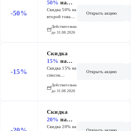
50%
на
покупке
второй
Скидка 50% на
-50%
Открыть акцию
товар в
второй товар в
чеке на
чеке на
Действительна
Топикрем
Топикрем
до 31.08.2026
Скидка
15%
на
список
Скидка 15% на
-15%
Открыть акцию
товаров
список
товаров Ливс
Ливс
Действительна
до 31.08.2026
Скидка
20%
на
список
Скидка 20% на
-20%
Открыть акцию