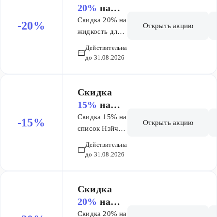
20%
на
жидкость
Скидка 20% на
-20%
Открыть акцию
для
жидкость для
ирригатора
ирригатор
Действительна
Вотердент
а
до 31.08.2026
Вотердент
Скидка
15%
на
список
Скидка 15% на
-15%
Открыть акцию
Нэйчес
список Нэйчес
Баунти
Баунти
Действительна
до 31.08.2026
Скидка
20%
на
марку
Скидка 20% на