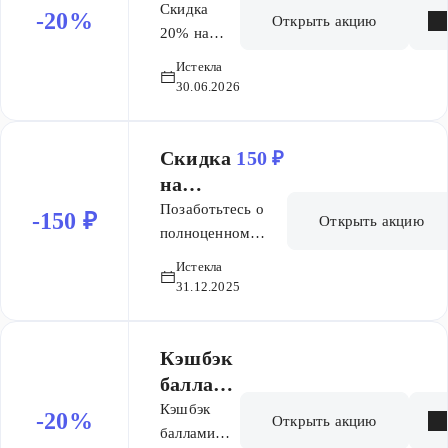
одноми
уход для
Скидка
в
-20%
Открыть акцию
чеке
мам и
20% на
одноми
уход для
малыше
чеке
Истекла
мам и
й
30.06.2026
малышей
Weleda
Weleda
baby
baby
Скидка
150 ₽
на
Нутридринк
Позаботьтесь о
-150 ₽
Открыть акцию
Нутризон
полноценном
питании с
Адванст
Истекла
выгодой —
Смесь банка
31.12.2025
специальная цена
322г
на
сбалансированную
Кэшбэк
нутритивную
баллами
поддержку.
20%
на
Кэшбэк
-20%
Открыть акцию
бонусну
баллами