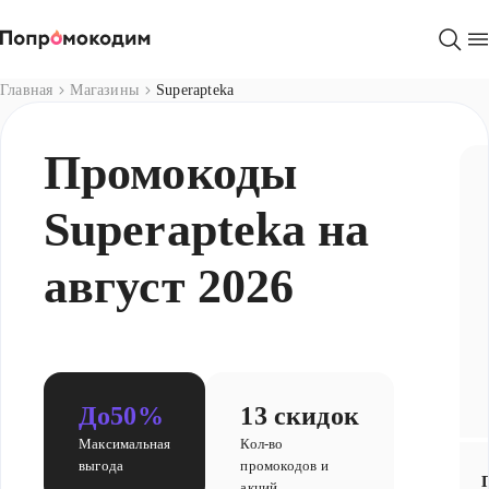
Магазины
Главная
Магазины
Superapteka
Промокоды
Superapteka на
август 2026
До
50%
13 скидок
Максимальная
Кол-во
выгода
промокодов и
акций