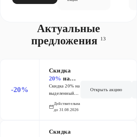
Актуальные
предложения
13
Скидка
20%
на
выделенн
Скидка 20% на
-20%
Открыть акцию
ый
выделенный
ассортимент
ассортиме
Действительна
Биодермы при
нт
до 31.08.2026
ОФЛАЙН
Биодермы
покупке
при
Скидка
ОФЛАЙН