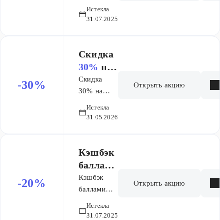
20% на
ю карту
Истекла
бонусную
при
31.07.2025
карту при
покупке
покупке
Линекс
Линекс
Скидка
Форте
Форте
30%
на
капсул
капсулы
список
Скидка
ы №14
-30%
Открыть акцию
№14
товаров
30% на
список
Виши
Истекла
товаров
Капита
31.05.2026
Виши
ль
Капиталь
Солей
Солей
Кэшбэк
баллами
20%
на
Кэшбэк
-20%
Открыть акцию
бонусну
баллами
20% на
ю карту
Истекла
бонусную
при
31.07.2025