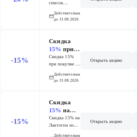
товаров
список
товаров Ля
Ля Рош-
Действительна
Рош-Позе
Позе
до 31.08.2026
Толеран
Толеран
Скидка
15%
при
покупке 2-
Скидка 15%
-15%
Открыть акцию
х любых
при покупке 2-
х любых
упаковок
Действительна
упаковок
Постериза
до 31.08.2026
Постеризан
н
Скидка
15%
на
Лактогон
Скидка 15% на
-15%
Открыть акцию
из списка
Лактогон из
списка
Действительна