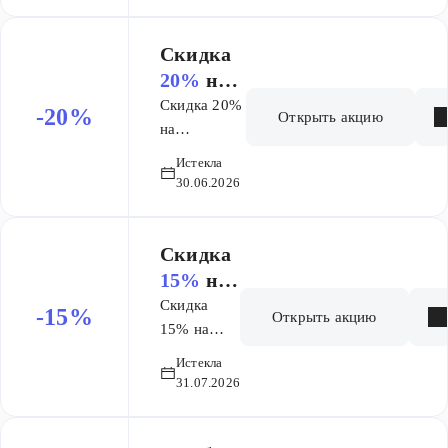
карту на
список
список
товаров
товаров
Скидка
Магнел
Магнелис
20%
на
ис
выделен
Скидка 20%
-20%
Открыть акцию
ный
на
выделенный
ассорти
Истекла
ассортимент
мент
30.06.2026
Биодерма
Биодерм
а
Скидка
15%
на
список
Скидка
-15%
Открыть акцию
Глобал
15% на
список
Вайт,
Истекла
Глобал
Вотерде
31.07.2026
Вайт,
нт
Вотердент