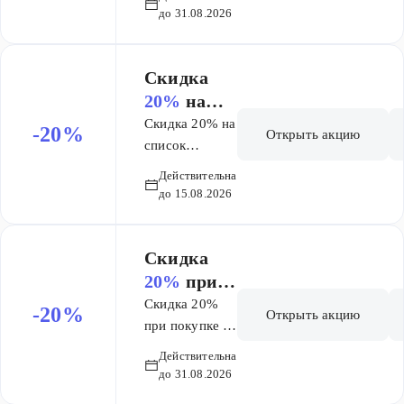
до 31.08.2026
Скидка
20%
на
список
Скидка 20% на
-20%
Открыть акцию
товаров
список
товаров марки
марки Ля
Действительна
Ля Рош-Позе
Рош-Позе
до 15.08.2026
Липикар
Липикар
Скидка
20%
при
покупке 2-
Скидка 20%
-20%
Открыть акцию
х
при покупке 2-
х упаковок
упаковок
Действительна
Эстедерм
Эстедерм
до 31.08.2026
Институт
Институт