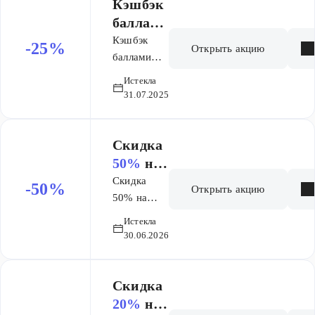
Кэшбэк
баллами
25%
на
Кэшбэк
-25%
Открыть акцию
бонусну
баллами
25% на
ю карту
Истекла
бонусную
при
31.07.2025
карту при
покупке
покупке La
La
Roche-
Скидка
Roche-
Posay
50%
на
Posay
Anthelios
крем
Скидка
Anthelio
-50%
Открыть акцию
Корега
50% на
s
крем
при
Истекла
Корега при
покупке
30.06.2026
покупке
любых
любых
таблето
таблеток
Скидка
к
Корегах в
20%
на
Корегах