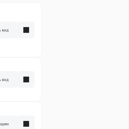
ь код
ь код
кцию