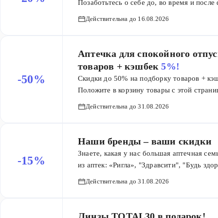
Позаботьтесь о себе до, во время и посл
для поддержки активного образа жизни и
Действительна до 16.08.2026
перед покупкой? Задайте вопрос терапевт
бесплатной 30-минутной онлайн-консульт
внимание, что получить консультацию в 
Аптечка для спокойного отпус
перейти на страницу акции на сайте.
товаров + кэшбек
5%!
-50%
Скидки до 50% на подборку товаров + кэ
Положите в корзину товары с этой страни
способ получения: «Сейчас» или «Через ч
Действительна до 31.08.2026
получения заказа: скидка и баллы не дейст
Наши бренды – ваши скидки
Знаете, какая у нас большая аптечная сем
-15%
из аптек: «Ригла», "Здравсити", "Будь зд
аптеки, но и бренды косметики и витамин
Действительна до 31.08.2026
под 20 собственными марками. Используе
контроль качества. А знаете, что самое 
заслуженное признание: MeDiva стала поб
Линзы TOTAL30 в подарок!