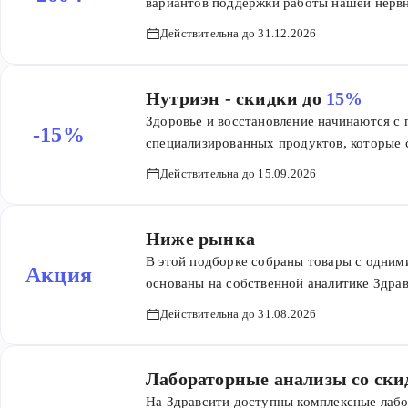
вариантов поддержки работы нашей нервн
устранению причины, а не маскирует сим
Действительна до 31.12.2026
у детей старше 1 года. Используйте скид
Количество товаров ограничено.
Нутриэн - скидки до
15%
Здоровье и восстановление начинаются с 
-15%
специализированных продуктов, которые 
удовлетворить особые пищевые потребност
Действительна до 15.09.2026
консультация невролога, онколога или дие
Задайте их врачу в чате — специалист п
Ниже рынка
В этой подборке собраны товары с одними
Акция
основаны на собственной аналитике Здрав
ограничено. Предложение актуально для 
Действительна до 31.08.2026
Лабораторные анализы со ски
На Здравсити доступны комплексные лаб