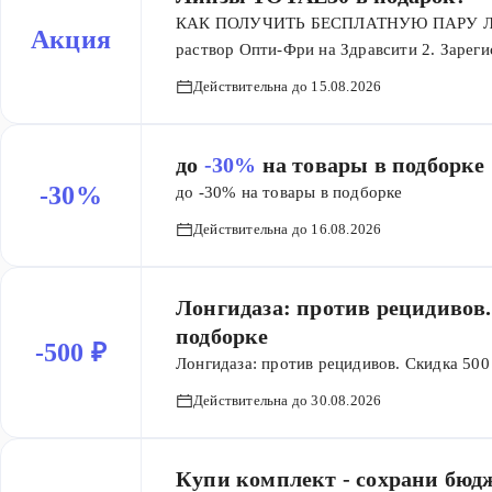
Awards 2025 среди лучших аптечных брен
КАК ПОЛУЧИТЬ БЕСПЛАТНУЮ ПАРУ ЛИНЗ: 
Акция
vitamins» заняли второе место в своей ка
раствор Опти-Фри на Здравсити 2. Зареги
собственных торговых марок по выгодны
https://www.moiglaza.ru/t30sample/ до 15 
Действительна до 15.08.2026
месяц ношения в подарок!* Количество то
вносить изменения в условия акции или о
предварительного уведомления. Организа
до
-30%
на товары в подборке
полного акционного ассортимента в тече
-30%
до -30% на товары в подборке
к линзам TOTAL30 сферическим. См. библи
Действительна до 16.08.2026
2600001 Полные правила проведения акц
Лонгидаза: против рецидивов
подборке
-500 ₽
Лонгидаза: против рецидивов. Скидка 500
Действительна до 30.08.2026
Купи комплект - сохрани бюд