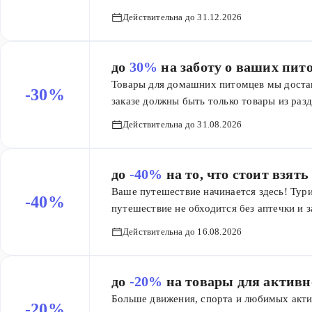
воспользоваться пациенты, которые еще н
добавки для животных, капли для глаз и 
Действительна до 31.12.2026
другое. Условие одно: в заказе должны бы
до
30%
на заботу о ваших пит
Товары для домашних питомцев мы достав
-30%
заказе должны быть только товары из раз
30% баллами действуют на разные группы
Действительна до 31.08.2026
действует не во всех регионах.
до
-40%
на то, что стоит взять
Ваше путешествие начинается здесь! Тур
-40%
путешествие не обходится без аптечки и 
здесь — и вперёд, навстречу приключени
Действительна до 16.08.2026
до
-20%
на товары для активн
Больше движения, спорта и любимых акт
-20%