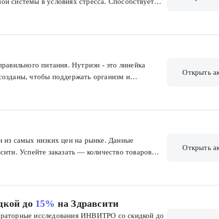
ой системы в условиях стресса. Способствует
птомы стресса. Препарат разрешен к применению
ку 200 руб. на покупку Магне B6 Форте.
правильного питания. Нутриэн - это линейка
Открыть а
созданы, чтобы поддержать организм и
и. Для вас скидка до -15% на товары, а также
толога в подарок за покупку.Возникли вопросы?
оможет подобрать оптимальный вариант.
 из самых низких цен на рынке. Данные
Открыть а
сити. Успейте заказать — количество товаров
Москвы и Московской области.
дкой до
15%
на Здравсити
ораторные исследования ИНВИТРО со скидкой до