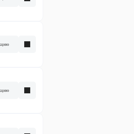
кцию
кцию