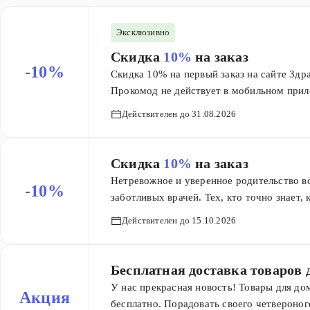
Эксклюзивно
Скидка
10%
на заказ
-10%
Скидка 10% на первый заказ на сайте Здр
Прокомод не действует в мобильном прило
Действителен до 31.08.2026
Скидка
10%
на заказ
Нетревожное и уверенное родительство в
-10%
заботливых врачей. Тех, кто точно знает
клинику, а когда — остаться выздоравлива
Действителен до 15.10.2026
чтобы всё точно было под рукой и без вр
встретить в клинике docdeti, где все бе
доказательной медицины и правил бережн
Бесплатная доставка товаров
ещё приятнее — воспользуйтесь промоко
У нас прекрасная новость! Товары для д
Акция
приём в клиниках docdeti.Предложение де
бесплатно. Порадовать своего четвероног