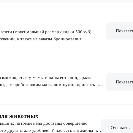
Показат
авсити (максимальный размер скидки 500руб).
жении, а также на заказы бронирования.
озможно, если у мамы и папы есть поддержка
Показат
, когда с приболевшим малышом нужно приехать в
ть дома. И какими лекарствами пополнить аптечку,
еда для ребёнка.Именно такого врача вы можете
з исключения специалисты придерживаются принципов
ого общения. Чтобы знакомство с доктором было
 для животных
дом ЗДРАВСИТИ1 и получите скидку 10% на первый
омашних питомцев мы доставим совершенно
йствует по 15 октября 2026 года, им могут
Открыть а
ого друга стало удобнее! У нас есть витамины и