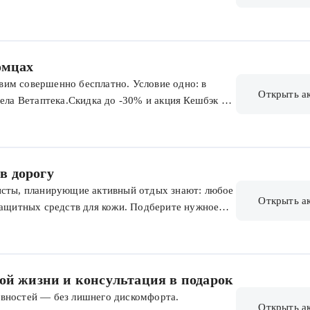
е посещали клиники сети docdeti.
ушей, противопаразитарные препараты и многое
ть только товары из раздела Ветаптека.
омцах
им совершенно бесплатно. Условие одно: в
Открыть а
дела Ветаптека.Скидка до -30% и акция Кешбэк до
 товаров. Акции не суммируются.Акция
 в дорогу
исты, планирующие активный отдых знают: любое
Открыть а
защитных средств для кожи. Подберите нужное
ям!
ой жизни и консультация в подарок
ивностей — без лишнего дискомфорта.
Открыть а