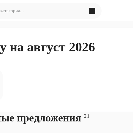
в поиска по запросу
«
»
 на август 2026
ормулировать запрос по-другому
ые предложения
21