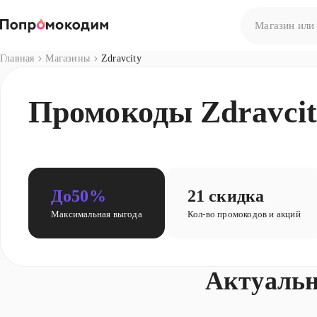
Главная
Магазины
Zdravcity
Нет результато
Промокоды Zdravcity
Попробуйте сф
До
50%
21 скидка
Максимальная выгода
Кол-во промокодов и акций
Актуальн