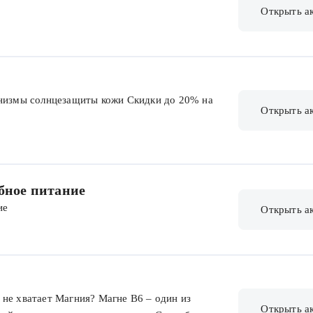
Открыть а
анизмы солнцезащиты кожи Скидки до 20% на
Открыть а
ебное питание
ие
Открыть а
не хватает Магния? Магне В6 – один из
Открыть а