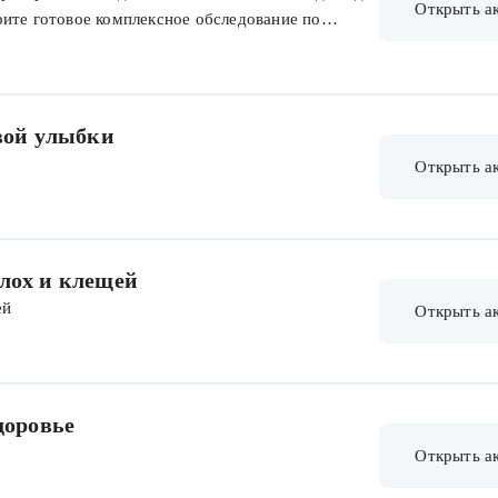
Открыть а
рите готовое комплексное обследование по
а помогает контролировать состояние здоровья и
Позаботьтесь о себе на выгодных условиях!
овой улыбки
Открыть а
блох и клещей
ей
Открыть а
доровье
Открыть а