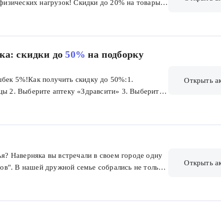
е физических нагрузок! Скидки до 20% на товары
 комфортного восстановления. Возникли вопросы
у в чате. А после покупки воспользуйтесь
ацией эндокринолога или терапевта. Обратите
приложении пока не получится, поэтому нужно
ка: скидки до
50%
на подборку
шбек 5%!Как получить скидку до 50%:1.
Открыть а
цы 2. Выберите аптеку «Здравсити» 3. Выберите
ас» Если скидка не применяется, проверьте срок
вуют на заказы «забрать завтра» (со склада).
ья? Наверняка вы встречали в своем городе одну
Открыть а
оров". В нашей дружной семье собрались не только
ов. Всего мы выпускаем более 700 наименований
м самое лучшее: безопасные составы и строгий
приятное? Недавно наши бренды получили
едителем престижной премии Private Label