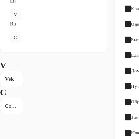
En
Кра
V
Ru
Оде
С
Быт
Еда
V
Дом
Vsk
Пут
С
Обр
Страховой дом ВСК
Зоо
Юве