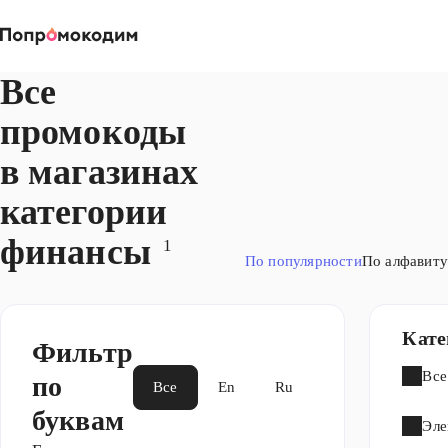
Магазины
Все
промокоды
в магазинах
категории
финансы
1
По популярности
По алфавиту
Кате
Фильтр
Все
по
Все
En
Ru
буквам
Эле