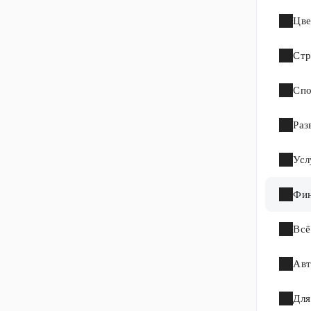
Цве
Стр
Спо
Раз
Усл
Фи
Всё
Авт
Для